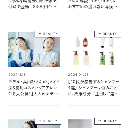
しゃれな晴雨兼用傘が雑誌
さんが解説！40代・50代に
付録で登場！ 2300円台で
おすすめの崩れない薄膜美
買えるネストローブの折りた
肌コスメも【2025年最新】
たみ傘（6/20発売リンネル
2025年8月号増刊）
BEAUTY
BEAUTY
2024.11.18
2024.04.23
モデル・高山都さんの【メイク
【40代が感動するシャンプー
法＆愛用コスメ、ヘアアレン
4選】 シャンプーは悩みごと
ジを大公開！】大人のナチュ
に、洗浄成分に注目して選ぶ
ラルな美しさを引き出すポイ
のが◎。白髪や薄毛、パサつ
ントは？
く大人の髪悩みを改善
BEAUTY
BEAUTY