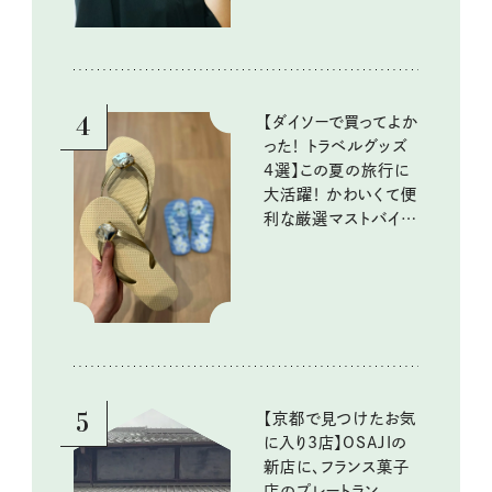
4
【ダイソーで買ってよか
った！ トラベルグッズ
4選】この夏の旅行に
大活躍！ かわいくて便
利な厳選マストバイア
イテム
5
【京都で見つけたお気
に入り3店】OSAJIの
新店に、フランス菓子
店のプレートラン