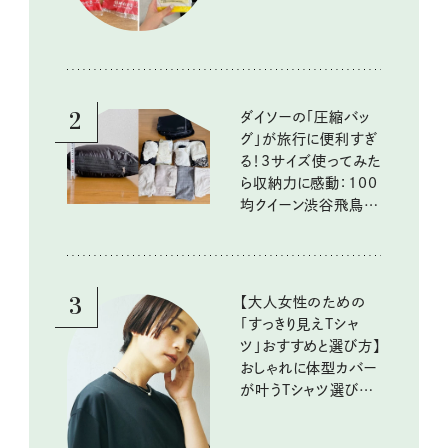
2
ダイソーの「圧縮バッ
グ」が旅行に便利すぎ
る！3サイズ使ってみた
ら収納力に感動：100
均クイーン渋谷飛鳥の
『本当にいいもの』第
10回③
3
【大人女性のための
「すっきり見えTシャ
ツ」おすすめと選び方】
おしゃれに体型カバー
が叶うTシャツ選びの
ポイントは？