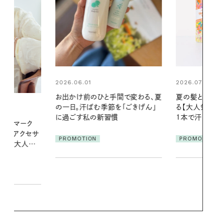
2026.07.24
2026.06.01
間で変わる、夏
夏の髪と心が瞬時にリフレッシュす
暑い夏のナイ
「ごきげん」
る【大人気のドライシャンプー】 この
える夜の爽
1本で汗ばむ季節も一日中心地よく
PROMOTIO
PROMOTION