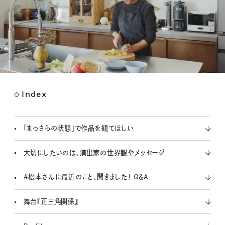
Index
M
u
t
「まっさらの状態」で作品を観てほしい
e
大切にしたいのは、演出家の世界観やメッセージ
#松本さんに最近のこと、聞きました！ Q＆A
舞台『正三角関係』