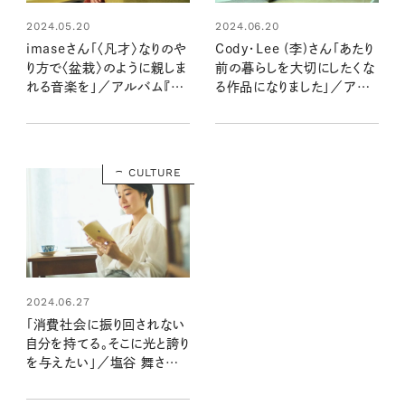
2024.05.20
2024.06.20
imaseさん「〈凡才〉なりのや
Cody・Lee (李)さん「あたり
り方で〈盆栽〉のように親しま
前の暮らしを大切にしたくな
れる音楽を」／アルバム『凡
る作品になりました」／アル
才』インタビュー
バム『最後の初恋』インタビュ
ー
CULTURE
2024.06.27
「消費社会に振り回されない
自分を持てる。そこに光と誇り
を与えたい」／塩谷 舞さん
新刊『小さな声の向こうに』イ
ンタビュー