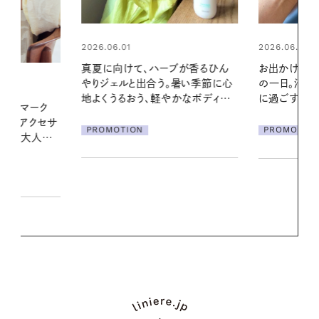
2026.06.01
2026.07.24
ブが香るひん
お出かけ前のひと手間で変わる、夏
夏の髪と心が
暑い季節に心
の一日。汗ばむ季節を「ごきげん」
る【大人気の
かなボディケ
に過ごす私の新習慣
1本で汗ばむ
PROMOTION
PROMOTIO