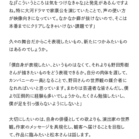
な』『こういうところは気をつけなきゃな』と発見があるんですよ
ね。特に大河ドラマで家康公を演じていたことで、声の使い方
が映像向きになっていて。なかなか癖が抜けないので、そこは
本番までにクリアしなきゃいけない課題です」
久々の舞台だからこそ表現したいもの、新たにつかみたいもの
はあるのでしょうか。
「僕自身が表現したい、というものはなくて、それよりも野田秀樹
さんが描きたいものをどう表現できるか。自分の肉体を渡して、
カンパニーの一員となることで、野田さんの世界観の媒介者に
なれればいいと思っています。まわりは芸達者な皆さんだし、僕
より圧倒的に経験も多いでしょうから。たくさん勉強したいし、
僕が足を引っ張らないようにしないと」
大切にしたいのは、自身の俳優としての欲よりも、演出家の世界
観。作家のメッセージを具現化し、観客へ届けることを目指し
て、作品に臨みたいと松本さんは話します。