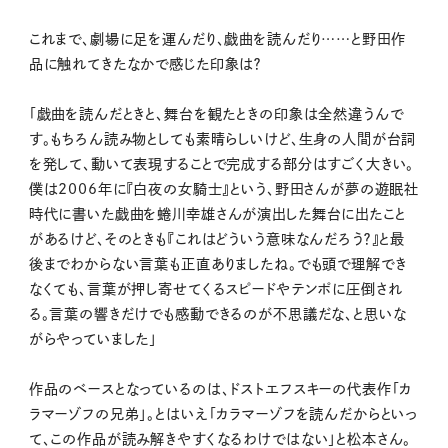
これまで、劇場に足を運んだり、戯曲を読んだり……と野田作
品に触れてきたなかで感じた印象は？
「戯曲を読んだときと、舞台を観たときの印象は全然違うんで
す。もちろん読み物としても素晴らしいけど、生身の人間が台詞
を発して、動いて表現することで完成する部分はすごく大きい。
僕は2006年に『白夜の女騎士』という、野田さんが夢の遊眠社
時代に書いた戯曲を蜷川幸雄さんが演出した舞台に出たこと
があるけど、そのときも『これはどういう意味なんだろう？』と最
後までわからない言葉も正直ありましたね。でも頭で理解でき
なくても、言葉が押し寄せてくるスピードやテンポに圧倒され
る。言葉の響きだけでも感動できるのが不思議だな、と思いな
がらやっていました」
作品のベースとなっているのは、ドストエフスキーの代表作「カ
ラマーゾフの兄弟」。とはいえ「カラマーゾフを読んだからといっ
て、この作品が読み解きやすくなるわけではない」と松本さん。