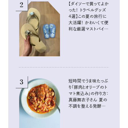
2
【ダイソーで買ってよか
った！ トラベルグッズ
4選】この夏の旅行に
大活躍！ かわいくて便
利な厳選マストバイア
イテム
3
短時間でうま味たっぷ
り「豚肉とオリーブのト
マト煮込み」の作り方：
真藤舞衣子さん 夏の
不調を整える発酵レ
シピ