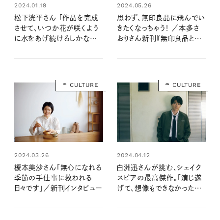
2024.05.26
2024.01.19
思わず、無印良品に飛んでい
松下洸平さん 「作品を完成
きたくなっちゃう！ ／本多さ
させて、いつか花が咲くよう
おりさん新刊『無印良品と
に水をあげ続けるしかない」
365日』インタビュー
ニューアルバムインタビュー
CULTURE
CULTURE
2024.03.26
2024.04.12
榎本美沙さん「無心になれる
白洲迅さんが挑む、シェイク
季節の手仕事に救われる
スピアの最高傑作。「演じ遂
日々です」／新刊インタビュー
げて、想像もできなかった世
界を見たい」