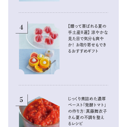
4
【贈って喜ばれる夏の
手土産８選】 涼やかな
見た目で気分も爽や
か！ お取り寄せもでき
るおすすめギフト
5
じっくり煮詰めた濃厚
ペースト「発酵トマト」
の作り方：真藤舞衣子
さん夏の不調を整え
るレシピ