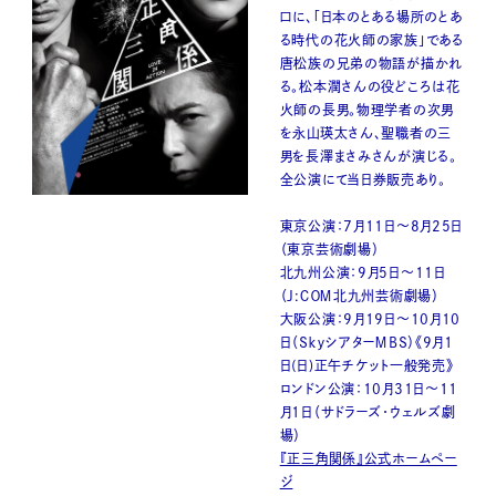
口に、「日本のとある場所のとあ
る時代の花火師の家族」である
唐松族の兄弟の物語が描かれ
る。松本潤さんの役どころは花
火師の長男。物理学者の次男
を永山瑛太さん、聖職者の三
男を長澤まさみさんが演じる。
全公演にて当日券販売あり。
東京公演：7月11日〜8月25日
（東京芸術劇場）
北九州公演：9月5日〜11日
（Ｊ:ＣＯＭ北九州芸術劇場）
大阪公演：9月19日〜10月10
日（ＳｋｙシアターＭＢＳ）《9月1
日(日)正午チケット一般発売》
ロンドン公演：10月31日〜11
月1日（サドラーズ・ウェルズ劇
場）
『正三角関係』公式ホームペー
ジ