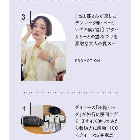
3
【高山都さんが楽しむ
デンマーク発・ベーリ
ングの腕時計】 アクセ
サリーとの重ねづけも
素敵な大人の夏スタイ
ル３選
PROMOTION
4
ダイソーの「圧縮バッ
グ」が旅行に便利すぎ
る！3サイズ使ってみた
ら収納力に感動：100
均クイーン渋谷飛鳥の