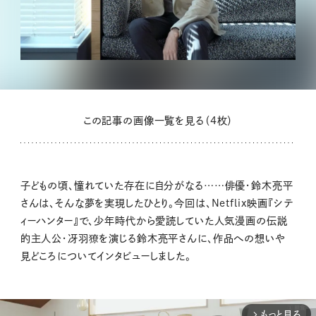
この記事の画像一覧を見る（4枚）
子どもの頃、憧れていた存在に自分がなる……俳優・鈴木亮平
さんは、そんな夢を実現したひとり。今回は、Netflix映画『シテ
ィーハンター』で、少年時代から愛読していた人気漫画の伝説
的主人公・冴羽獠を演じる鈴木亮平さんに、作品への想いや
見どころについてインタビューしました。
もっと見る
arrow_forward_ios