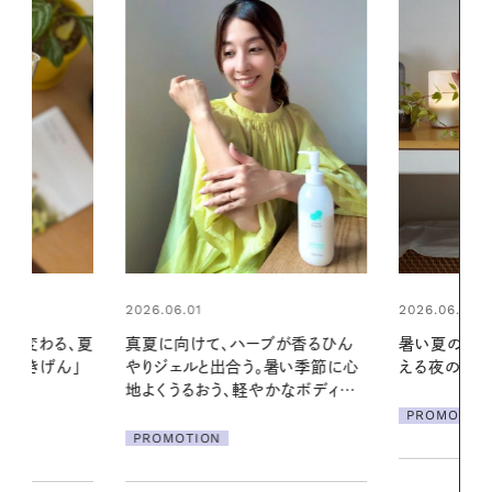
2026.06.01
ブが香るひん
暑い夏のナイトルーティン。私を整
暑い季節に心
える夜の爽やかご褒美ケア
2026.07.21
かなボディケ
【高山都さん
PROMOTION
発・ベーリングの
リーとの重ね
夏スタイル３