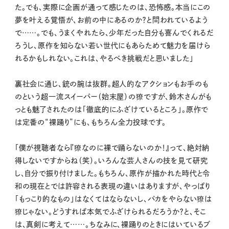
た。でも、実際に企画が通って感じたのは、恐怖感。本当にこの
夢を叶える覚悟が、お前の中にあるのか？と問われているよう
で……。でも、うまくやれたら、少年だった自分も喜んでくれるだ
ろうし、原作を知らない若い世代にもあらためて魅力を届けら
れるかもしれない。これは、やるべき挑戦だと思いました」
裏社会に通じ、銃の腕は抜群。超人的なアクションもお手のも
のという超一流スイーパー（始末屋）の獠ですが、鈴木さんがも
っとも魅了されたのは「徹底的にふざけているところ」。原作で
は定番の“裸踊り”にも、もちろん全力投球です。
「僕が視聴者なら『獠なのに裸で踊らないのか！』って、絶対納
得しないですからね（笑）。いろんな芸人さんの技を見て研究
し、自分で振り付けました。もちろん、原作が描かれた時代と令
和の現在とでは許容される表現の違いはありますが、やっぱり
「もっこり的なもの」はなくてはならないし、バカをやらない獠は
獠じゃない。どうすれば本気でふざけられるだろうか？と、そこ
は、真剣に考えて……。ちなみに、裸踊りのときにはいているブ