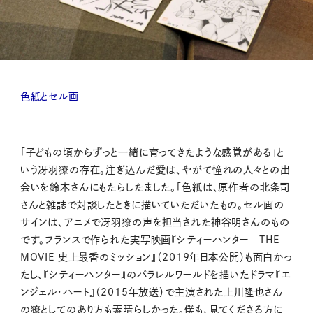
色紙とセル画
「子どもの頃からずっと一緒に育ってきたような感覚がある」と
いう冴羽獠の存在。注ぎ込んだ愛は、やがて憧れの人々との出
会いを鈴木さんにもたらしたました。「色紙は、原作者の北条司
さんと雑誌で対談したときに描いていただいたもの。セル画の
サインは、アニメで冴羽獠の声を担当された神谷明さんのもの
です。フランスで作られた実写映画『シティーハンター THE
MOVIE 史上最香のミッション』（2019年日本公開）も面白かっ
たし、『シティーハンター』のパラレルワールドを描いたドラマ『エ
ンジェル・ハート』（2015年放送）で主演された上川隆也さん
の獠としてのあり方も素晴らしかった。僕も、見てくださる方に