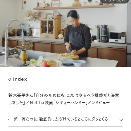
Index
M
u
t
鈴木亮平さん「自分のためにも、これはやるべき挑戦だと決意
e
しました」／Netflix映画「シティーハンター」インタビュー
超一流なのに、徹底的にふざけているところにグッとくる