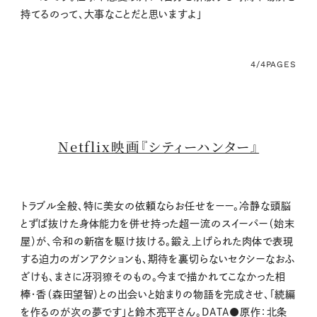
持てるのって、大事なことだと思いますよ」
4/4
PAGES
Netflix映画『シティーハンター』
トラブル全般、特に美女の依頼ならお任せをーー。冷静な頭脳
とずば抜けた身体能力を併せ持った超一流のスイーパー（始末
屋）が、令和の新宿を駆け抜ける。鍛え上げられた肉体で表現
する迫力のガンアクションも、期待を裏切らないセクシーなおふ
ざけも、まさに冴羽獠そのもの。今まで描かれてこなかった相
棒・香（森田望智）との出会いと始まりの物語を完成させ、「続編
を作るのが次の夢です」と鈴木亮平さん。DATA●原作：北条