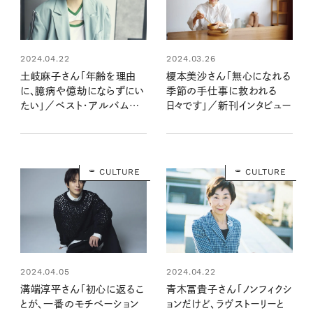
2024.04.22
2024.03.26
土岐麻子さん「年齢を理由
榎本美沙さん「無心になれる
に、臆病や億劫にならずにい
季節の手仕事に救われる
たい」／ベスト・アルバム
日々です」／新刊インタビュー
『Peppermint Time 〜
20th Anniversary
Best〜』インタビュー
CULTURE
CULTURE
2024.04.05
2024.04.22
溝端淳平さん「初心に返るこ
青木冨貴子さん「ノンフィクシ
とが、一番のモチベーション
ョンだけど、ラヴストーリーと