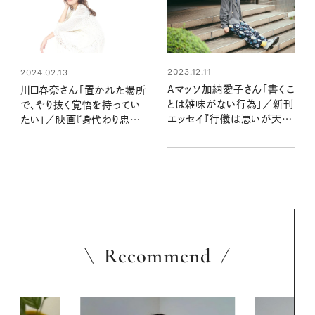
2023.12.11
2024.02.13
Aマッソ加納愛子さん「書くこ
川口春奈さん「置かれた場所
とは雑味がない行為」／新刊
で、やり抜く覚悟を持ってい
エッセイ『行儀は悪いが天気
たい」／映画『身代わり忠臣
は良い』インタビュー
蔵』インタビュー
Recommend