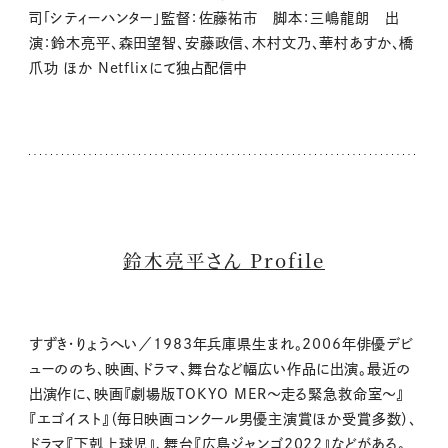
司「シティーハンター」監督：佐藤祐市 脚本：三嶋龍朗 出
演：鈴木亮平、森田望智、安藤政信、木村文乃、華村あすか、橋
爪功 ほか Netflixにて独占配信中
鈴木亮平さん Profile
すずき・りょうへい／1983年兵庫県生まれ。2006年俳優デビ
ューののち、映画、ドラマ、舞台など幅広い作品に出演。最近の
出演作に、映画『劇場版TOKYO MER〜走る緊急救命室〜』
『エゴイスト』（毎日映画コンクール男優主演賞ほか受賞多数）、
ドラマ『下剋上球児』、舞台『広島ジャンゴ2022』などがある。