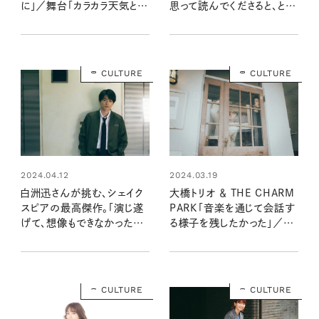
に」／舞台「カラカラ天気と五
思って読んでくださると、とて
人の紳士」インタビュー
もうれしい」／新刊インタビュ
ー
CULTURE
CULTURE
2024.04.12
2024.03.19
白洲迅さんが挑む、シェイク
大橋トリオ ＆ THE CHARM
スピアの最高傑作。「演じ遂
PARK「音楽を通じて会話す
げて、想像もできなかった世
る様子を残したかった」／ア
界を見たい」
ルバム『Trio & Charm』イ
ンタビュー
CULTURE
CULTURE