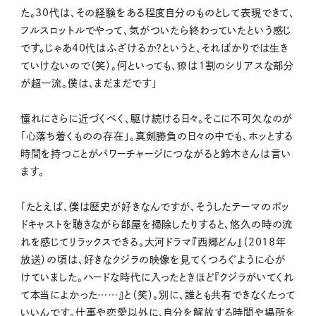
た。30代は、その経験をある程度自分のものとして表現できて、
フルスロットルでやって、気がついたら終わっていたという感じ
です。じゃあ40代はふざけるか？というと、そればかりでは生き
ていけないので（笑）。何といっても、獠は１割のシリアスな部分
が超一流。僕は、まだまだです」
憧れにさらに近づくべく、駆け続ける日々。そこに不可欠なのが
「心落ち着くものの存在」。真剣勝負の日々の中でも、ホッとする
時間を持つことがパワーチャージにつながると鈴木さんは言い
ます。
「たとえば、僕は歴史が好きなんですが、そうしたテーマのポッ
ドキャストを聴きながら部屋を掃除したりすると、悠久の時の流
れを感じてリラックスできる。大河ドラマ『西郷どん』（2018年
放送）の頃は、好きなクジラの映像を見てくつろぐように心が
けていました。ハードな時代に入ったときほど『クジラがいてくれ
て本当によかった……』と（笑）。別に、誰とも共有できなくたって
いいんです。仕事や恋愛以外に、自分を解放する時間や場所を