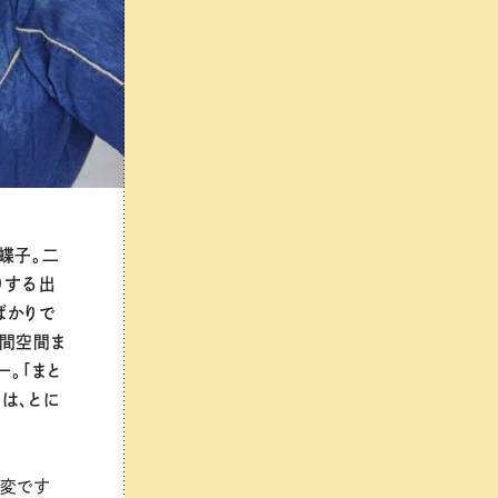
蝶子。二
りする出
ばかりで
時間空間ま
ー。「まと
は、とに
大変です