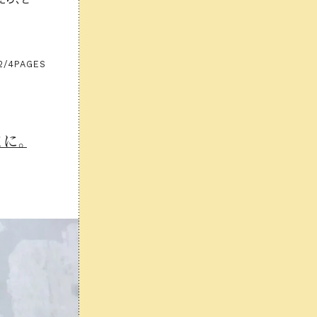
2/4
PAGES
に。