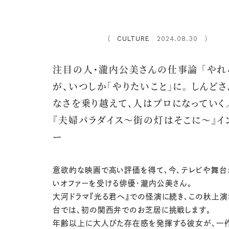
CULTURE
2024.08.30
：
注目の人・瀧内公美さんの仕事論 「やれ
が、いつしか「やりたいこと」に。 しんどさ
なさを乗り越えて、人はプロになっていく
『夫婦パラダイス〜街の灯はそこに〜』イ
ー
意欲的な映画で高い評価を得て、今、テレビや舞台
いオファーを受ける俳優・瀧内公美さん。
大河ドラマ『光る君へ』での怪演に続き、この秋上演
台では、初の関西弁でのお芝居に挑戦します。
年齢以上に大人びた存在感を発揮する彼女が、一