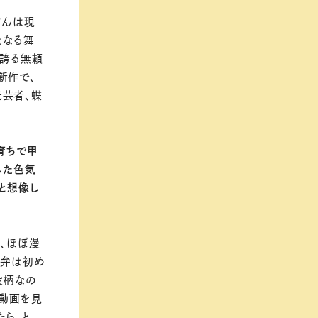
さんは現
となる舞
が誇る無頼
新作で、
元芸者、蝶
育ちで甲
した色気
と想像し
う、ほぼ漫
西弁は初め
役柄なの
の動画を見
たら、と