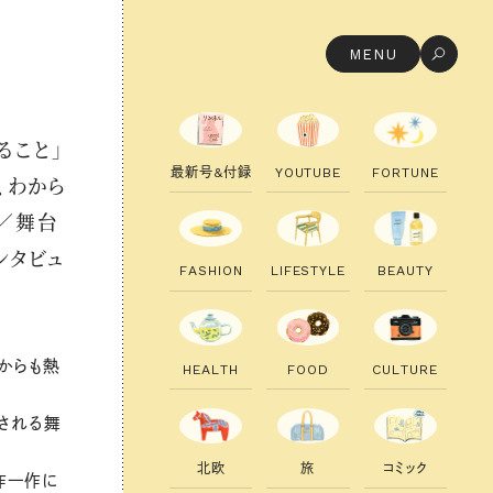
MENU
ること」
最
新
号
&
付
録
Y
O
U
T
U
B
E
F
O
R
T
U
N
E
、わから
／舞台
ンタビュ
F
A
S
H
I
O
N
L
I
F
E
S
T
Y
L
E
B
E
A
U
T
Y
からも熱
H
E
A
L
T
H
F
O
O
D
C
U
L
T
U
R
E
される舞
北
欧
旅
コ
ミ
ッ
ク
作一作に