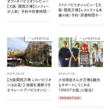
オランダパビリオンレビュー
ドイツパビリオンレビュー【大
【大阪・関西万博】ミッフィー
阪・関西万博】レストランも本
が人気！ 予約や所要時間
場の味！予約・所要時間や話
は？コモングラウンドとは？グ
題のキャラクター「サーキュラ
ッズやお土産情報も
ーちゃん」とは？
LIFESTYLE
LIFESTYLE
2025.09.05
2025.07.18
【大阪関西万博 このパビリオ
小谷実由さんが万博も観光
ンは必見！】 旅感を満喫でき
もサポートしてくれる
るマレーシアパビリオンに行
「OMO7大阪」に宿泊！
こう！
PROMOTION