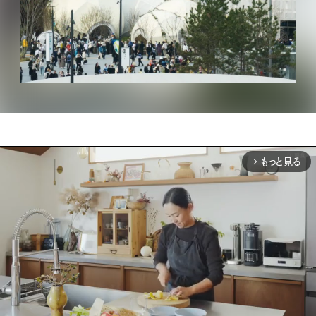
もっと見る
arrow_forward_ios