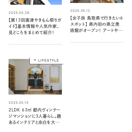
2025.05.12
2025.04.28
【女子旅 鳥取県で行きたい６
【第13回唐津やきもん祭りガ
スポット】 県内初の県立美
イド】基本情報や人気作家、
術館がオープン！ アートや元
見どころをまとめて紹介！
祖・タラソ「塩の湯」に浸って
五感を刺激する旅
LIFESTYLE
2025.05.14
2LDK 63㎡ 都内ヴィンテー
ジマンションに3人暮らし。趣
あるインテリアと余白を大切
にした空間づくり（素敵なお