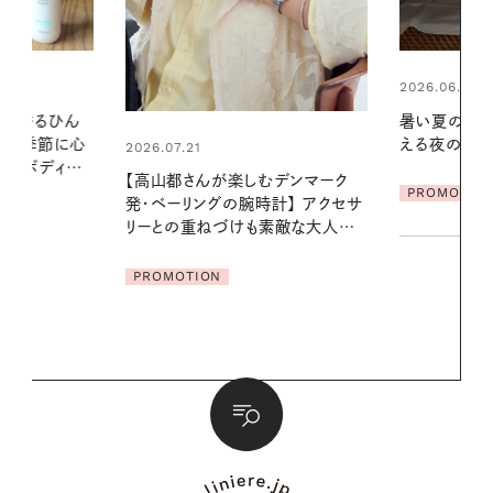
2026.06.01
2026.07.24
暑い夏のナイトルーティン。私を整
夏の髪と心が
える夜の爽やかご褒美ケア
る【大人気の
1本で汗ばむ
デンマーク
PROMOTION
クセサ
PROMOTIO
素敵な大人の