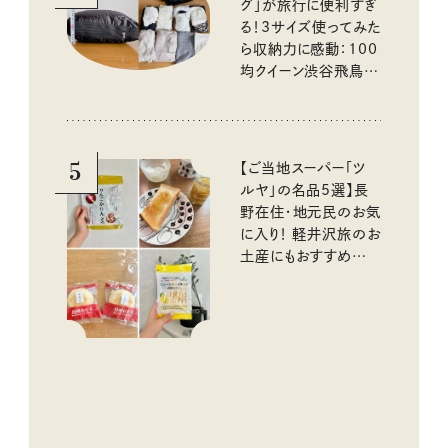
グ」が旅行に便利すぎ
る！3サイズ使ってみた
ら収納力に感動：100
均クイーン渋谷飛鳥の
『本当にいいもの』第
10回③
5
【ご当地スーパー「ツ
ルヤ」の名品5選】長
野在住・地元民のお気
に入り！ 軽井沢旅のお
土産にもおすすめのお
いしいもの