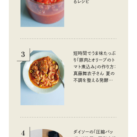
るレシピ
3
短時間でうま味たっぷ
り「豚肉とオリーブのト
マト煮込み」の作り方：
真藤舞衣子さん 夏の
不調を整える発酵レ
シピ
4
ダイソーの「圧縮バッ