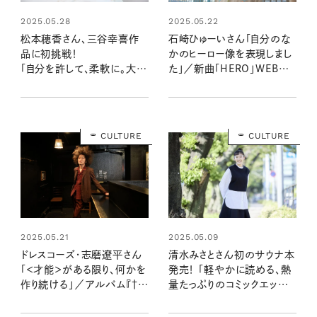
2025.05.28
2025.05.22
松本穂香さん、三谷幸喜作
石崎ひゅーいさん「自分のな
品に初挑戦！
かのヒーロー像を表現しまし
「自分を許して、柔軟に。大人
た」／新曲「HERO」WEB限
は、もっと自由でいいのかもし
定スペシャル・インタビュー
れません」
CULTURE
CULTURE
2025.05.21
2025.05.09
ドレスコーズ・志磨遼平さん
清水みさとさん初のサウナ本
「＜才能＞がある限り、何かを
発売！ 「軽やかに読める、熱
作り続ける」／アルバム『†』
量たっぷりのコミックエッセイ
インタビュー
ができました」