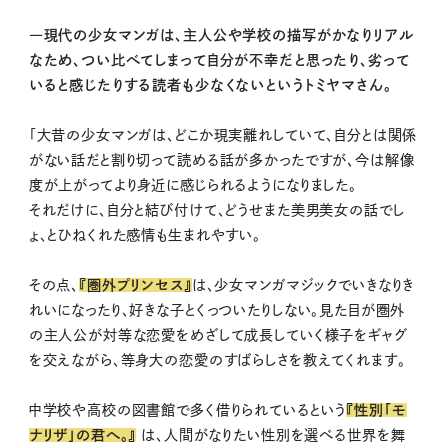
―現代の少女マンガは、主人公や学校の描写がかなりリアル
なため、つい比べてしまって自分が不幸だと思ったり、劣って
いると感じたりする読者も少なくないというトミヤマさん。
「大昔の少女マンガは、どこか現実離れしていて、自分とは関係
がない話だと割り切って読める話が多かったですが、今は解像
度が上がってより身近に感じられるようになりました。
それだけに、自分と結び付けて、どうせまた美男美女の話でし
ょ、とひねくれた感情も生まれやすい。
その点、
『圏外プリンセス』
は、少女マンガマジックでいきなりき
れいになったり、好きな子とくっついたりしない。見た目が圏外
の主人公が対等な恋愛をめざして成長していく様子をギャグ
を交えながら、等身大の恋愛のすばらしさを教えてくれます。
中学校や高校の図書館で多く借りられているという
『性別「モ
ナリザ」の君へ。』
は、人間がなりたい性別を選べる世界を舞