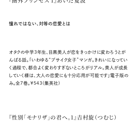
『圏外プリンセス 1』あいだ夏波
憧れではない、対等の恋愛とは
オタクの中学3年生、目黒美人が恋をきっかけに変わろうとが
んばる話。「いわゆる“ブサイク女子”マンガ。きれいになってい
く過程で、都合よく変わりすぎないところがリアル。美人が成長
していく様は、大人の恋愛にも十分応用が可能です」電子版の
み。全7巻。¥543(集英社)
『性別「モナリザ」の君へ。1』𠮷村旋（つむじ）