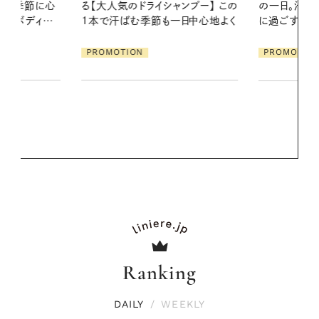
ンプー】 この
の一日。汗ばむ季節を「ごきげん」
2026.07.21
一日中心地よく
に過ごす私の新習慣
【高山都さん
発・ベーリングの
PROMOTION
リーとの重ね
夏スタイル３
PROMOTIO
Ranking
DAILY
/
WEEKLY