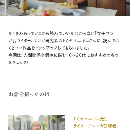
M
たくさんあってどこから読んでいいかわからない「女子マン
u
ガ」。ライター、マンガ研究者のトミヤマユキコさんに、読んでお
t
くといい作品をピックアップしてもらいました。
e
今回は、人間関係や個性に悩む10～20代におすすめのもの
をチェック！
お話を伺ったのは……
トミヤマユキコ先生
ライター／マンガ研究者