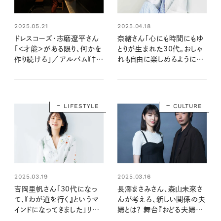
2025.05.21
2025.04.18
ドレスコーズ・志磨遼平さん
奈緒さん「心にも時間にもゆ
「＜才能＞がある限り、何かを
とりが生まれた30代。おしゃ
作り続ける」／アルバム『†』
れも自由に楽しめるように」リ
インタビュー
ンネル6月号表紙に登場！
LIFESTYLE
CULTURE
2025.03.19
2025.03.16
吉岡里帆さん「30代になっ
長澤まさみさん、森山未來さ
て、『わが道を行く』というマ
んが考える、新しい関係の夫
インドになってきました」リン
婦とは？ 舞台『おどる夫婦』イ
ネル5月号表紙に初登場！
ンタビュー