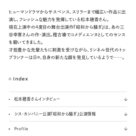
M
ヒューマンドラマからサスペンス、スリラーまで幅広い作品に出
u
演し、フレッシュな魅力を発揮している松本穂香さん。
t
現在上演中の４度目の舞台出演作『昭和から騒ぎ』は、あの三
e
谷幸喜さんの作・演出。稽古場でコメディエンヌとしてのセンス
を磨いてきました。
才能豊かな先輩たちに刺激を受けながら、リンネル世代のトッ
プランナーは日々、自身の新たな顔を発見しているようで……。
Index
松本穂香さんインタビュー
シス・カンパニー公演『昭和から騒ぎ』公演情報
Profile