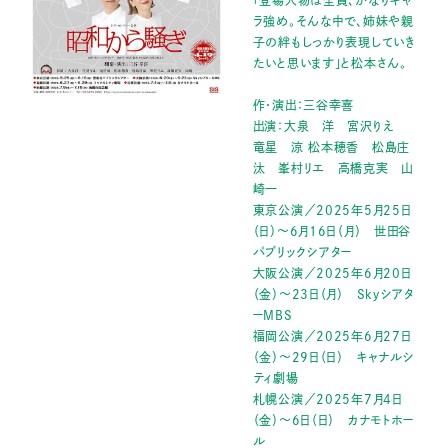
ラ強め。そんな中で、姉妹や親
子の絆もしっかり表現していき
たいと思います」と松本さん。
作・演出：三谷幸喜
出演：大泉 洋 宮沢りえ
竜星 涼 松本穂香 松島庄
汰 峯村リエ 高橋克実 山
崎一
東京公演／2025年5月25日
（日）〜6月16日（月） 世田谷
パブリックシアター
大阪公演／2025年6月20日
（金）〜23日（月） Skyシアタ
ーMBS
福岡公演／2025年6月27日
（金）〜29日（日） キャナルシ
ティ劇場
札幌公演／2025年7月4日
（金）〜6日（日） カナモトホー
ル