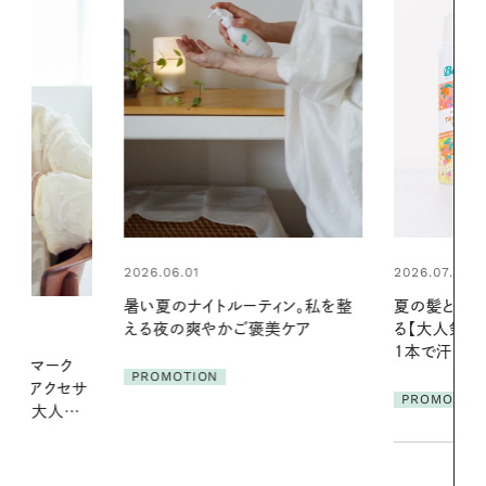
2026.07.24
2026.06.01
ィン。私を整
夏の髪と心が瞬時にリフレッシュす
お出かけ前の
美ケア
る【大人気のドライシャンプー】 この
の一日。汗ば
1本で汗ばむ季節も一日中心地よく
に過ごす私
PROMOTION
PROMOTIO