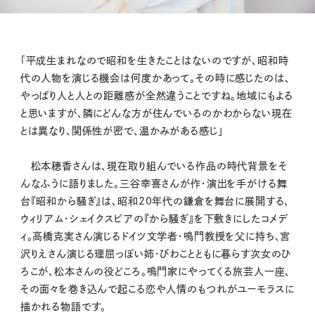
「平成生まれなので昭和を生きたことはないのですが、昭和時
代の人物を演じる機会は何度かあって。その時に感じたのは、
やっぱり人と人との距離感が全然違うことですね。地域にもよる
と思いますが、隣にどんな方が住んでいるのかわからない現在
とは異なり、関係性が密で、温かみがある感じ」
松本穂香さんは、現在取り組んでいる作品の時代背景をそ
んなふうに語りました。三谷幸喜さんが作・演出を手がける舞
台『昭和から騒ぎ』は、昭和20年代の鎌倉を舞台に展開する、
ウィリアム・シェイクスピアの『から騒ぎ』を下敷きにしたコメデ
ィ。高橋克実さん演じるドイツ文学者・鳴門教授を父に持ち、宮
沢りえさん演じる理屈っぽい姉・びわことともに暮らす次女のひ
ろこが、松本さんの役どころ。鳴門家にやってくる旅芸人一座、
その面々を巻き込んで起こる恋や人情のもつれがユーモラスに
描かれる物語です。