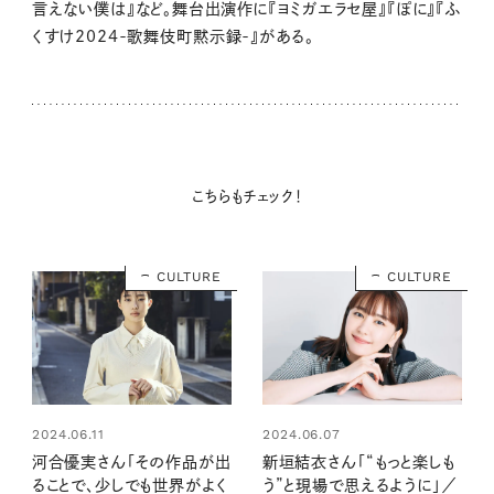
言えない僕は』など。舞台出演作に『ヨミガエラセ屋』『ぽに』『ふ
くすけ2024-歌舞伎町黙示録-』がある。
こちらもチェック！
CULTURE
CULTURE
2024.06.11
2024.06.07
河合優実さん「その作品が出
新垣結衣さん「“もっと楽しも
ることで、少しでも世界がよく
う”と現場で思えるように」／