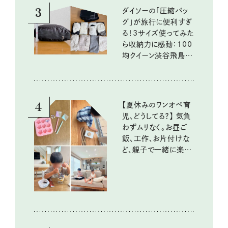
3
ダイソーの「圧縮バッ
グ」が旅行に便利すぎ
る！3サイズ使ってみた
ら収納力に感動：100
均クイーン渋谷飛鳥の
『本当にいいもの』第
10回③
4
【夏休みのワンオペ育
児、どうしてる？】 気負
わずムリなく。お昼ご
飯、工作、お片付けな
ど、親子で一緒に楽し
める工夫