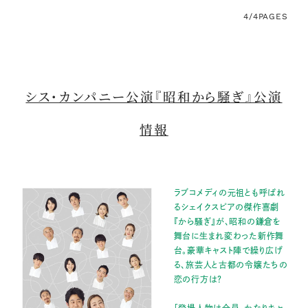
4/4
PAGES
シス・カンパニー公演『昭和から騒ぎ』公演
情報
ラブコメディの元祖とも呼ばれ
るシェイクスピアの傑作喜劇
『から騒ぎ』が、昭和の鎌倉を
舞台に生まれ変わった新作舞
台。豪華キャスト陣で繰り広げ
る、旅芸人と古都の令嬢たちの
恋の行方は？
「登場人物は全員、かなりキャ