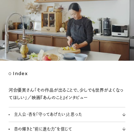
Index
M
u
t
河合優実さん「その作品が出ることで、少しでも世界がよくなっ
e
てほしい」／映画『あんのこと』インタビュー
主人公・杏を「守ってあげたい」と思った
杏の輝きと“前に進む力”を信じて