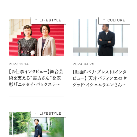
LIFESTYLE
CULTURE
2023.12.14
2024.03.29
【お仕事インタビュー】舞台芸
【映画『パリ・ブレスト』インタ
術を支える“裏方さん”を表
ビュー】 天才パティシエのヤ
彰！「ニッセイ・バックステー
ジッド・イシェムラエンさんが
ジ賞」受賞者2名に聞く仕事
教えてくれる、夢をかなえる
への想い
方法
LIFESTYLE