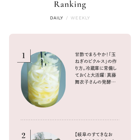
Ranking
DAILY
/
WEEKLY
1
甘酢でまろやか！「玉
ねぎのピクルス」の作
り方。冷蔵庫に常備し
ておくと大活躍：真藤
舞衣子さんの発酵と
酸味の仕込みごはん
2
【岐阜のすてきなお