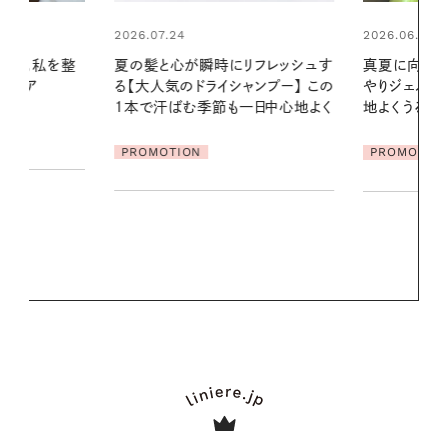
2026.06.01
リフレッシュす
真夏に向けて、ハーブが香るひん
ンプー】 この
やりジェルと出合う。暑い季節に心
2026.07.21
一日中心地よく
地よくうるおう、軽やかなボディケ
【高山都さん
ア
発・ベーリングの
PROMOTION
リーとの重ね
夏スタイル３
PROMOTIO