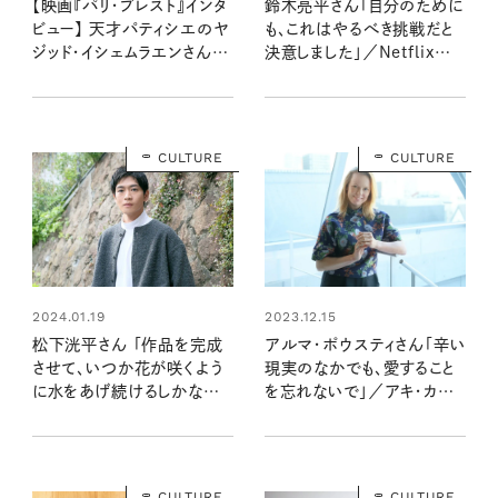
【映画『パリ・ブレスト』インタ
鈴木亮平さん「自分のために
ビュー】 天才パティシエのヤ
も、これはやるべき挑戦だと
ジッド・イシェムラエンさんが
決意しました」／Netflix映
教えてくれる、夢をかなえる
画「シティーハンター」インタ
方法
ビュー
CULTURE
CULTURE
2023.12.15
2024.01.19
アルマ・ポウスティさん「辛い
松下洸平さん 「作品を完成
現実のなかでも、愛すること
させて、いつか花が咲くよう
を忘れないで」／アキ・カウリ
に水をあげ続けるしかない」
スマキ監督映画『枯れ葉』イ
ニューアルバムインタビュー
ンタビュー
CULTURE
CULTURE