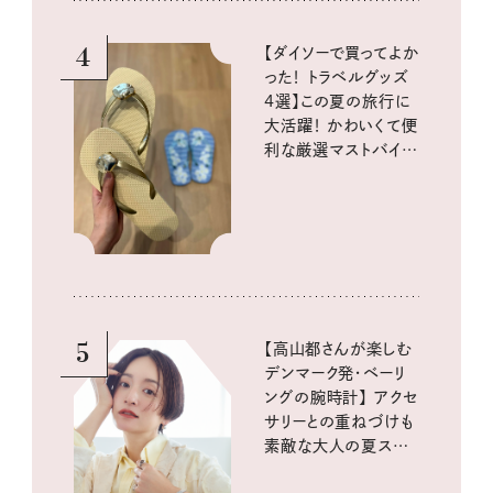
4
【ダイソーで買ってよか
った！ トラベルグッズ
4選】この夏の旅行に
大活躍！ かわいくて便
利な厳選マストバイア
イテム
5
【高山都さんが楽しむ
デンマーク発・ベーリ
ングの腕時計】 アクセ
サリーとの重ねづけも
素敵な大人の夏スタイ
ル３選