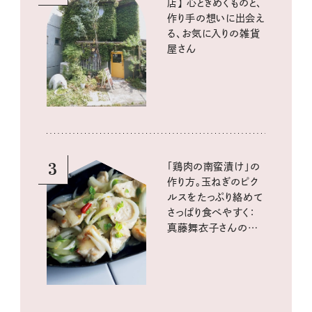
店】 心ときめくものと、
作り手の想いに出会え
る、お気に入りの雑貨
屋さん
3
「鶏肉の南蛮漬け」の
作り方。玉ねぎのピク
ルスをたっぷり絡めて
さっぱり食べやすく：
真藤舞衣子さんの発
酵と酸味レシピ