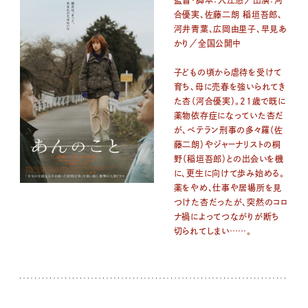
監督・脚本：入江悠／出演：河
合優実、佐藤二朗 稲垣吾郎、
河井青葉、広岡由里子、早見あ
かり／全国公開中
子どもの頃から虐待を受けて
育ち、母に売春を強いられてき
た杏（河合優実）。21歳で既に
薬物依存症になっていた杏だ
が、ベテラン刑事の多々羅（佐
藤二朗）やジャーナリストの桐
野（稲垣吾郎）との出会いを機
に、更生に向けて歩み始める。
薬をやめ、仕事や居場所を見
つけた杏だったが、突然のコロ
ナ禍によってつながりが断ち
切られてしまい……。