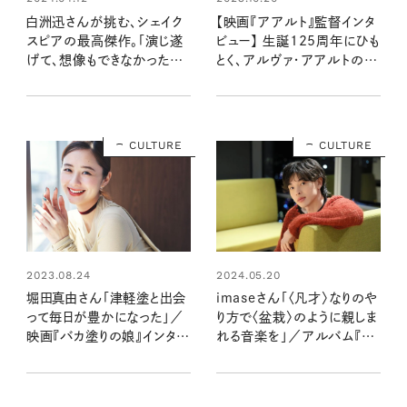
白洲迅さんが挑む、シェイク
【映画『アアルト』監督インタ
スピアの最高傑作。「演じ遂
ビュー】 生誕125周年にひも
げて、想像もできなかった世
とく、アルヴァ・アアルトの人
界を見たい」
生
CULTURE
CULTURE
2023.08.24
2024.05.20
堀田真由さん「津軽塗と出会
imaseさん「〈凡才〉なりのや
って毎日が豊かになった」／
り方で〈盆栽〉のように親しま
映画『バカ塗りの娘』インタビ
れる音楽を」／アルバム『凡
ュー
才』インタビュー