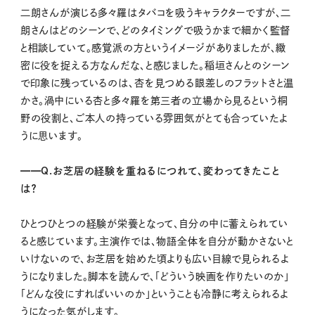
二朗さんが演じる多々羅はタバコを吸うキャラクターですが、二
朗さんはどのシーンで、どのタイミングで吸うかまで細かく監督
と相談していて。感覚派の方というイメージがありましたが、緻
密に役を捉える方なんだな、と感じました。稲垣さんとのシーン
で印象に残っているのは、杏を見つめる眼差しのフラットさと温
かさ。渦中にいる杏と多々羅を第三者の立場から見るという桐
野の役割と、ご本人の持っている雰囲気がとても合っていたよ
うに思います。
━━Q.お芝居の経験を重ねるにつれて、変わってきたこと
は？
ひとつひとつの経験が栄養となって、自分の中に蓄えられてい
ると感じています。主演作では、物語全体を自分が動かさないと
いけないので、お芝居を始めた頃よりも広い目線で見られるよ
うになりました。脚本を読んで、「どういう映画を作りたいのか」
「どんな役にすればいいのか」ということも冷静に考えられるよ
うになった気がします。