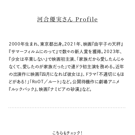
河合優実さん Profile
2000年生まれ、東京都出身。2021年、映画『由宇子の天秤』
『サマーフィルムにのって』で数々の新人賞を獲得。2023年、
『少女は卒業しない』で映画初主演、「家族だから愛したんじゃ
なくて、愛したのが家族だった」で連ドラ初主演を務める。近年
の出演作に映画『四月になれば彼女は』、ドラマ「不適切にもほ
どがある！」「RoOT／ルート」など。公開待機作に劇場アニメ
『ルックバック』、映画『ナミビアの砂漠』など。
こちらもチェック！