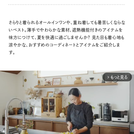
さらりと着られるオールインワンや、重ね着しても暑苦しくならな
いベスト。薄手でやわらかな素材、遮熱機能付きのアイテムを
味方につけて、夏を快適に過ごしませんか？ 見た目も着心地も
涼やかな、おすすめのコーディネートとアイテムをご紹介しま
す。
もっと見る
arrow_forward_ios