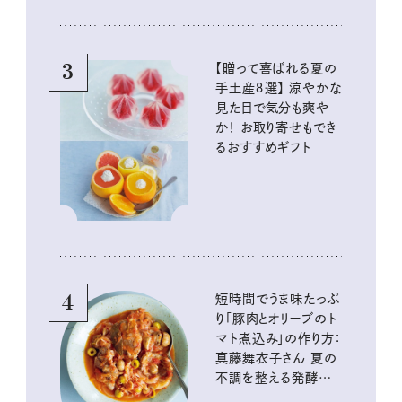
3
【贈って喜ばれる夏の
手土産８選】 涼やかな
見た目で気分も爽や
か！ お取り寄せもでき
るおすすめギフト
4
短時間でうま味たっぷ
り「豚肉とオリーブのト
マト煮込み」の作り方：
真藤舞衣子さん 夏の
不調を整える発酵レ
シピ