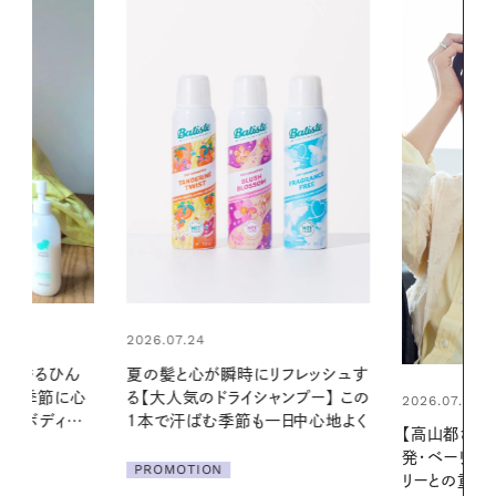
2026.06.01
リフレッシュす
暑い夏のナイ
ンプー】 この
える夜の爽
2026.07.21
一日中心地よく
【高山都さんが楽しむデンマーク
PROMOTIO
発・ベーリングの腕時計】 アクセサ
リーとの重ねづけも素敵な大人の