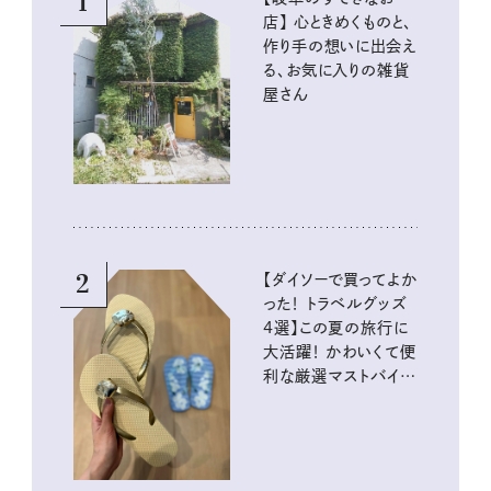
1
店】 心ときめくものと、
作り手の想いに出会え
る、お気に入りの雑貨
屋さん
2
【ダイソーで買ってよか
った！ トラベルグッズ
4選】この夏の旅行に
大活躍！ かわいくて便
利な厳選マストバイア
イテム