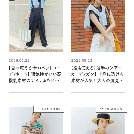
2026.05.23
2026.05.23
【夏の涼やかサロペットコー
【夏も使える！薄手のシアー
ディネート】 通気性がいい高
カーディガン】 上品に透ける
機能素材のアイテムをピック
素材が人気！ 大人の肌見せ
アップ！
を楽しむ、涼やかコーデ
FASHION
FASHION