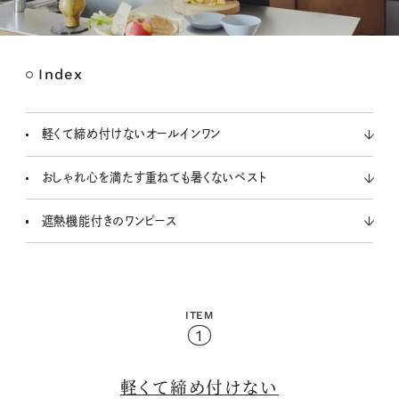
Index
M
u
t
軽くて締め付けないオールインワン
e
おしゃれ心を満たす重ねても暑くないベスト
遮熱機能付きのワンピース
ITEM
1
軽くて締め付けない