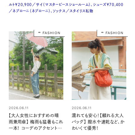
ルト¥20,900／サイ（マスターピースショールーム）、シューズ¥70,400
／ネブローニ（ネブローニ）、ソックス／スタイリス私物
FASHION
FASHION
2026.06.11
2026.06.11
【大人女性におすすめの晴
濡れても安心！【頼れる大人
雨兼用傘】 梅雨も猛暑もこれ
バッグ】 撥水や速乾など、か
一本！ コーデのアクセントに
わいくて優秀！
もなるおしゃれな傘をピック