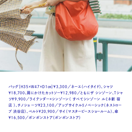
バッグ［H35×W47×D1㎝］¥3,300／ネーエ（ハイタイド）、シャツ
¥18,700、肩にかけたカットソー¥12,980／ともにザ シンゾーン、Tシャ
ツ¥9,900／ライテンダー×シンゾーン（ すべてシンゾーン ルミネ新 宿
店 ）、チノショ ーツ¥23,100／アップサイクルリノベーシック（ネストロー
ブ 渋谷店）、ベルト¥20,900／サイ（マスターピースショールーム）、傘
¥16,500／ボンボンストア（ボンボンストア）