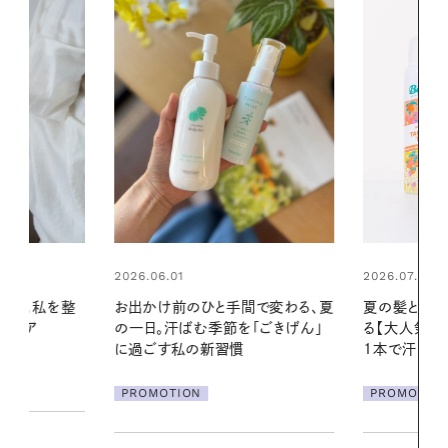
2026.07.24
2026.06.01
間で変わる、夏
夏の髪と心が瞬時にリフレッシュす
真夏に向けて
「ごきげん」
る【大人気のドライシャンプー】 この
やりジェルと
1本で汗ばむ季節も一日中心地よく
地よくうるお
ア
PROMOTION
PROMOTIO