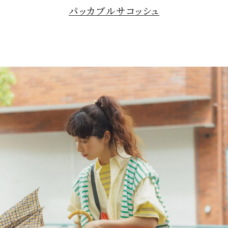
パッカブルサコッシュ
t
e