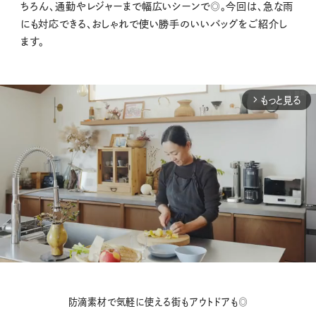
ちろん、通勤やレジャーまで幅広いシーンで◎。今回は、急な雨
にも対応できる、おしゃれで使い勝手のいいバッグをご紹介し
ます。
もっと見る
arrow_forward_ios
M
防滴素材で気軽に使える街もアウトドアも◎
u