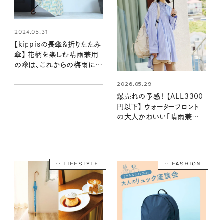
2024.05.31
【kippisの長傘＆折りたたみ
傘】 花柄を楽しむ晴雨兼用
の傘は、これからの梅雨に大
活躍！
2026.05.29
爆売れの予感！ 【ALL3300
円以下】 ウォーターフロント
の大人かわいい「晴雨兼用
傘」で猛暑も突然の雨も安心
◎
LIFESTYLE
FASHION