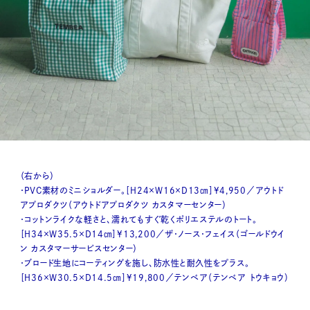
（右から）
・PVC素材のミニショルダー。［H24×W16×D13㎝］¥4,950／アウトド
アプロダクツ（アウトドアプロダクツ カスタマーセンター）
・コットンライクな軽さと、濡れてもすぐ乾くポリエステルのトート。
［H34×W35.5×D14㎝］¥13,200／ザ・ノース・フェイス（ゴールドウイ
ン カスタマーサービスセンター）
・ブロード生地にコーティングを施し、防水性と耐久性をプラス。
［H36×W30.5×D14.5㎝］¥19,800／テンベア（テンベア トウキョウ）