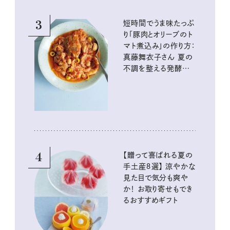
3
短時間でうま味たっぷ
り「豚肉とオリーブのト
マト煮込み」の作り方：
真藤舞衣子さん 夏の
不調を整える発酵レ
シピ
4
【贈って喜ばれる夏の
手土産８選】 涼やかな
見た目で気分も爽や
か！ お取り寄せもでき
るおすすめギフト