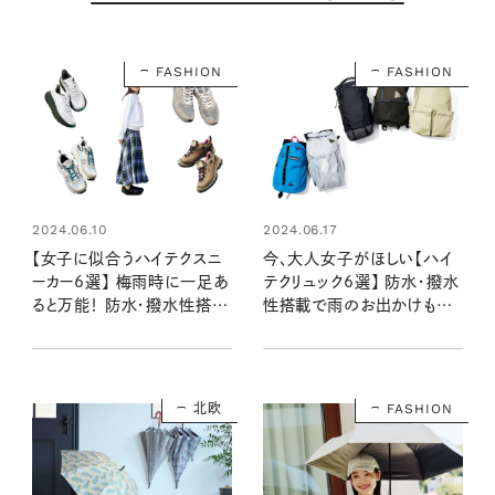
FASHION
FASHION
2024.06.10
2024.06.17
【女子に似合うハイテクスニ
今、大人女子がほしい【ハイ
ーカー6選】 梅雨時に一足あ
テクリュック6選】 防水・撥水
ると万能！ 防水・撥水性搭載
性搭載で雨のお出かけも楽
の高機能シューズ
しい！ すっきり見えて容量◎
な毎日使いたいリュック
北欧
FASHION