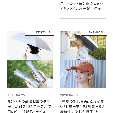
もなるおしゃれな傘をピック
スニーカー7選】 雨の日もハ
アップ！
イキングもこれ一足！ 持って
おいて間違いなしの万能モ
デル
LIFESTYLE
FASHION
2026.04.25
2026.04.29
モンベルの軽量日傘の進化
【初夏の無印良品、これが買
がスゴイ【2026年モデル使
い！】 毎日使える「軽量日傘＆
用レビュー】新作トラベルタイ
機能性に優れた帽子」を三