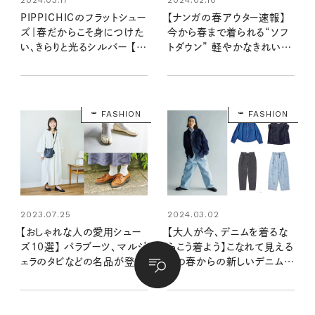
PIPPICHICのフラットシュー
【ナンガの春アウター速報】
ズ｜春だからこそ身につけた
今から春まで着られる“ソフ
い、きらりと光るシルバー 【大
トダウン” 軽やかなきれい色
人女子の足もとおしゃれ】
に注目！
FASHION
FASHION
2023.07.25
2024.03.02
【おしゃれな人の愛用シュー
【大人が今、デニムを着るな
ズ10選】 パラブーツ、マルジ
らこう着よう】こなれて見える
ェラのタビなどの名品が登
この春からの新しいデニムス
場！
タイル