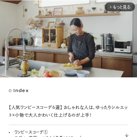
もっと見る
arrow_forward_ios
Index
M
u
t
【人気ワンピースコーデ6選】 おしゃれな人は、ゆったりシルエッ
e
ト×小物で大人かわいく仕上げるのが上手！
ワンピースコーデ①