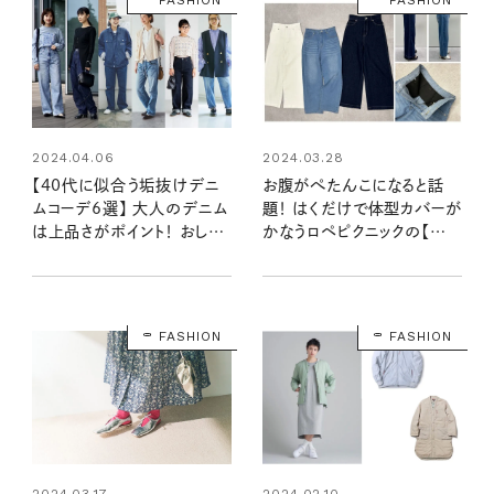
FASHION
FASHION
2024.04.06
2024.03.28
【40代に似合う垢抜けデニ
お腹がぺたんこになると話
ムコーデ6選】 大人のデニム
題！ はくだけで体型カバーが
は上品さがポイント！ おしゃ
かなうロペピクニックの【革
れ達人の着こなしをピックア
命デニム】をはいてみました！
ップ
FASHION
FASHION
2024.03.17
2024.02.10