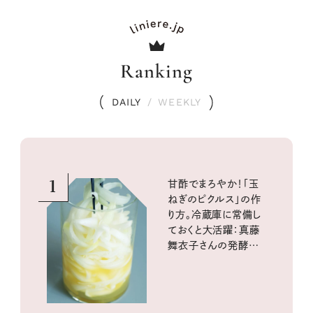
Ranking
DAILY
/
WEEKLY
1
甘酢でまろやか！「玉
ねぎのピクルス」の作
り方。冷蔵庫に常備し
ておくと大活躍：真藤
舞衣子さんの発酵と
酸味の仕込みごはん