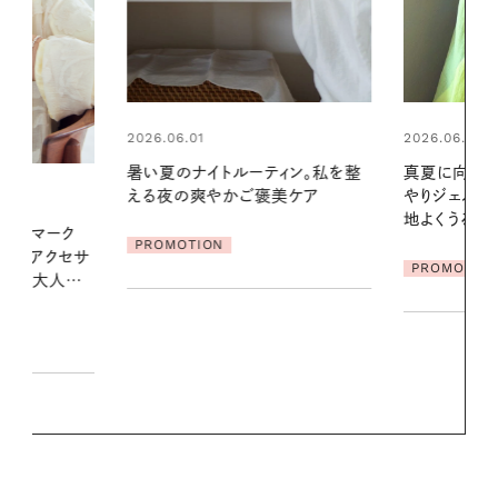
2026.06.01
2026.06.01
ィン。私を整
真夏に向けて、ハーブが香るひん
お出かけ前の
美ケア
やりジェルと出合う。暑い季節に心
の一日。汗ば
地よくうるおう、軽やかなボディケ
に過ごす私
ア
PROMOTION
PROMOTIO