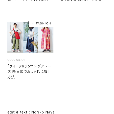
サイズ感は？ 詳しい2人が解
場！
説 Vol.2
FASHION
2022.05.21
「ウォーク&ランニングシュー
ズ」を日常でおしゃれに履く
方法
edit & text : Noriko Naya