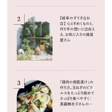
2
【岐阜のすてきなお
店】 心ときめくものと、
作り手の想いに出会え
る、お気に入りの雑貨
屋さん
3
「鶏肉の南蛮漬け」の
作り方。玉ねぎのピク
ルスをたっぷり絡めて
さっぱり食べやすく：
真藤舞衣子さんの発
酵と酸味レシピ