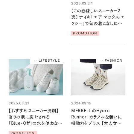
2025.03.27
【この春ほしいスニーカー2
選】 ナイキ「エア マックス エ
クシー」で旬の着こなしにア
ップデート！
PROMOTION
LIFESTYLE
FASHION
2025.03.31
2024.09.15
【おすすめスニーカー洗剤】
MERRELLのHydro
香りの泡に癒やされる
Runner｜カラフルな装いに
「Blue‐Off」の水を使わない
機動力をプラス 【大人女子
シューケアと、ホームケアア
の足もとおしゃれ】
PROMOTION