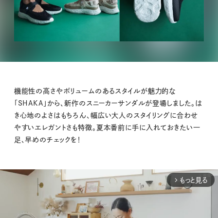
機能性の高さやボリュームのあるスタイルが魅力的な
「SHAKA」から、新作のスニーカーサンダルが登場しました。は
き心地のよさはもちろん、幅広い大人のスタイリングに合わせ
やすいエレガントさも特徴。夏本番前に手に入れておきたい一
足、早めのチェックを！
もっと見る
arrow_forward_ios