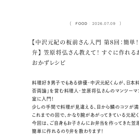
FOOD
2026.07.09
：
【中沢元紀の板前さん入門 第８回：簡単！
弁】 笠原将弘さん教えて！ すぐに作れる
おかずレシピ
料理好き男子でもある俳優・中沢元紀くんが、日本
否両論」を営む料理人・笠原将弘さんのマンツーマ
室に入門！
少しの手間で料理が見違える、目から鱗のコツが満
これまでの回で、かなり腕があがってきている元紀く
今回は、ご自身もお子さんにお弁当を作ってきた笠
簡単に作れるのり弁を教わります！