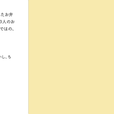
れたお弁
3
人のお
ではの、
いし、ち