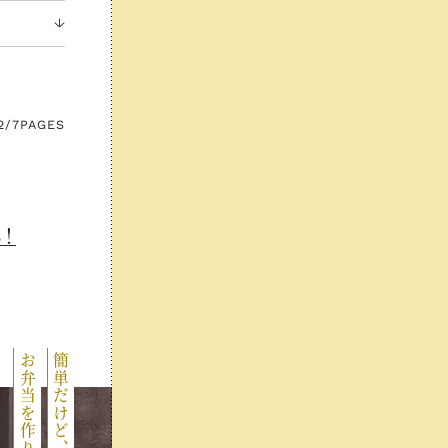
2/7
PAGES
！
お弁当を作ります！