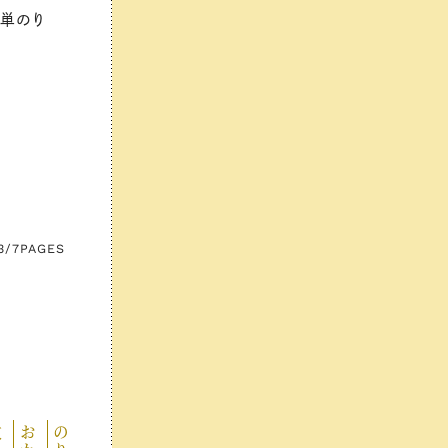
単のり
3/7
PAGES