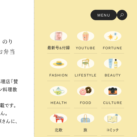
MENU
 のり
最
新
号
&
付
録
Y
O
U
T
U
B
E
F
O
R
T
U
N
E
お弁当
F
A
S
H
I
O
N
L
I
F
E
S
T
Y
L
E
B
E
A
U
T
Y
料理店「賛
ン料理教
H
E
A
L
T
H
F
O
O
D
C
U
L
T
U
R
E
載です。
ん。
原さんに、
北
欧
旅
コ
ミ
ッ
ク