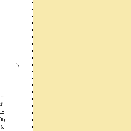
ん
ビュ
ぱ
剋上
「時
せに