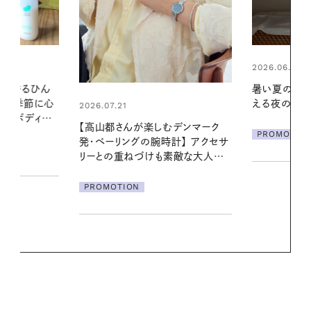
2026.06.01
2026.06.01
暑い夏のナイトルーティン。私を整
お出かけ前の
える夜の爽やかご褒美ケア
の一日。汗ば
に過ごす私
デンマーク
PROMOTION
クセサ
PROMOTIO
素敵な大人の