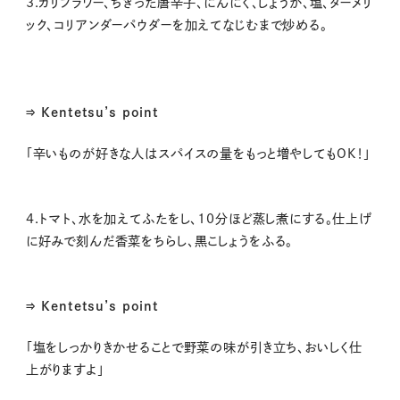
3.カリフラワー、ちぎった唐辛子、にんにく、しょうが、塩、ターメリ
ック、コリアンダーパウダーを加えてなじむまで炒める。
⇒ Kentetsu’s point
「
辛いものが好きな人はスパイスの量をもっと増やしても
OK
！
」
4.トマト、水を加えてふたをし、10分ほど蒸し煮にする。仕上げ
に好みで刻んだ香菜をちらし、黒こしょうをふる。
⇒ Kentetsu’s point
「塩をしっかりきかせることで野菜の味が引き立ち、おいしく仕
上がりますよ」