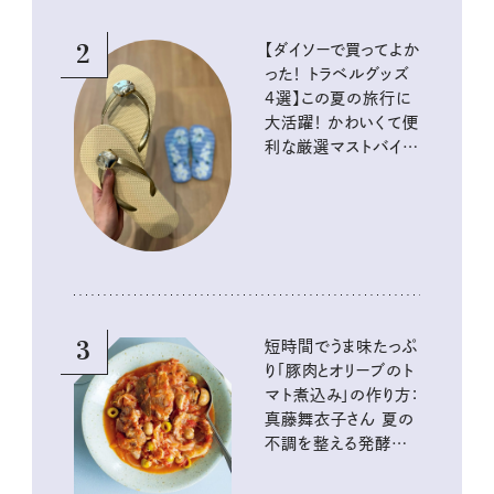
2
【ダイソーで買ってよか
った！ トラベルグッズ
4選】この夏の旅行に
大活躍！ かわいくて便
利な厳選マストバイア
イテム
3
短時間でうま味たっぷ
り「豚肉とオリーブのト
マト煮込み」の作り方：
真藤舞衣子さん 夏の
不調を整える発酵レ
シピ