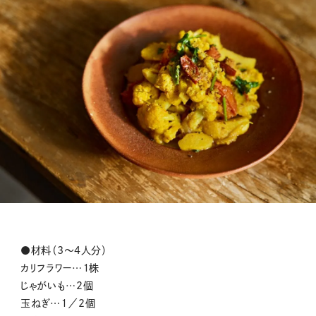
●材料（3〜4人分）
カリフラワー…１株
じゃがいも…2個
玉ねぎ…１／2個