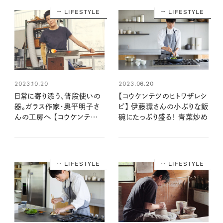
LIFESTYLE
LIFESTYLE
2023.10.20
2023.06.20
日常に寄り添う、普段使いの
【コウケンテツのヒトワザレシ
器。ガラス作家・奥平明子さ
ピ】 伊藤環さんの小ぶりな飯
んの工房へ 【コウケンテツ
碗にたっぷり盛る！ 青菜炒め
のヒトワザ巡り・番外編】
LIFESTYLE
LIFESTYLE