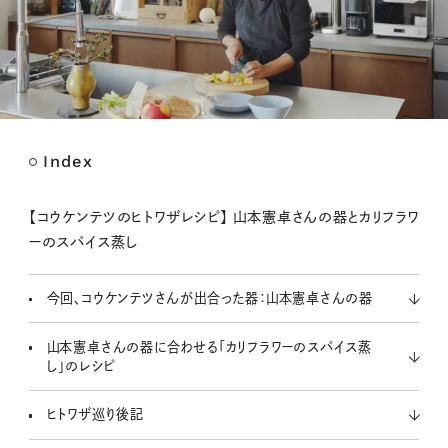
Index
M
u
t
【コウケンテツのヒトワザレシピ】 山本憲卓さんの器とカリフラワ
e
ーのスパイス蒸し
今回、コウケンテツさんが出合った器：山本憲卓さんの器
山本憲卓さんの器に合わせる「カリフラワーのスパイス蒸
し」のレシピ
ヒトワザ巡り後記