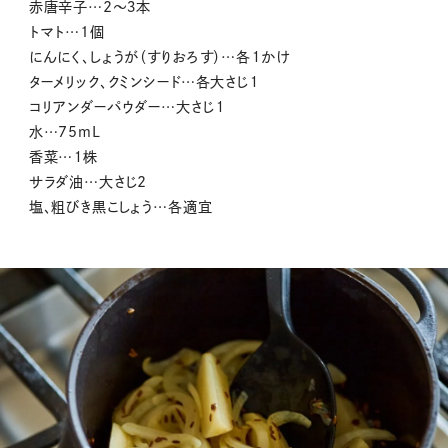
赤唐辛子…2〜３本
トマト…1個
にんにく、しょうが（すりおろす）…各１かけ
ターメリック、クミンシード…各大さじ１
コリアンダーパウダー…大さじ１
水…75mL
香菜…１株
サラダ油…大さじ2
塩、粗びき黒こしょう…各適宜