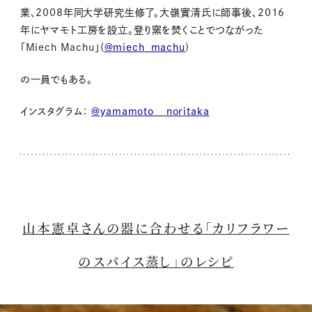
業、
2008
年同大学研究生修了。大嶺實清氏に師事後、
2016
年にヤマモト工房を設立。登り窯を焚くことでつながった
「
Miech Machu
」
(
@miech_machu
)
の一員でもある。
インスタグラム：
@yamamoto__noritaka
山本憲卓さんの器に合わせる「カリフラワー
のスパイス蒸し」のレシピ