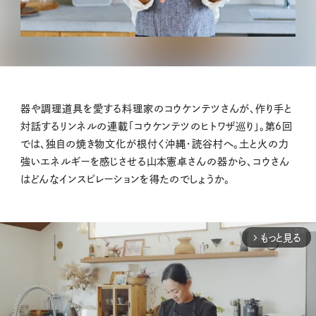
器や調理道具を愛する料理家のコウケンテツさんが、作り手と
対話するリンネルの連載「コウケンテツのヒトワザ巡り」。第6回
では、独自の焼き物文化が根付く沖縄・読谷村へ。土と火の力
強いエネルギーを感じさせる山本憲卓さんの器から、コウさん
はどんなインスピレーションを得たのでしょうか。
もっと見る
arrow_forward_ios