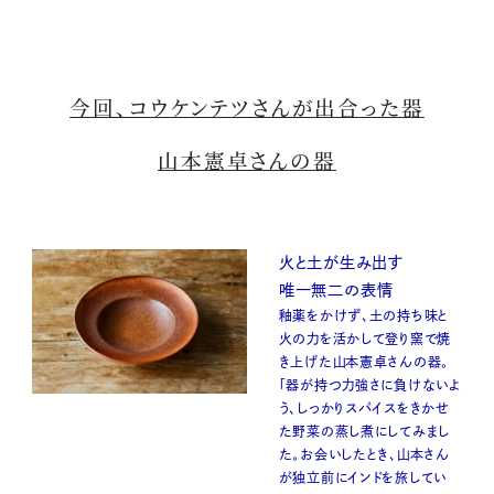
今回、コウケンテツさんが出合った器
山本憲卓さんの器
火と土が生み出す
唯一無二の表情
釉薬をかけず、土の持ち味と
火の力を活かして登り窯で焼
き上げた山本憲卓さんの器。
「器が持つ力強さに負けないよ
う、しっかりスパイスをきかせ
た野菜の蒸し煮にしてみまし
た。お会いしたとき、山本さん
が独立前にインドを旅してい