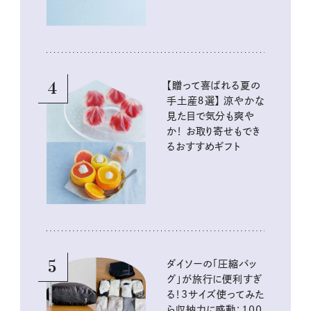
4
【贈って喜ばれる夏の
手土産８選】 涼やかな
見た目で気分も爽や
か！ お取り寄せもでき
るおすすめギフト
5
ダイソーの「圧縮バッ
グ」が旅行に便利すぎ
る！3サイズ使ってみた
ら収納力に感動：100