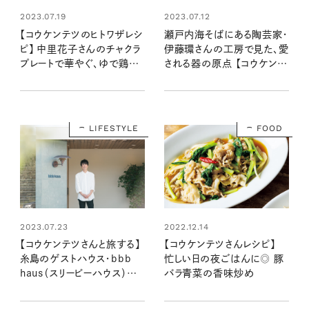
2023.07.19
2023.07.12
【コウケンテツのヒトワザレシ
瀬戸内海そばにある陶芸家・
ピ】 中里花子さんのチャクラ
伊藤環さんの工房で見た、愛
プレートで華やぐ、ゆで鶏の
される器の原点 【コウケンテ
葉っぱ巻き
ツのヒトワザ巡り・番外編】
LIFESTYLE
FOOD
2023.07.23
2022.12.14
【コウケンテツさんと旅する】
【コウケンテツさんレシピ】
糸島のゲストハウス・bbb
忙しい日の夜ごはんに◎ 豚
haus（スリービーハウス）で
バラ青菜の香味炒め
心落ち着ける時間