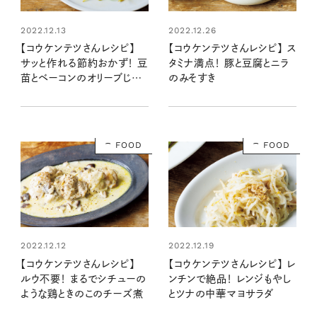
2022.12.13
2022.12.26
【コウケンテツさんレシピ】
【コウケンテツさんレシピ】 ス
サッと作れる節約おかず！ 豆
タミナ満点！ 豚と豆腐とニラ
苗とベーコンのオリーブじょう
のみそすき
ゆ炒め
FOOD
FOOD
2022.12.12
2022.12.19
【コウケンテツさんレシピ】
【コウケンテツさんレシピ】 レ
ルウ不要！ まるでシチューの
ンチンで絶品！ レンジもやし
ような鶏ときのこのチーズ煮
とツナの中華マヨサラダ