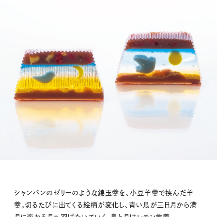
シャンパンのゼリーのような錦玉羹を、小豆羊羹で挟んだ羊
羹。切るたびに出てくる絵柄が変化し、青い鳥が三日月から満
月に変わる月へ羽ばたいていく。鳥と月はレモン羊羹。