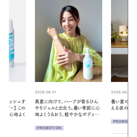
2026.06.01
ブが香るひん
暑い夏のナイトルーティン。私を整
暑い季節に心
える夜の爽やかご褒美ケア
2026.07.21
かなボディケ
【高山都さん
PROMOTION
発・ベーリングの
リーとの重ね