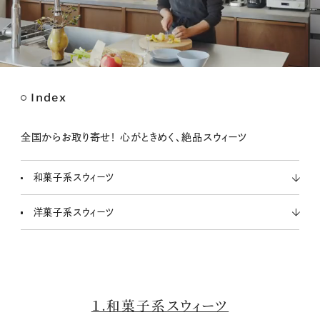
Index
M
u
t
全国からお取り寄せ！ 心がときめく、絶品スウィーツ
e
和菓子系スウィーツ
洋菓子系スウィーツ
１.和菓子系スウィーツ