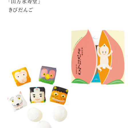
「山方永寿堂」
きびだんご