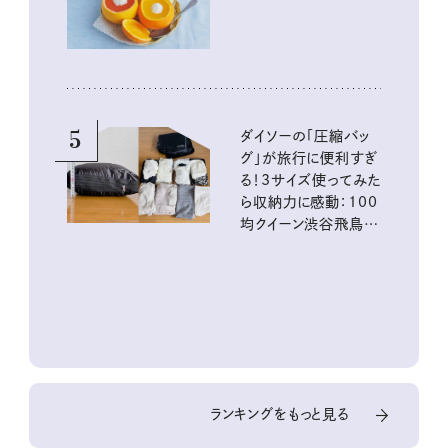
5
ダイソーの「圧縮バッ
グ」が旅行に便利すぎ
る！3サイズ使ってみた
ら収納力に感動：100
均クイーン渋谷飛鳥の
『本当にいいもの』第
10回③
ランキングをもっと見る