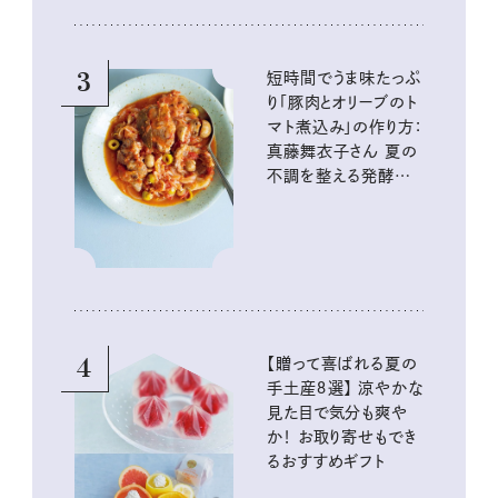
3
短時間でうま味たっぷ
り「豚肉とオリーブのト
マト煮込み」の作り方：
真藤舞衣子さん 夏の
不調を整える発酵レ
シピ
4
【贈って喜ばれる夏の
手土産８選】 涼やかな
見た目で気分も爽や
か！ お取り寄せもでき
るおすすめギフト