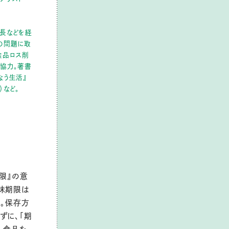
長などを経
の問題に取
食品ロス削
協力。著書
なう生活』
）など。
限』の意
味期限は
安。保存方
ずに、「期