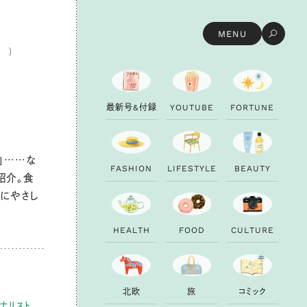
MENU
最
新
号
&
付
録
Y
O
U
T
U
B
E
F
O
R
T
U
N
E
」……な
F
A
S
H
I
O
N
L
I
F
E
S
T
Y
L
E
B
E
A
U
T
Y
紹介。食
にやさし
H
E
A
L
T
H
F
O
O
D
C
U
L
T
U
R
E
は
北
欧
旅
コ
ミ
ッ
ク
ーナリスト