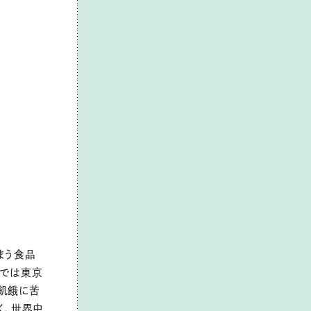
まう食品
本では東京
飢餓に苦
く、世界中