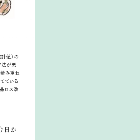
推計値）の
方法が悪
の積み重ね
捨てている
食品ロス改
今日か