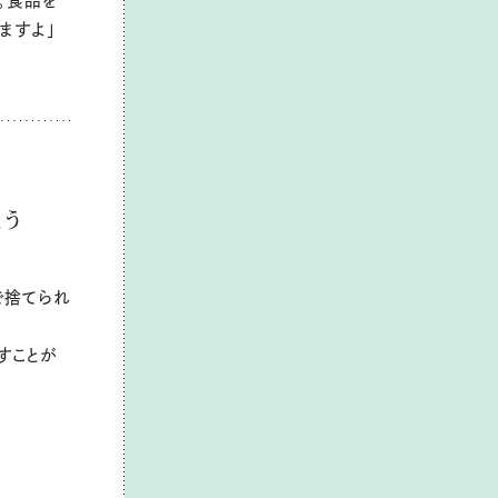
。食品を
ますよ」
ょう
で捨てられ
すことが