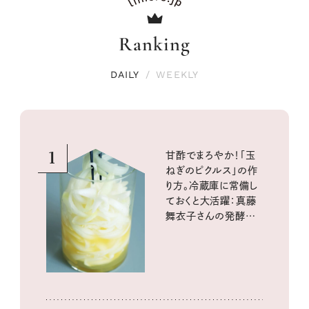
Ranking
DAILY
/
WEEKLY
1
甘酢でまろやか！「玉
ねぎのピクルス」の作
り方。冷蔵庫に常備し
ておくと大活躍：真藤
舞衣子さんの発酵と
酸味の仕込みごはん