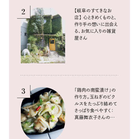
2
【岐阜のすてきなお
店】 心ときめくものと、
作り手の想いに出会え
る、お気に入りの雑貨
屋さん
3
「鶏肉の南蛮漬け」の
作り方。玉ねぎのピク
ルスをたっぷり絡めて
さっぱり食べやすく：
真藤舞衣子さんの発
酵と酸味レシピ