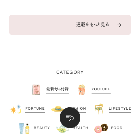
連載をもっと見る
CATEGORY
最新号&付録
YOUTUBE
FORTUNE
FASHION
LIFESTYLE
BEAUTY
HEALTH
FOOD