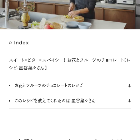
Index
M
u
t
スイート×ビター×スパイシー！ お花とフルーツのチョコレート【レ
e
シピ·星谷菜々さん】
お花とフルーツのチョコレートのレシピ
このレシピを教えてくれたのは 星谷菜々さん