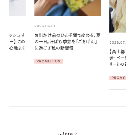
2026.06.01
間で変わる、夏
真夏に向けて
「ごきげん」
やりジェルと
2026.07.21
地よくうるお
【高山都さんが楽しむデンマーク
ア
発・ベーリングの腕時計】 アクセサ
PROMOTIO
リーとの重ねづけも素敵な大人の
夏スタイル３選
PROMOTION