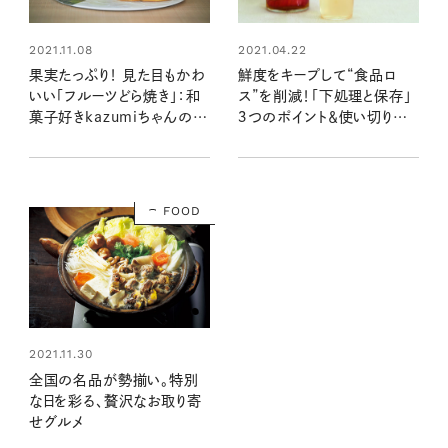
2021.11.08
2021.04.22
果実たっぷり！ 見た目もかわ
鮮度をキープして“食品ロ
いい「フルーツどら焼き」：和
ス”を削減！「下処理と保存」
菓子好きkazumiちゃんのお
３つのポイント＆使い切りレ
すすめ
シピ
FOOD
2021.11.30
全国の名品が勢揃い。特別
な日を彩る、贅沢なお取り寄
せグルメ