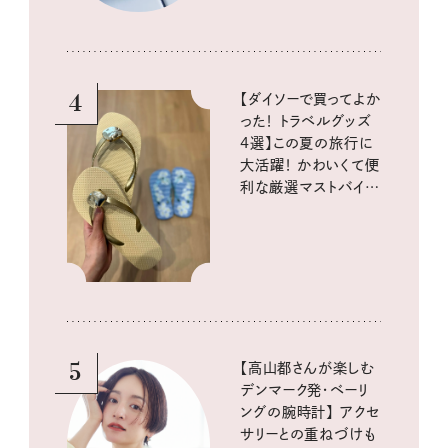
4
【ダイソーで買ってよか
った！ トラベルグッズ
4選】この夏の旅行に
大活躍！ かわいくて便
利な厳選マストバイア
イテム
5
【高山都さんが楽しむ
デンマーク発・ベーリ
ングの腕時計】 アクセ
サリーとの重ねづけも