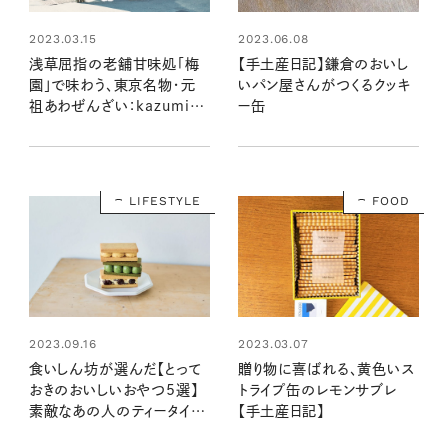
2023.03.15
2023.06.08
浅草屈指の老舗甘味処「梅
【手土産日記】鎌倉のおいし
園」で味わう、東京名物・元
いパン屋さんがつくるクッキ
祖あわぜんざい：kazumiと
ー缶
ワヌ山の和菓子の時間
LIFESTYLE
FOOD
2023.03.07
2023.09.16
贈り物に喜ばれる、黄色いス
食いしん坊が選んだ【とって
トライプ缶のレモンサブレ
おきのおいしいおやつ5選】
【手土産日記】
素敵なあの人のティータイム
のおともはコレ！