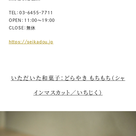
TEL：
03
–
6455
–
7711
OPEN：
11
:
00
～
19
:
00
CLOSE：
無休
https
:
//seikadou
.
jp
いただいた和菓子：どらやき もちもち（シャ
インマスカット／いちじく）