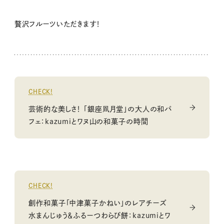
贅沢フルーツいただきます！
CHECK!
芸術的な美しさ！ 「銀座凮月堂」の大人の和パ
フェ：kazumiとワヌ山の和菓子の時間
CHECK!
創作和菓子「中津菓子かねい」のレアチーズ
水まんじゅう＆ふるーつわらび餅：kazumiとワ