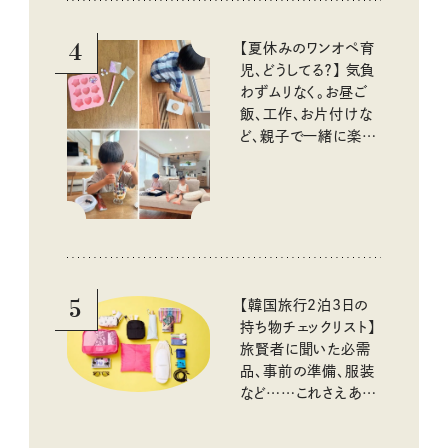
4
【夏休みのワンオペ育
児、どうしてる？】 気負
わずムリなく。お昼ご
飯、工作、お片付けな
ど、親子で一緒に楽し
める工夫
5
【韓国旅行2泊3日の
持ち物チェックリスト】
旅賢者に聞いた必需
品、事前の準備、服装
など……これさえあれ
ば安心！