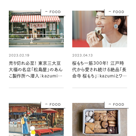
FOOD
FOOD
2023.02.19
2023.04.13
売り切れ必至！ 東京三大豆
桜もち一筋300年！ 江戸時
大福の名店「松島屋」のあん
代から愛され続ける絶品「長
こ製作所へ潜入：kazumiと
命寺 桜もち」：kazumiとワヌ
ワヌ山の和菓子の時間
山の和菓子の時間
FOOD
FOOD