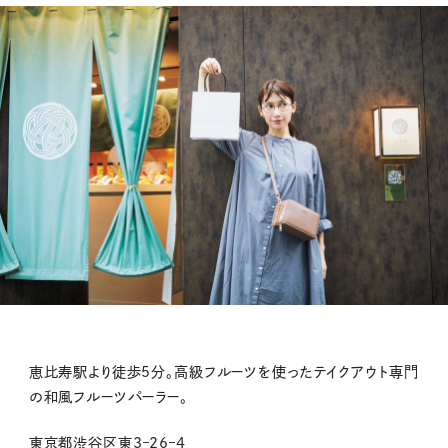
恵比寿駅より徒歩
5
分。高級フルーツを使ったテイクアウト専門
の和風フルーツパーラー。
東京都渋谷区東
3
–
26
–
4