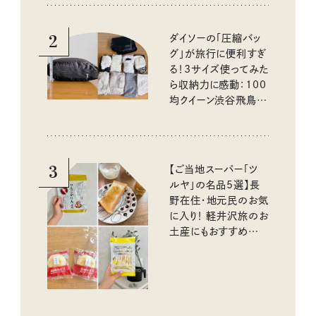
2
ダイソーの「圧縮バッ
グ」が旅行に便利すぎ
る！3サイズ使ってみた
ら収納力に感動：100
均クイーン渋谷飛鳥の
『本当にいいもの』第
10回③
3
【ご当地スーパー「ツ
ルヤ」の名品5選】長
野在住・地元民のお気
に入り！ 軽井沢旅のお
土産にもおすすめのお
いしいもの