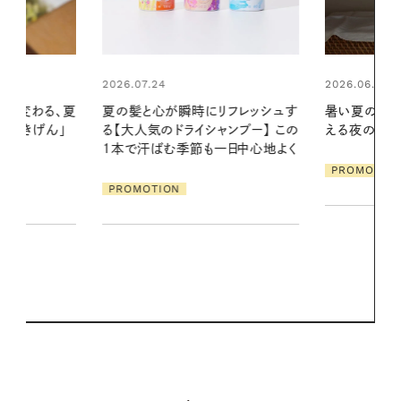
2026.06.01
リフレッシュす
暑い夏のナイトルーティン。私を整
ンプー】 この
える夜の爽やかご褒美ケア
2026.07.21
一日中心地よく
【高山都さん
PROMOTION
発・ベーリングの
リーとの重ね
夏スタイル３
PROMOTIO