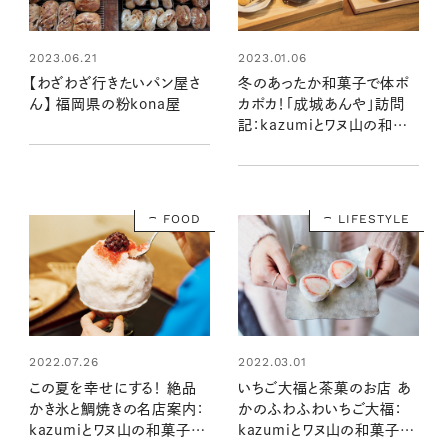
2023.06.21
2023.01.06
【わざわざ行きたいパン屋さ
冬のあったか和菓子で体ポ
ん】 福岡県の粉kona屋
カポカ！「成城あんや」訪問
記：kazumiとワヌ山の和菓
子の時間
FOOD
LIFESTYLE
2022.07.26
2022.03.01
この夏を幸せにする！ 絶品
いちご大福と茶菓のお店 あ
かき氷と鯛焼きの名店案内：
かのふわふわいちご大福：
kazumiとワヌ山の和菓子の
kazumiとワヌ山の和菓子の