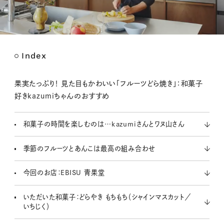
Index
M
u
t
果実たっぷり！ 見た目もかわいい「フルーツどら焼き」：和菓子
e
好きkazumiちゃんのおすすめ
和菓子の時間を楽しむのは…kazumiさんとワヌ山さん
季節のフルーツとあんこは最高の組み合わせ
今回のお店：EBISU 青果堂
いただいた和菓子：どらやき もちもち（シャインマスカット／
いちじく）