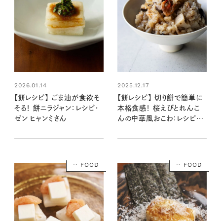
2026.01.14
2025.12.17
【餅レシピ】 ごま油が食欲そ
【餅レシピ】 切り餅で簡単に
そる！ 餅ニラジャン：レシピ・
本格食感！ 桜えびとれんこ
ゼン ヒャンミさん
んの中華風おこわ：レシピ・
中本千尋さん
FOOD
FOOD