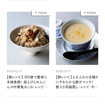
FOOD
FOOD
2025.12.17
2025.12.17
【餅レシピ】 切り餅で簡単に
【餅レシピ】ふるふるの舌触り
本格食感！ 桜えびとれんこ
にやわらかな餅がマッチ！
んの中華風おこわ：レシピ・
餅入り茶碗蒸し：レシピ・中本
中本千尋さん
千尋さん