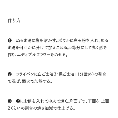
作り方
❶ ぬるま湯に塩を溶かす。ボウルに白玉粉を入れ、ぬる
ま湯を何回かに分けて加えこねる。5等分にして丸く形を
作り、エディブルフラワーをのせる。
❷ フライパンに白ごま油3：黒ごま油1（分量外）の割合
で混ぜ、弱火で加熱する。
❸ ❷にお餅を入れて中火で焼く。片面ずつ、下面8：上面
2くらいの割合の焼き加減で仕上げる。