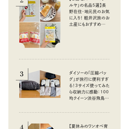
ルヤ」の名品5選】長
野在住・地元民のお気
に入り！ 軽井沢旅のお
土産にもおすすめのお
いしいもの
3
ダイソーの「圧縮バッ
グ」が旅行に便利すぎ
る！3サイズ使ってみた
ら収納力に感動：100
均クイーン渋谷飛鳥の
『本当にいいもの』第
10回③
4
【夏休みのワンオペ育