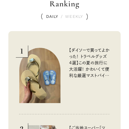
Ranking
DAILY
/
WEEKLY
1
【ダイソーで買ってよか
った！ トラベルグッズ
4選】この夏の旅行に
大活躍！ かわいくて便
利な厳選マストバイア
イテム
2
【ご当地スーパー「ツ