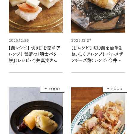
2025.12.26
2025.12.27
【餅レシピ】 切り餅を簡単ア
【餅レシピ】 切り餅を簡単＆
レンジ！ 禁断の「明太バター
おいしくアレンジ！ パルメザ
餅」：レシピ・今井真実さん
ンチーズ餅：レシピ・今井真
実さん
FOOD
FOOD