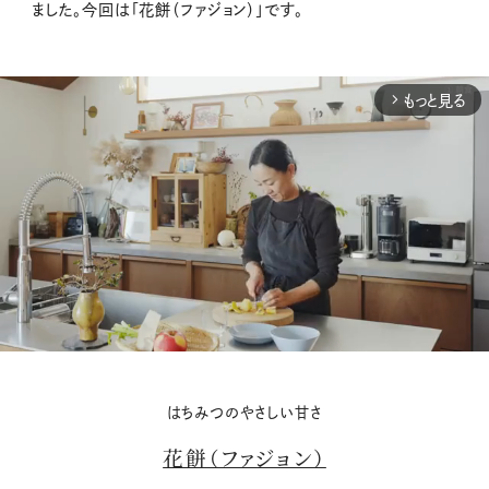
ました。今回は「花餅（ファジョン）」です。
もっと見る
arrow_forward_ios
M
はちみつのやさしい甘さ
u
花餅（ファジョン）
t
e