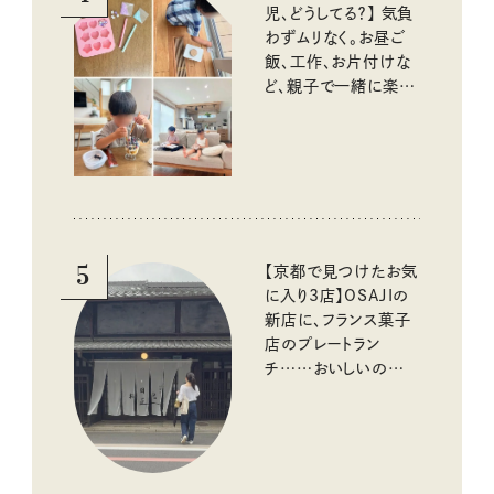
児、どうしてる？】 気負
わずムリなく。お昼ご
飯、工作、お片付けな
ど、親子で一緒に楽し
める工夫
5
【京都で見つけたお気
に入り3店】OSAJIの
新店に、フランス菓子
店のプレートラン
チ……おいしいのんび
り街歩き。