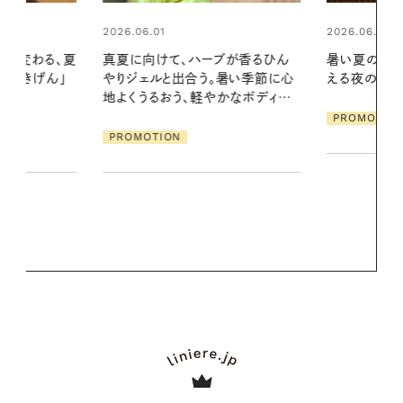
2026.06.01
2026.07.24
ブが香るひん
暑い夏のナイトルーティン。私を整
夏の髪と心が
暑い季節に心
える夜の爽やかご褒美ケア
る【大人気の
かなボディケ
1本で汗ばむ
PROMOTION
PROMOTIO