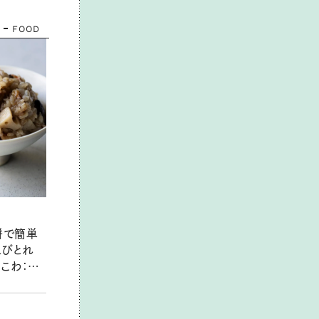
FOOD
餅で簡単
えびとれ
こわ：レ
ん