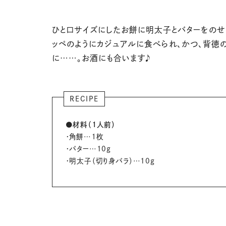
ひと口サイズにしたお餅に明太子とバターをのせ
ッペのようにカジュアルに食べられ、かつ、背徳
に……。お酒にも合います♪
RECIPE
●材料（１人前）
・角餅…
１
枚
・バター…10g
・明太子（切り身バラ）…
10g