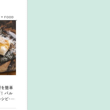
FOOD
餅を簡単
！ パル
レシピ・今