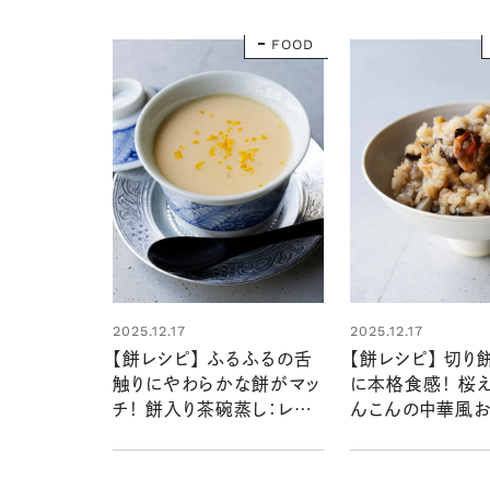
FOOD
2025.12.17
2025.12.17
【餅レシピ】 ふるふるの舌
【餅レシピ】 切り
触りにやわらかな餅がマッ
に本格食感！ 桜
チ！ 餅入り茶碗蒸し：レシ
んこんの中華風お
ピ・中本千尋さん
シピ・中本千尋さ