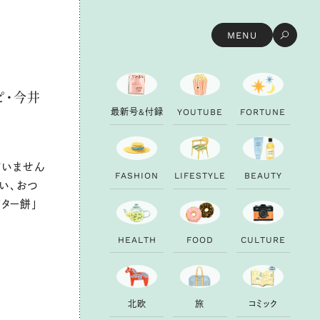
MENU
ピ・今井
最
新
号
&
付
録
Y
O
U
T
U
B
E
F
O
R
T
U
N
E
ていません
F
A
S
H
I
O
N
L
I
F
E
S
T
Y
L
E
B
E
A
U
T
Y
い、おつ
ター餅
」
H
E
A
L
T
H
F
O
O
D
C
U
L
T
U
R
E
北
欧
旅
コ
ミ
ッ
ク