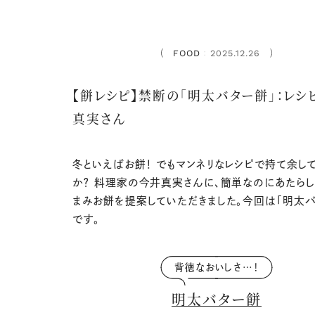
FOOD
2025.12.26
：
【餅レシピ】禁断の「明太バター餅」：レシ
真実さん
冬といえばお餅！ でもマンネリなレシピで持て余し
か？ 料理家の今井真実さんに、簡単なのにあたらし
まみお餅を提案していただきました。今回は「
明太バ
です。
背徳なおいしさ…！
明太バター餅