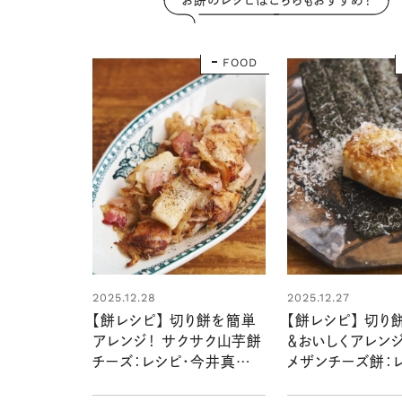
お餅のレシピはこちらもおすすめ！
FOOD
2025.12.28
2025.12.27
【餅レシピ】 切り餅を簡単
【餅レシピ】 切り
アレンジ！ サクサク山芋餅
＆おいしくアレンジ
チーズ：レシピ・今井真実さ
メザンチーズ餅：
ん
井真実さん