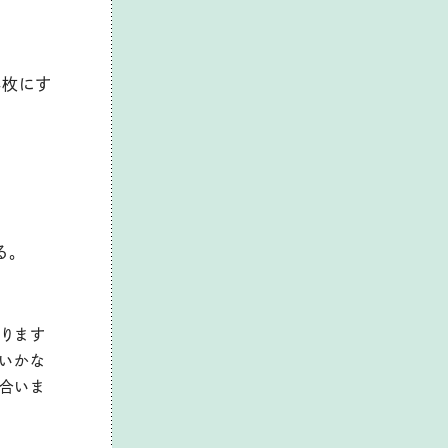
4枚にす
る。
ります
いかな
も合いま