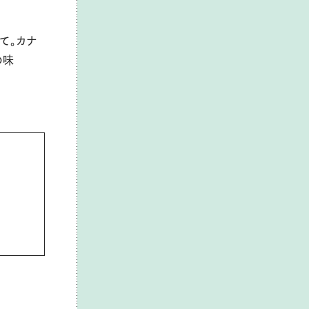
て。カナ
の味