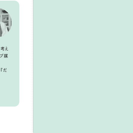
の考え
ェブ媒
、『だ