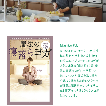
M
u
t
Marikoさん
e
B-lifeインストラクター。自律神
経の整えや冷えなど女性特有
の悩みにアプローチしたヨガが
人気。近著の『寝る前10分 魔
法の寝落ちヨガ』(小学館)で
は、ストレスや疲労を取り除き
心地よく眠れるためのノウハウ
が満載。寝転がってできてその
まま寝落ちできるリラックスヨガ
となっている。