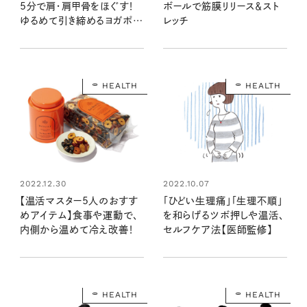
ボールで筋膜リリース＆スト
5分で肩・肩甲骨をほぐす！
レッチ
ゆるめて引き締めるヨガポー
ズ
HEALTH
HEALTH
2022.12.30
2022.10.07
【温活マスター5人のおすす
「ひどい生理痛」「生理不順」
めアイテム】食事や運動で、
を和らげるツボ押しや温活、
内側から温めて冷え改善！
セルフケア法【医師監修】
HEALTH
HEALTH