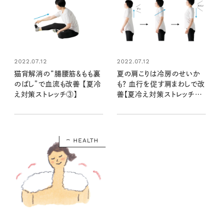
2022.07.12
2022.07.12
猫背解消の“腸腰筋＆もも裏
夏の肩こりは冷房のせいか
のばし”で血流も改善 【夏冷
も？ 血行を促す肩まわしで改
え対策ストレッチ③】
善【夏冷え対策ストレッチ
②】
HEALTH