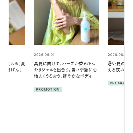
2026.06.01
2026.07.24
ブが香るひん
暑い夏のナイトルーティン。私を整
夏の髪と心が
暑い季節に心
える夜の爽やかご褒美ケア
る【大人気の
かなボディケ
1本で汗ばむ
PROMOTION
PROMOTIO