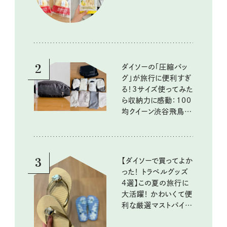
2
ダイソーの「圧縮バッ
グ」が旅行に便利すぎ
る！3サイズ使ってみた
ら収納力に感動：100
均クイーン渋谷飛鳥の
『本当にいいもの』第
10回③
3
【ダイソーで買ってよか
った！ トラベルグッズ
4選】この夏の旅行に
大活躍！ かわいくて便
利な厳選マストバイア
イテム