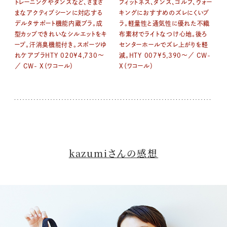
トレーニングやダンスなど、さまざ
フィットネス、ダンス、ゴルフ、ウォー
まなアクティブシーンに対応する
キングにおすすめのズレにくいブ
デルタサポート機能内蔵ブラ。成
ラ。軽量性と通気性に優れた不織
型カップできれいなシルエットをキ
布素材でライトなつけ心地。後ろ
ープ。汗消臭機能付き。スポーツゆ
センターホールでズレ上がりを軽
れケアブラHTY 020¥4,730～
減。HTY 007¥5,390～／ CW-
／ CW- X（ワコール）
X（ワコール）
kazumiさんの感想