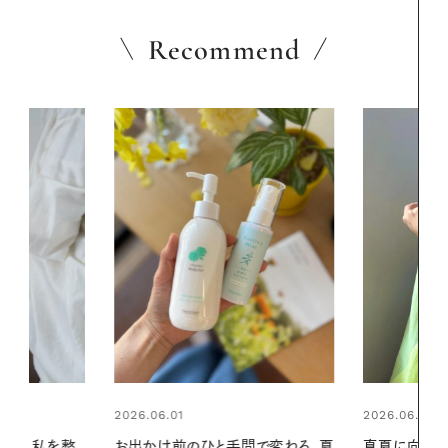
Recommend
2026.06.01
2026.07.24
間で変わる、夏
真夏に向けて、ハーブが香るひん
夏の髪と心が