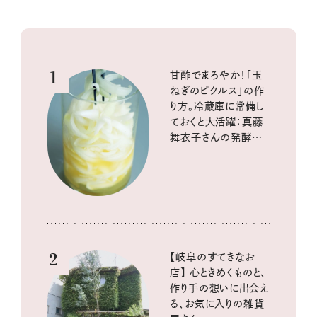
1
甘酢でまろやか！「玉
ねぎのピクルス」の作
り方。冷蔵庫に常備し
ておくと大活躍：真藤
舞衣子さんの発酵と
酸味の仕込みごはん
2
【岐阜のすてきなお
店】 心ときめくものと、
作り手の想いに出会え
る、お気に入りの雑貨