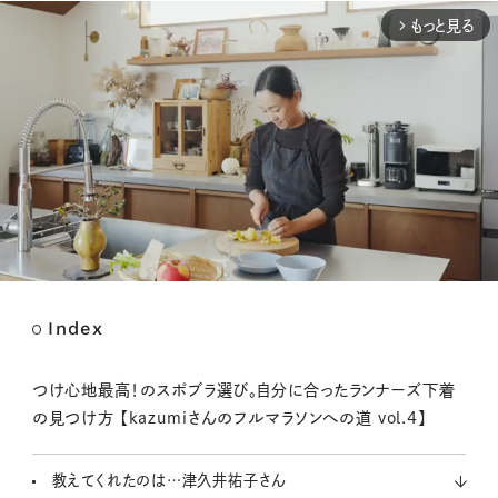
もっと見る
arrow_forward_ios
Index
M
u
t
つけ心地最高！のスポブラ選び。自分に合ったランナーズ下着
e
の見つけ方 【kazumiさんのフルマラソンへの道 vol.4】
教えてくれたのは…津久井祐子さん