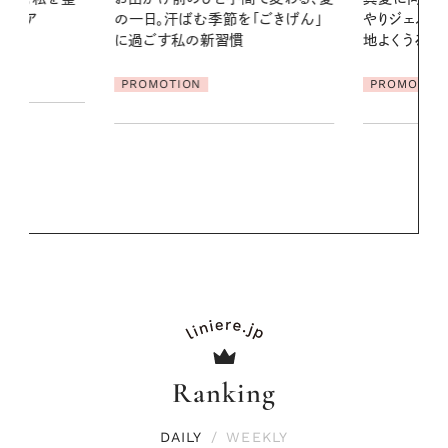
「ごきげん」
やりジェルと出合う。暑い季節に心
る【大人気の
地よくうるおう、軽やかなボディケ
1本で汗ばむ
ア
PROMOTION
PROMOTIO
Ranking
DAILY
/
WEEKLY