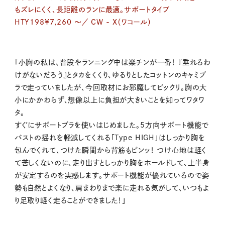
もズレにくく、長距離のランに最適。サポートタイプ
HTY198¥7,260 ～／ CW - X（ワコール）
「小胸の私は、普段やランニング中は楽チンが一番！ 『垂れるわ
けがないだろう』とタカをくくり、ゆるりとしたコットンのキャミブ
ラで走っていましたが、今回取材にお邪魔してビックリ。胸の大
小にかかわらず、想像以上に負担が大きいことを知ってワタワ
タ。
すぐにサポートブラを使いはじめました。5方向サポート機能で
バストの揺れを軽減してくれる「Type HIGH」はしっかり胸を
包んでくれて、つけた瞬間から背筋もピンッ！ つけ心地は軽く
て苦しくないのに、走り出すとしっかり胸をホールドして、上半身
が安定するのを実感します。サポート機能が優れているので姿
勢も自然とよくなり、肩まわりまで楽に走れる気がして、いつもよ
り足取り軽く走ることができました！」