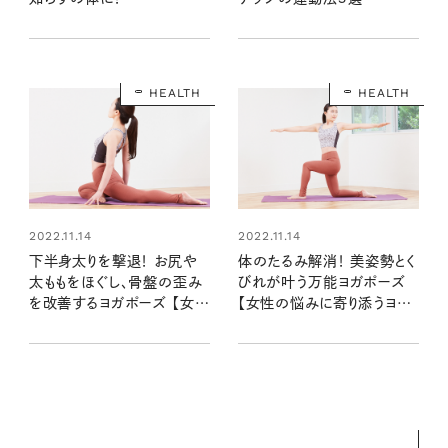
HEALTH
HEALTH
2022.11.14
2022.11.14
下半身太りを撃退！ お尻や
体のたるみ解消！ 美姿勢とく
太ももをほぐし、骨盤の歪み
びれが叶う万能ヨガポーズ
を改善するヨガポーズ 【女性
【女性の悩みに寄り添うヨガ
の悩みに寄り添うヨガ④】
③】