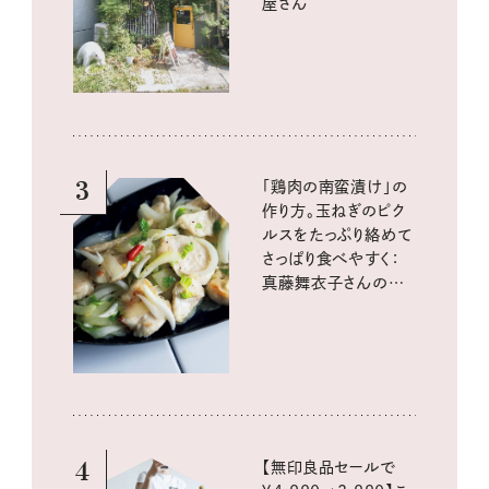
屋さん
3
「鶏肉の南蛮漬け」の
作り方。玉ねぎのピク
ルスをたっぷり絡めて
さっぱり食べやすく：
真藤舞衣子さんの発
酵と酸味レシピ
4
【無印良品セールで