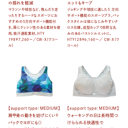
の揺れを軽減
エットもキープ
マラソンや球技など、飛んだり走
ジョギングや球技に適した5 方向
ったりするハードなスポーツにお
サポート機能のスポーツブラ。バッ
すすめの５方向サポート機能付
クスタイルは体になじみやすいク
き。肩にクッシン性のある素材を使
ロス仕様。成型カップで自然な丸
用。吸汗速乾素材。HTY
みのあるバストシルエットに。
198￥7,260～／CW-X（ワコー
HTY128¥6,160～／ CW-X（ワ
ル）
コール）
【support type：MEDIUM】
【support type：MEDIUM】
肩甲骨の動きを妨げにくいY
ウォーキングの日は長時間つ
バックでヨガにも◎
けらられる快適性で