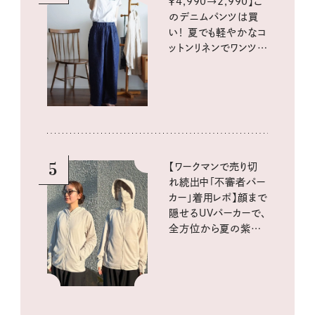
￥4,990→2,990】こ
のデニムパンツは買
い！ 夏でも軽やかなコ
ットンリネンでワンツー
コーデに大活躍！
5
【ワークマンで売り切
れ続出中「不審者パー
カー」着用レポ】顔まで
隠せるUVパーカーで、
全方位から夏の紫外
線をブロック