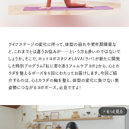
ライフステージの変化に伴って、体型の崩れや更年期障害な
ど、これまでとは違うお悩みが……という方も多いのではないで
しょうか。そこで、ホットヨガスタジオLAVA（ラバ）が新たに開発
した特別プログラム『私に寄り添うフェムケアヨガ』から、心とカ
ラダを整えるポーズを６回にわたってお届けします。今回ご紹
介するのは、心とカラダの軸を整え、体型の変化に負けない美
姿勢につながるヨガポーズ。必見ですよ！
もっと見る
arrow_forward_ios