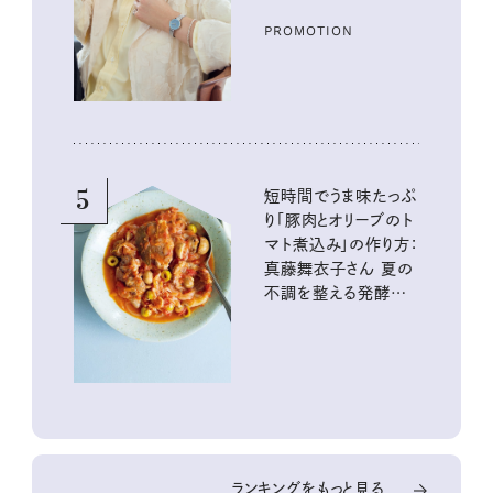
PROMOTION
5
短時間でうま味たっぷ
り「豚肉とオリーブのト
マト煮込み」の作り方：
真藤舞衣子さん 夏の
不調を整える発酵レ
シピ
ランキングをもっと見る