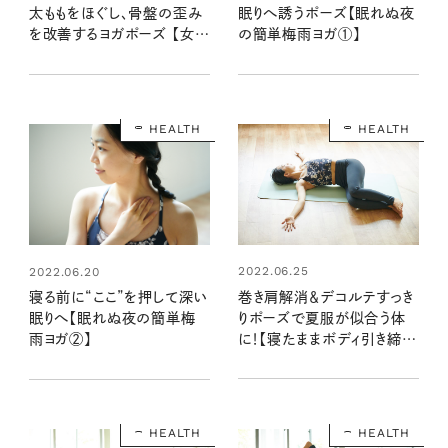
太ももをほぐし、骨盤の歪み
眠りへ誘うポーズ【眠れぬ夜
を改善するヨガポーズ 【女性
の簡単梅雨ヨガ①】
の悩みに寄り添うヨガ④】
HEALTH
HEALTH
2022.06.25
2022.06.20
巻き肩解消＆デコルテすっき
寝る前に“ここ”を押して深い
りポーズで夏服が似合う体
眠りへ【眠れぬ夜の簡単梅
に！【寝たままボディ引き締め
雨ヨガ②】
ヨガ①】
HEALTH
HEALTH