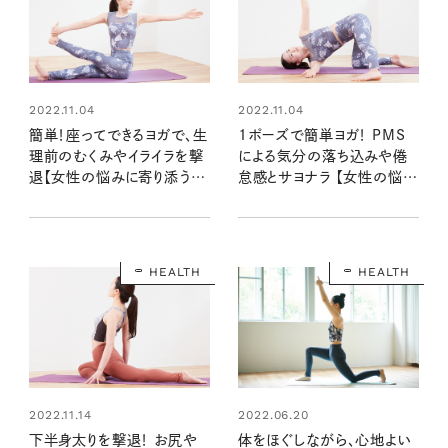
2022.11.04
2022.11.04
簡単！座ってできるヨガで、生
1ポーズで簡単ヨガ！ PMS
理前のむくみやイライラを撃
による気分の落ち込みや倦
退【女性の悩みに寄り添うヨ
怠感とサヨナラ 【女性の悩み
ガ①】
に寄り添うヨガ②】
HEALTH
HEALTH
2022.11.14
2022.06.20
下半身太りを撃退！ お尻や
体をほぐしながら、心地よい