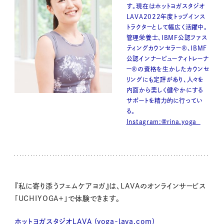
す。現在はホットヨガスタジオ
LAVA2022年度トップインス
トラクターとして幅広く活躍中。
管理栄養士、IBMF公認ファス
ティングカウンセラー®、IBMF
公認インナービューティトレーナ
ー®の資格を生かしたカウンセ
リングにも定評があり、人々を
内面から美しく健やかにする
サポートを精力的に行ってい
る。
Instagram:＠rina.yoga_
『私に寄り添うフェムケアヨガ』は、
LAVA
のオンラインサービス
「
UCHIYOGA
＋」で体験できます。
ホットヨガスタジオ
LAVA
(
yoga-lava.com
)