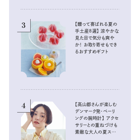
3
【贈って喜ばれる夏の
手土産８選】 涼やかな
見た目で気分も爽や
か！ お取り寄せもでき
るおすすめギフト
4
【高山都さんが楽しむ
デンマーク発・ベーリ
ングの腕時計】 アクセ
サリーとの重ねづけも
素敵な大人の夏スタイ
ル３選