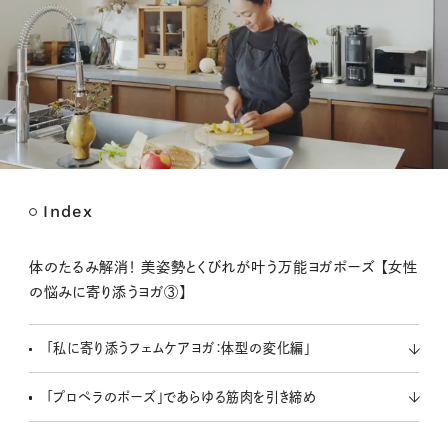
Index
M
u
t
体のたるみ解消！ 美姿勢とくびれが叶う万能ヨガポーズ 【女性
e
の悩みに寄り添うヨガ③】
「私に寄り添うフェムケアヨガ：体型の変化編」
「プロペラのポーズ」であらゆる筋肉を引き締め