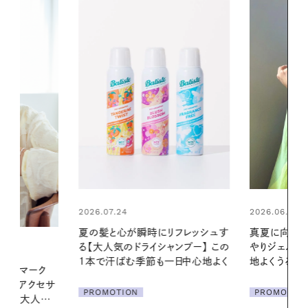
2026.06.01
2026.06.01
リフレッシュす
真夏に向けて、ハーブが香るひん
お出かけ前の
ンプー】 この
やりジェルと出合う。暑い季節に心
の一日。汗ば
一日中心地よく
地よくうるおう、軽やかなボディケ
に過ごす私
ア
PROMOTION
PROMOTIO