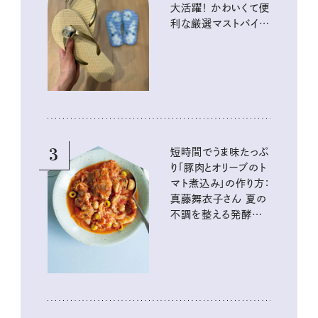
大活躍！ かわいくて便
利な厳選マストバイア
イテム
3
短時間でうま味たっぷ
り「豚肉とオリーブのト
マト煮込み」の作り方：
真藤舞衣子さん 夏の
不調を整える発酵レ
シピ