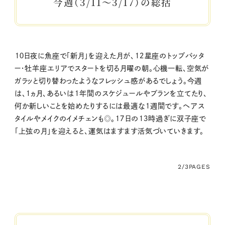
今週（3/11～3/17）の総括
１０日夜に魚座で「新月」を迎えた月が、１２星座のトップバッタ
ー・牡羊座エリアでスタートを切る月曜の朝。心機一転、空気が
ガラッと切り替わったようなフレッシュ感があるでしょう。今週
は、１ヵ月、あるいは１年間のスケジュールやプランを立てたり、
何か新しいことを始めたりするには最適な１週間です。ヘアス
タイルやメイクのイメチェンも◎。１７日の１３時過ぎに双子座で
「上弦の月」を迎えると、運気はますます活気づいていきます。
2/3
PAGES