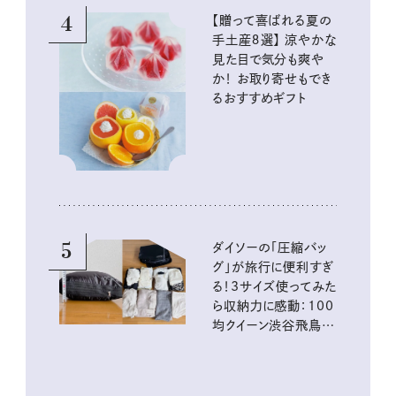
4
【贈って喜ばれる夏の
手土産８選】 涼やかな
見た目で気分も爽や
か！ お取り寄せもでき
るおすすめギフト
5
ダイソーの「圧縮バッ
グ」が旅行に便利すぎ
る！3サイズ使ってみた
ら収納力に感動：100
均クイーン渋谷飛鳥の
『本当にいいもの』第
10回③