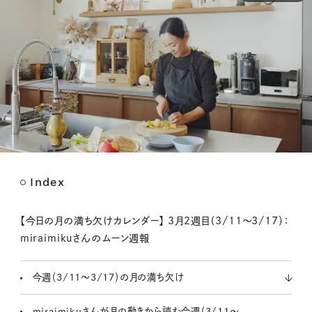
Index
M
u
t
【今日の月の満ち欠けカレンダー】 3月2週目（3/11～3/17）：
e
miraimikuさんのムーン週報
今週（3/11～3/17）の月の満ち欠け
miraimikuさんが月の動きから読む今週（3/11～