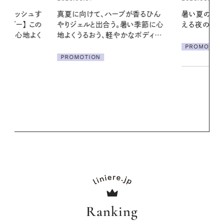
ブが香るひん
暑い夏のナイトルーティン。私を整
暑い季節に心
える夜の爽やかご褒美ケア
2026.07.21
かなボディケ
【高山都さん
PROMOTION
発・ベーリングの
リーとの重ね
夏スタイル３
PROMOTIO
Ranking