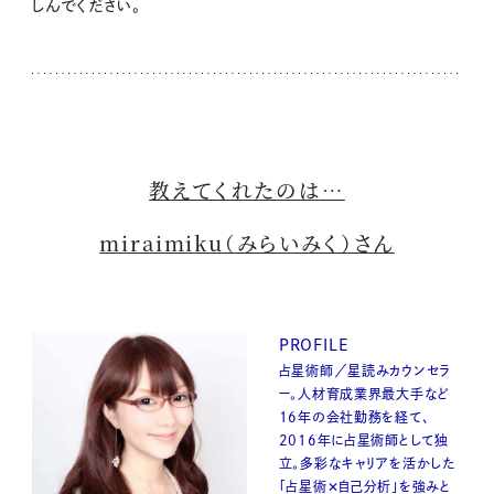
しんでください。
教えてくれたのは…
miraimiku（みらいみく）さん
PROFILE
占星術師／星読みカウンセラ
ー。⼈材育成業界最⼤⼿など
16年の会社勤務を経て、
2016年に占星術師として独
⽴。多彩なキャリアを活かした
「占星術✕⾃⼰分析」を強みと