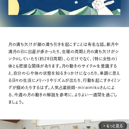
月の満ち欠けが潮の満ち引きを起こすことは有名な話。新月や
満月の日に出産が多かったり、生理の周期と月の満ち欠けがシ
ンクロしていたり（約28日周期）、心だけでなく、（特に女性の）
体とも密接な関係があります。月の動きのサイクルを意識する
と、自分の心や体の状態を知るきっかけになったり、単調に思え
る日々の生活にメリハリやリズムが出たり、行動を起こすタイミン
グが掴めたりするはず。人気占星術師・miraimikuさんによ
る、今週の月の動きの解説を参考に、よりよい一週間を過ごし
ましょう。
もっと見る
arrow_forward_ios