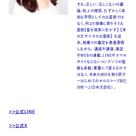
する。正しい・正しくないの議
論、机上の理屈、むずかしく高
尚な学問としての占星術では
なく、何より現場に寄りそう占
星術【星を現実に生かす】 【身
の丈サイズの占星術】 を追
求。現場での鑑定を最重要視
しながら、 講座や講演、雑誌
やWEBの連載、LINEやスマホ
サイトなど占いコンテンツの監
修も多数。著書に 『変えるので
はなく、本来の自分を取り戻す
～はじめてのホロスコープ自己
分析～』（⽇本⽂芸社）。
＞＞公式LINE
＞＞公式X