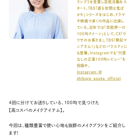
ランプリを受賞し芸能活動をス
タート。TBS「渡る世間は鬼ば
かり」シリーズをはじめ、ドラマ
や映画で多くの作品に出演し
ている。近年では「芸能界一の
100均クイーン」として、CX「ウ
ワサのお客さま」、TBS「熱狂マ
ニアさん！」などのバラエティに
も登場。Instagramでも“忖度
なしの正直100均レビュー”を
投稿中。
Instagram：＠
shibuya_asuka_official
4回に分けてお送りしている、100均で見つけた
【高コスパのメイクアイテム】。
今回は、種類豊富で使い心地も抜群のメイクブラシをご紹介し
ます！