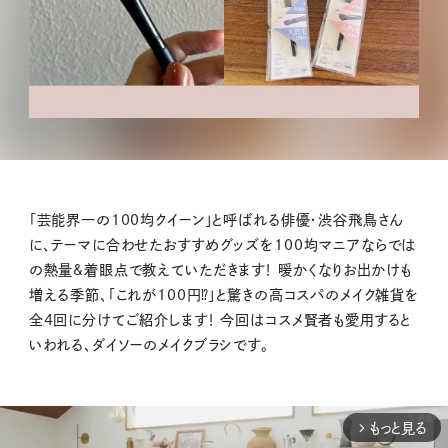
「芸能界一の100均クイーン」と呼ばれる俳優・渋谷飛鳥さん
に、テーマに合わせたおすすめグッズを100均マニアならでは
の熱量&着眼点で教えていただきます！ 暖かくなりお出かけも
増える季節、「これが100円⁉」と驚きの高コスパのメイク雑貨を
全4回に分けてご紹介します！ 今回はコスメ賢者も愛用すると
いわれる、ダイソーのメイクブラシです。
もっと見る
arrow_forward_ios