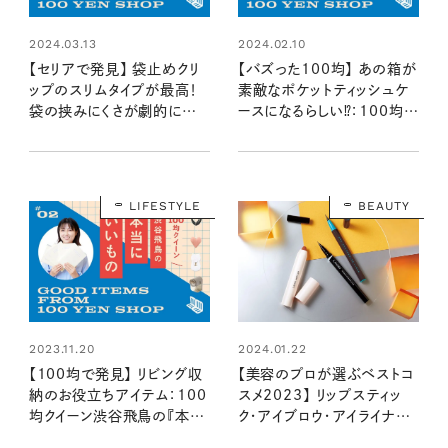
2024.03.13
2024.02.10
【セリアで発見】 袋止めクリ
【バズった100均】 あの箱が
ップのスリムタイプが最高！
素敵なポケットティッシュケ
袋の挟みにくさが劇的に改
ースになるらしい⁉：100均ク
善！：100均クイーン渋谷飛
イーン渋谷飛鳥の『本当にい
鳥の『本当にいいもの』第5
いもの』第4回④
回④
LIFESTYLE
BEAUTY
2023.11.20
2024.01.22
【100均で発見】 リビング収
【美容のプロが選ぶベストコ
納のお役立ちアイテム：100
スメ2023】 リップスティッ
均クイーン渋谷飛鳥の『本当
ク・アイブロウ・アイライナー
にいいもの』第2回
の推薦アイテムBEST3を発