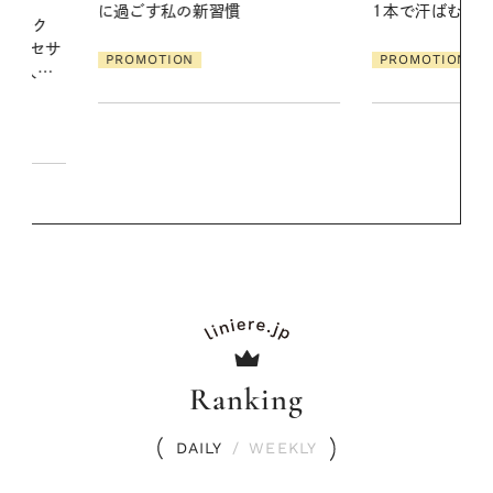
1本で汗ばむ季節も一日中心地よく
地よくうるお
ア
PROMOTION
PROMOTIO
Ranking
DAILY
/
WEEKLY