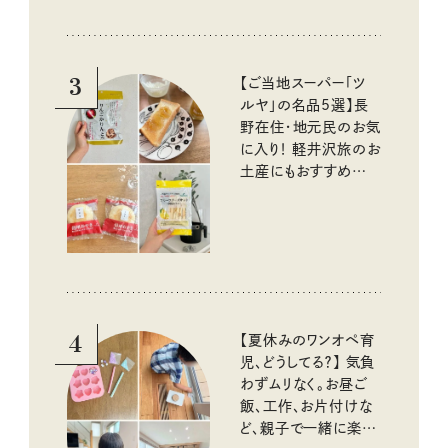
『本当にいいもの』第
10回③
3
【ご当地スーパー「ツ
ルヤ」の名品5選】長
野在住・地元民のお気
に入り！ 軽井沢旅のお
土産にもおすすめのお
いしいもの
4
【夏休みのワンオペ育
児、どうしてる？】 気負
わずムリなく。お昼ご
飯、工作、お片付けな
ど、親子で一緒に楽し