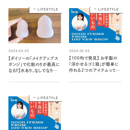
LIFESTYLE
LIFESTYLE
2024.02.03
2024.03.20
【100均で発見】 お手製の
【ダイソーの「メイクアップス
「浮かせるゴミ箱」が簡単に
ポンジ」で化粧のりが最高に
作れる2つのアイテムって？：
なる⁉】水あり、なしでなりた
100均クイーン渋谷飛鳥の
い質感の肌に：100均クイー
『本当にいいもの』第4回③
ン渋谷飛鳥の『本当にいいも
の』第6回①
LIFESTYLE