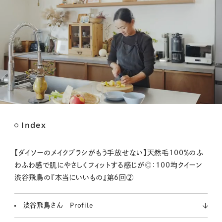
Index
M
u
t
【ダイソーのメイクブラシがもう手放せない】天然毛100％のふ
e
わふわ感で肌にやさしくフィットする感じが◎：100均クイーン
渋谷飛鳥の『本当にいいもの』第6回②
渋谷飛鳥さん Profile