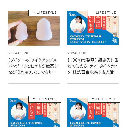
LIFESTYLE
LIFESTYLE
2024.03.06
2024.03.20
【100均で発見】 超優秀！ 重
【ダイソーの「メイクアップス
ねて使える「ティータイムラッ
ポンジ」で化粧のりが最高に
ク」は洗面台収納にも大活
なる⁉】水あり、なしでなりた
躍：100均クイーン渋谷飛鳥
い質感の肌に：100均クイー
の『本当にいいもの』第5回
ン渋谷飛鳥の『本当にいいも
③
の』第6回①
LIFESTYLE
LIFESTYLE