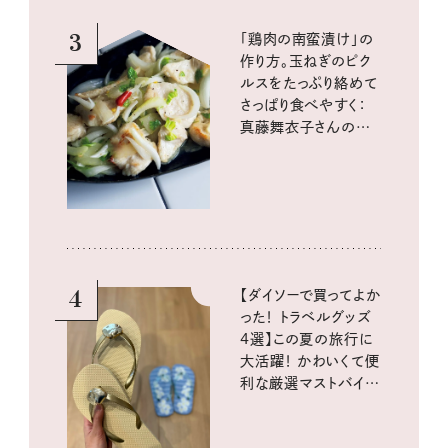
3
「鶏肉の南蛮漬け」の
作り方。玉ねぎのピク
ルスをたっぷり絡めて
さっぱり食べやすく：
真藤舞衣子さんの発
酵と酸味レシピ
4
【ダイソーで買ってよか
った！ トラベルグッズ
4選】この夏の旅行に
大活躍！ かわいくて便
利な厳選マストバイア
イテム