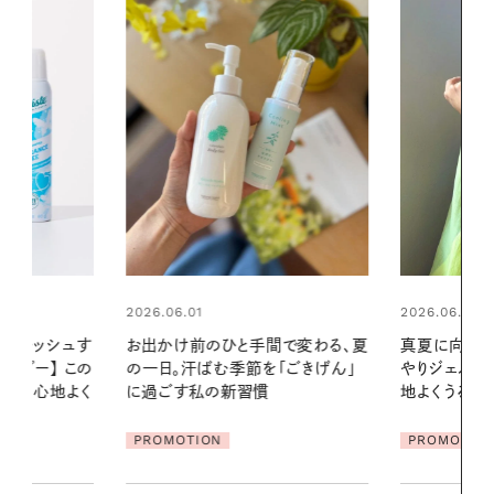
2026.06.01
2026.06.01
間で変わる、夏
真夏に向けて、ハーブが香るひん
暑い夏のナイ
「ごきげん」
やりジェルと出合う。暑い季節に心
える夜の爽
地よくうるおう、軽やかなボディケ
ア
PROMOTIO
PROMOTION