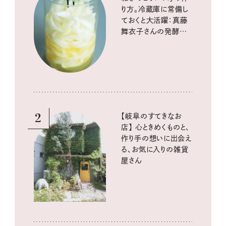
り方。冷蔵庫に常備し
ておくと大活躍：真藤
舞衣子さんの発酵と
酸味の仕込みごはん
2
【岐阜のすてきなお
店】 心ときめくものと、
作り手の想いに出会え
る、お気に入りの雑貨
屋さん