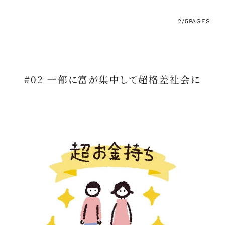
2/5
PAGES
#02 一部に富が集中して超格差社会に