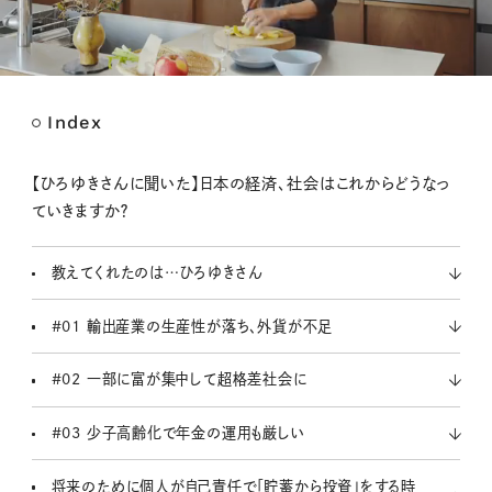
Index
M
u
t
【ひろゆきさんに聞いた】日本の経済、社会はこれからどうなっ
e
ていきますか？
教えてくれたのは…ひろゆきさん
#01 輸出産業の生産性が落ち、外貨が不足
#02 一部に富が集中して超格差社会に
#03 少子高齢化で年金の運用も厳しい
将来のために個人が自己責任で「貯蓄から投資」をする時