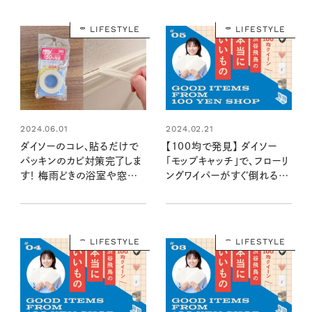
LIFESTYLE
LIFESTYLE
2024.02.21
2024.06.01
【100均で発見】 ダイソー
ダイソーのコレ、貼るだけで
「モップキャッチ」で、フローリ
パッキンのカビ対策完了しま
ングワイパーがすぐ倒れる問
す！ 梅雨どきの浴室や窓の
題を解決！：100均クイーン
防カビに使える！：100均クイ
渋谷飛鳥の『本当にいいも
ーン渋谷飛鳥の『本当にいい
の』第5回①
もの』第8回①
LIFESTYLE
LIFESTYLE