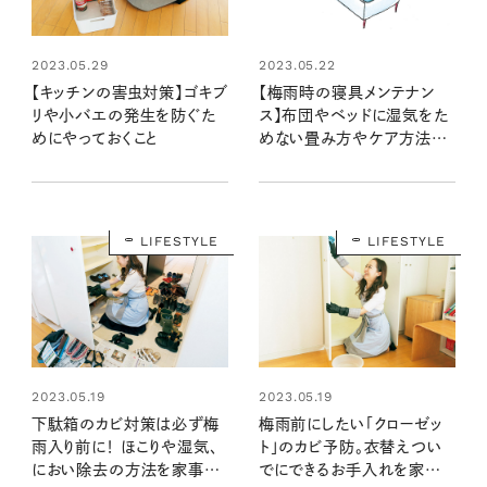
2023.05.29
2023.05.22
【キッチンの害虫対策】ゴキブ
【梅雨時の寝具メンテナン
リや小バエの発生を防ぐた
ス】布団やベッドに湿気をた
めにやっておくこと
めない畳み方やケア方法
は？
LIFESTYLE
LIFESTYLE
2023.05.19
2023.05.19
下駄箱のカビ対策は必ず梅
梅雨前にしたい「クローゼッ
雨入り前に！ ほこりや湿気、
ト」のカビ予防。衣替えつい
におい除去の方法を家事プ
でにできるお手入れを家事