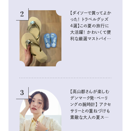
2
【ダイソーで買ってよか
った！ トラベルグッズ
4選】この夏の旅行に
大活躍！ かわいくて便
利な厳選マストバイア
イテム
3
【高山都さんが楽しむ
デンマーク発・ベーリ
ングの腕時計】 アクセ
サリーとの重ねづけも
素敵な大人の夏スタイ
ル３選