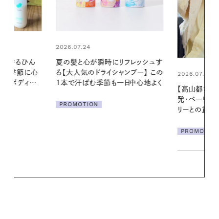
2026.06.01
リフレッシュす
暑い夏のナイ
ンプー】 この
える夜の爽
2026.07.21
一日中心地よく
【高山都さんが楽しむデンマーク
PROMOTIO
発・ベーリングの腕時計】 アクセサ
リーとの重ねづけも素敵な大人の
夏スタイル３選
PROMOTION