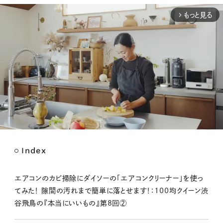
もっと見る
arrow_forward_ios
Index
M
u
t
エアコンのカビ掃除にダイソーの「エアコンクリーナー」を使っ
e
てみた！ 隙間の汚れまで簡単に落とせます！：100均クイーン渋
谷飛鳥の『本当にいいもの』第8回②