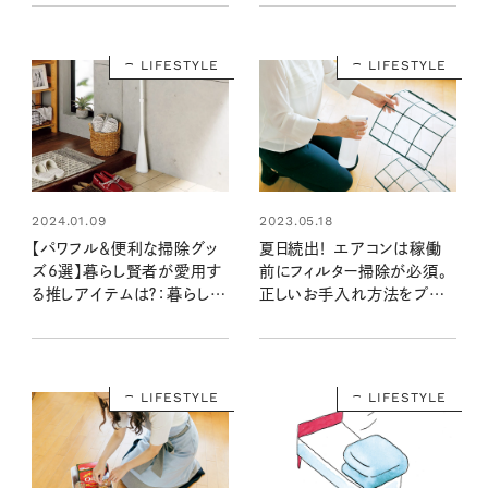
大賞2023
2023】
LIFESTYLE
LIFESTYLE
2023.05.18
2024.01.09
夏日続出！ エアコンは稼働
【パワフル＆便利な掃除グッ
前にフィルター掃除が必須。
ズ6選】暮らし賢者が愛用す
正しいお手入れ方法をプロ
る推しアイテムは？：暮らしの
に聞いた
道具大賞2023
LIFESTYLE
LIFESTYLE