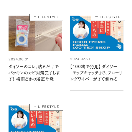
LIFESTYLE
LIFESTYLE
2024.02.21
2024.06.01
【100均で発見】 ダイソー
ダイソーのコレ、貼るだけで
「モップキャッチ」で、フローリ
パッキンのカビ対策完了しま
ングワイパーがすぐ倒れる問
す！ 梅雨どきの浴室や窓の
題を解決！：100均クイーン
防カビに使える！：100均クイ
渋谷飛鳥の『本当にいいも
ーン渋谷飛鳥の『本当にいい
の』第5回①
もの』第8回①
LIFESTYLE