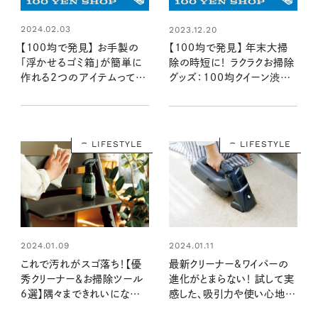
2024.02.03
2023.12.20
【100均で発見】 お手製の
【100均で発見】 年末大掃
「浮かせるゴミ箱」が簡単に
除の時短に！ ラクラクお掃除
作れる2つのアイテムって？：
グッズ：100均クイーン渋谷
100均クイーン渋谷飛鳥の
飛鳥の『本当にいいもの』第
『本当にいいもの』第4回③
3回
LIFESTYLE
LIFESTYLE
2024.01.09
2024.01.11
これで汚れがスゴ落ち！【優
最新クリーナー&ワイパーの
秀クリーナー＆お掃除ツール
進化がとまらない！ 試して実
6選】隅々まできれいになる目
感した、吸引力や使い心地
利きの愛用品：暮らしの道具
は？【暮らしの道具大賞