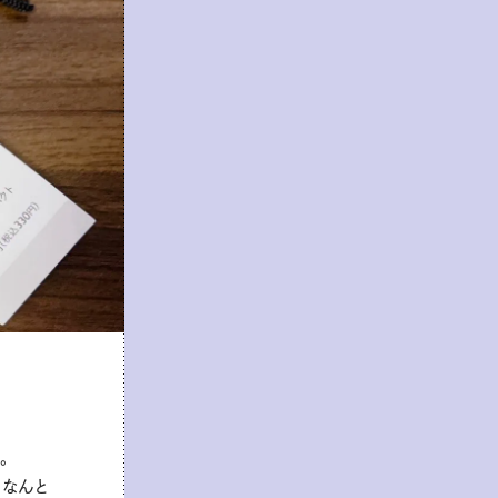
。
なんと