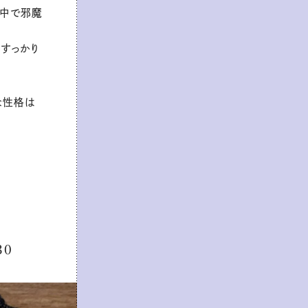
の中で邪魔
すっかり
な性格は
30