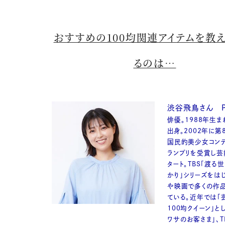
おすすめの100均関連アイテムを教
るのは…
渋谷飛鳥さん Pro
俳優。1988年生
出身。2002年に第
国民的美少女コンテ
ランプリを受賞し芸
タート。TBS「渡る
かり」シリーズをは
や映画で多くの作
ている。近年では「
100均クイーン」とし
ワサのお客さま」、T