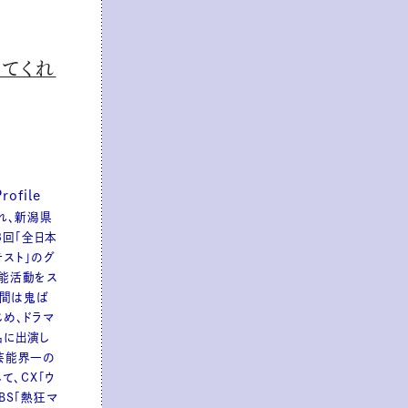
えてくれ
file
まれ、新潟県
8回「全日本
スト」のグ
能活動をス
世間は鬼ば
じめ、ドラマ
品に出演し
芸能界一の
て、CX「ウ
BS「熱狂マ