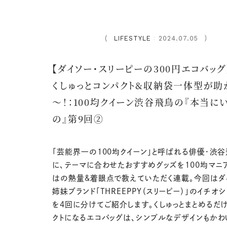
LIFESTYLE
2024.07.05
：
【ダイソー・スリーピーの300円エコバッグ
くしゅっとコンパクト&収納袋一体型が助
～！：100均クイーン渋谷飛鳥の『本当に
の』第9回②
「芸能界一の100均クイーン」と呼ばれる俳優・渋
に、テーマに合わせたおすすめグッズを100均マニ
はの熱量&着眼点で教えていただく連載。今回はダ
姉妹ブランド「THREEPPY（スリーピー）」のイチオ
を4回に分けてご紹介します。くしゅっとまとめるだ
クトになるエコバッグは、シンプルなデザインもかわ