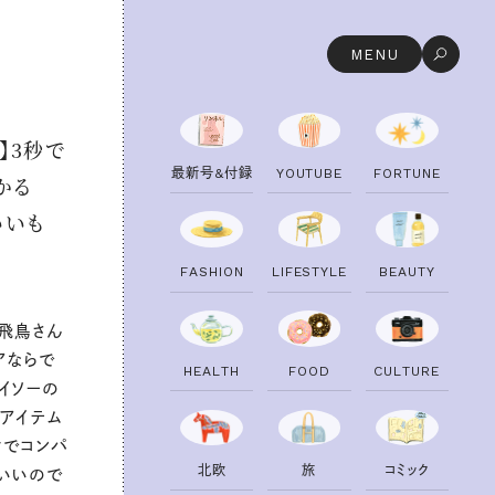
MENU
】3秒で
最
新
号
&
付
録
Y
O
U
T
U
B
E
F
O
R
T
U
N
E
かる
いいも
F
A
S
H
I
O
N
L
I
F
E
S
T
Y
L
E
B
E
A
U
T
Y
谷飛鳥さん
アならで
H
E
A
L
T
H
F
O
O
D
C
U
L
T
U
R
E
イソーの
シアイテム
けでコンパ
北
欧
旅
コ
ミ
ッ
ク
いいので