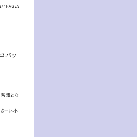
2/4
PAGES
コバッ
や常識とな
さーい小