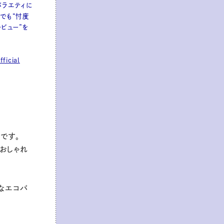
バラエティに
amでも“忖度
レビュー”を
ficial
ド
ドです。
ておしゃれ
なエコバ