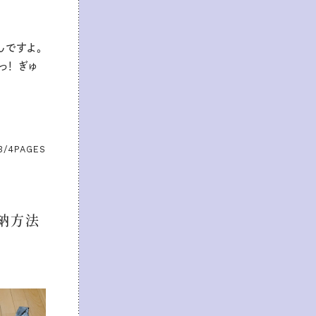
んですよ。
！ ぎゅ
3/4
PAGES
収納方法