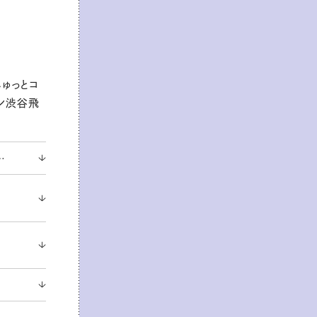
しゅっとコ
ーン渋谷飛
…