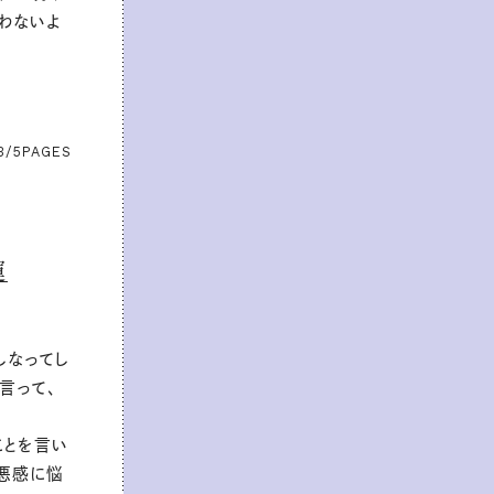
わないよ
3/5
PAGES
運
しなってし
言って、
ことを言い
罪悪感に悩