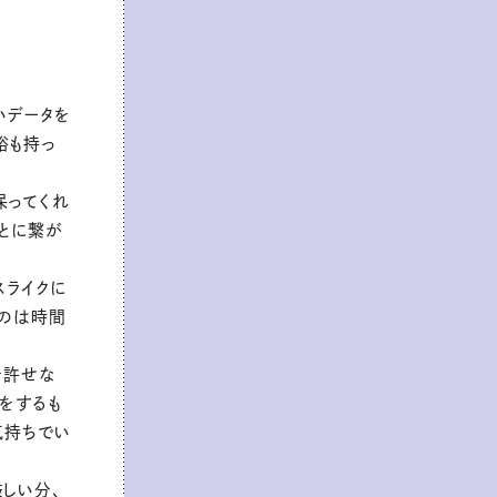
いデータを
裕も持っ
保ってくれ
とに繋が
スライクに
なのは時間
を許せな
スをするも
気持ちでい
しい分、