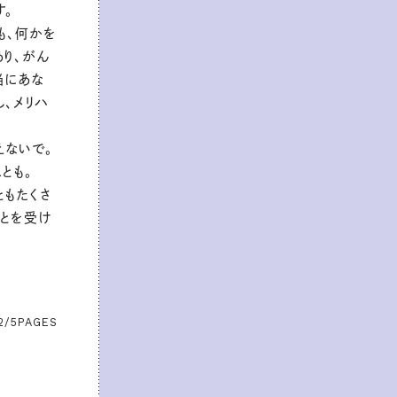
す。
も、何かを
り、がん
当にあな
、メリハ
えないで。
とも。
ともたくさ
ことを受け
2/5
PAGES