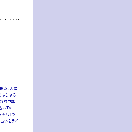
柱推命、占星
どあらゆる
異の的中率
「占いTV
ブちゃん」で
占いをライ