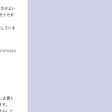
た方がよい
そうです
にしていき
4/5
PAGES
。必要と
ます。
たらして