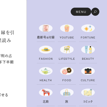
MENU
と縁を引
最
新
号
&
付
録
Y
O
U
T
U
B
E
F
O
R
T
U
N
E
星読み
評判の占
F
A
S
H
I
O
N
L
I
F
E
S
T
Y
L
E
B
E
A
U
T
Y
4年下半期
H
E
A
L
T
H
F
O
O
D
C
U
L
T
U
R
E
寄せる
北
欧
旅
コ
ミ
ッ
ク