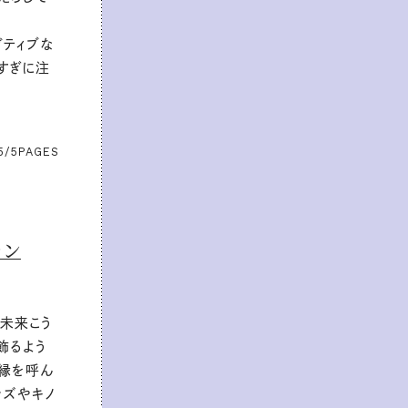
ガティブな
すぎに注
5/5
PAGES
ョン
、未来こう
飾るよう
と縁を呼ん
ッズやキノ