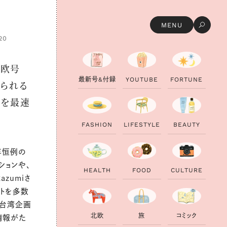
MENU
20
北欧号
最
新
号
&
付
録
Y
O
U
T
U
B
E
F
O
R
T
U
N
E
じられる
集を最速
F
A
S
H
I
O
N
L
I
F
E
S
T
Y
L
E
B
E
A
U
T
Y
毎年恒例の
ションや、
H
E
A
L
T
H
F
O
O
D
C
U
L
T
U
R
E
zumiさ
トを多数
た台湾企画
北
欧
旅
コ
ミ
ッ
ク
情報がた