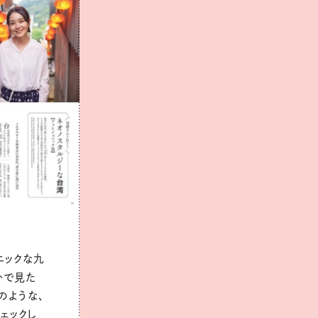
ニックな九
かで見た
のような、
ェックし