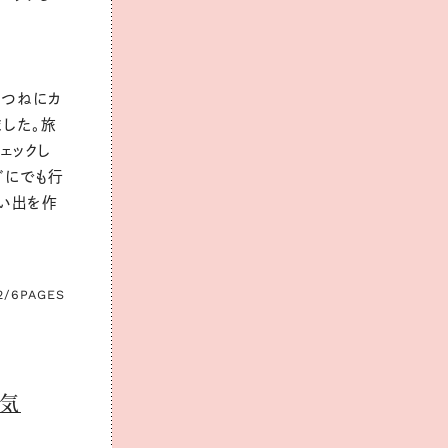
はつねにカ
ました。旅
ェックし
ぐにでも行
思い出を作
2/6
PAGES
空気