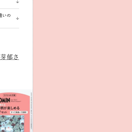
違いの
野芽郁さ