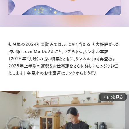
初登場の2024年星読みでは、とにかく当たる！と大好評だった
占い師・Love Me Doさんこと、ラブちゃん。リンネル本誌
（2025年2月号）の占い特集とともに、リンネル.jpも再登板。
2025年上半期の運勢＆お仕事運をさらに詳しくたっぷりお伝
えします！ 各星座のお仕事運はリンクからどうぞ♪
もっと見る
arrow_forward_ios