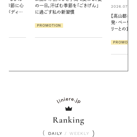
「ごきげん」
る【大人気の
2026.07.21
1本で汗ばむ
【高山都さんが楽しむデンマーク
発・ベーリングの腕時計】 アクセサ
PROMOTIO
リーとの重ねづけも素敵な大人の
夏スタイル３選
PROMOTION
Ranking
DAILY
/
WEEKLY