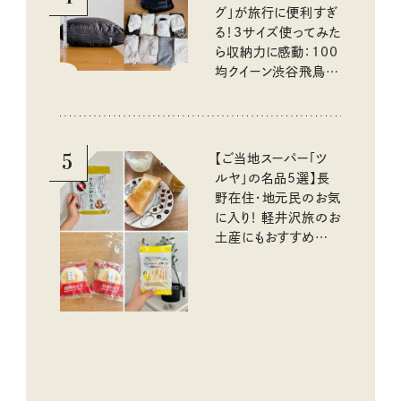
グ」が旅行に便利すぎ
る！3サイズ使ってみた
ら収納力に感動：100
均クイーン渋谷飛鳥の
『本当にいいもの』第
10回③
5
【ご当地スーパー「ツ
ルヤ」の名品5選】長
野在住・地元民のお気
に入り！ 軽井沢旅のお
土産にもおすすめのお
いしいもの