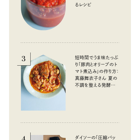
るレシピ
3
短時間でうま味たっぷ
り「豚肉とオリーブのト
マト煮込み」の作り方：
真藤舞衣子さん 夏の
不調を整える発酵レ
シピ
4
ダイソーの「圧縮バッ