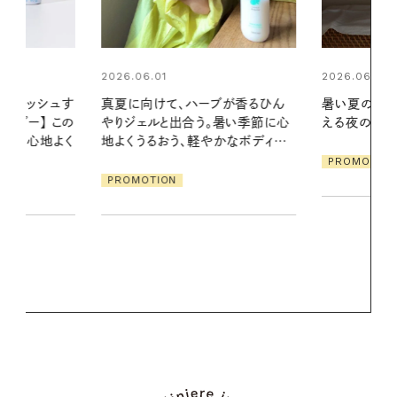
2026.06.01
ブが香るひん
暑い夏のナイトルーティン。私を整
暑い季節に心
える夜の爽やかご褒美ケア
2026.07.21
かなボディケ
【高山都さん
PROMOTION
発・ベーリングの
リーとの重ね
夏スタイル３
PROMOTIO