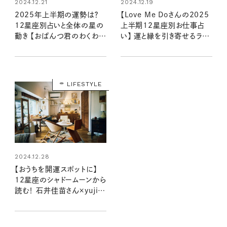
2024.12.21
2024.12.19
2025年上半期の運勢は？
【Love Me Doさんの2025
12星座別占いと全体の星の
上半期12星座別お仕事占
動き 【おぱんつ君のわくわく
い】 運と縁を引き寄せるラブ
楽しい星占い】
ちゃんの星読み
LIFESTYLE
2024.12.28
【おうちを開運スポットに】
12星座のシャドームーンから
読む！ 石井佳苗さん×yujiさ
んの自分を“整える”インテリ
ア