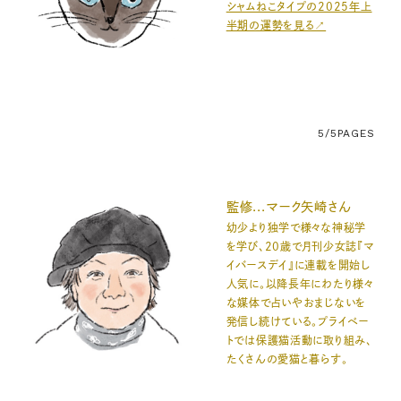
シャムねこタイプの2025年上
半期の運勢を見る↗️
5/5
PAGES
監修...マーク矢崎さん
幼少より独学で様々な神秘学
を学び、20歳で月刊少女誌『マ
イバースデイ』に連載を開始し
人気に。以降長年にわたり様々
な媒体で占いやおまじないを
発信し続けている。プライベー
トでは保護猫活動に取り組み、
たくさんの愛猫と暮らす。