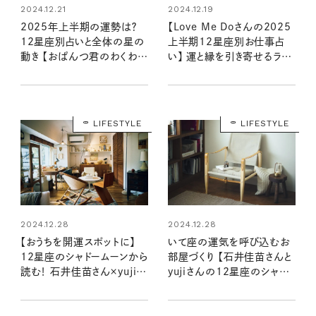
2024.12.21
2024.12.19
2025年上半期の運勢は？
【Love Me Doさんの2025
12星座別占いと全体の星の
上半期12星座別お仕事占
動き 【おぱんつ君のわくわく
い】 運と縁を引き寄せるラブ
楽しい星占い】
ちゃんの星読み
LIFESTYLE
LIFESTYLE
2024.12.28
2024.12.28
【おうちを開運スポットに】
いて座の運気を呼び込むお
12星座のシャドームーンから
部屋づくり 【石井佳苗さんと
読む！ 石井佳苗さん×yujiさ
yujiさんの12星座のシャド
んの自分を“整える”インテリ
ームーンで読むインテリア】
ア