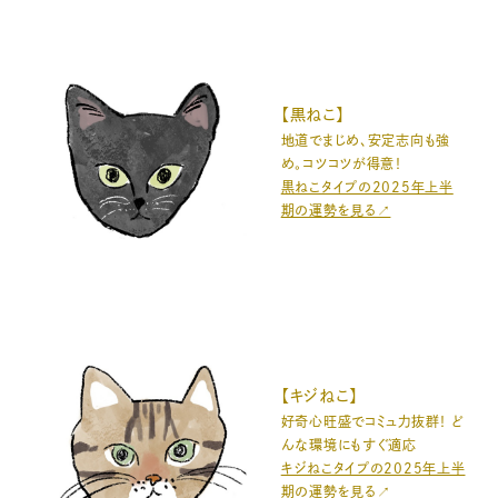
【黒ねこ】
地道でまじめ、安定志向も強
め。コツコツが得意！
黒ねこタイプの2025年上半
期の運勢を見る↗️
【キジねこ】
好奇心旺盛でコミュ力抜群！ ど
んな環境にもすぐ適応
キジねこタイプの2025年上半
期の運勢を見る↗️