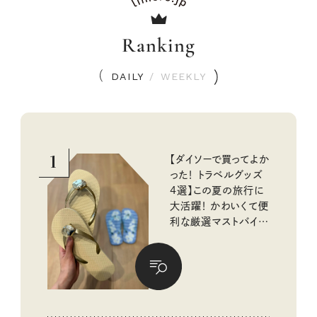
Ranking
DAILY
/
WEEKLY
1
【ダイソーで買ってよか
った！ トラベルグッズ
4選】この夏の旅行に
大活躍！ かわいくて便
利な厳選マストバイア
イテム