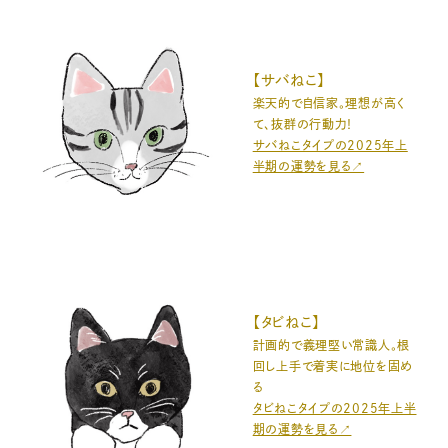
【サバねこ】
楽天的で自信家。理想が高く
て、抜群の行動力！
サバねこタイプの2025年上
半期の運勢を見る↗️
【タビねこ】
計画的で義理堅い常識人。根
回し上手で着実に地位を固め
る
タビねこタイプの2025年上半
期の運勢を見る↗️