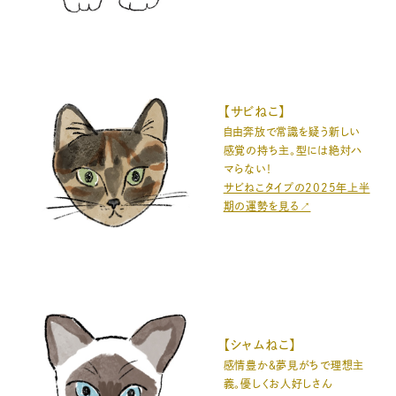
【サビねこ】
自由奔放で常識を疑う新しい
感覚の持ち主。型には絶対ハ
マらない！
サビねこタイプの2025年上半
期の運勢を見る↗️
【シャムねこ】
感情豊か＆夢見がちで理想主
義。優しくお人好しさん