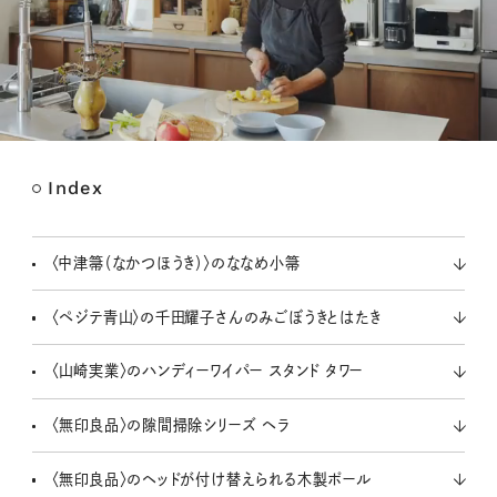
Index
M
u
t
〈中津箒（なかつほうき）〉のななめ小箒
e
〈ペジテ青山〉の千田耀子さんのみごぼうきとはたき
〈山崎実業〉のハンディーワイパー スタンド タワー
〈無印良品〉の隙間掃除シリーズ ヘラ
〈無印良品〉のヘッドが付け替えられる木製ポール