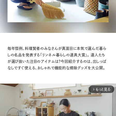
毎年恒例、料理賢者のみなさんが真面目に本気で選んだ暮ら
しの名品を発表する「リンネル暮らしの道具大賞」。 達人たち
が選び抜いた注目のアイテムは？今回紹介するのは、出しっぱ
なしですぐ使える、おしゃれで機能的な掃除グッズを大公開。
もっと見る
arrow_forward_ios