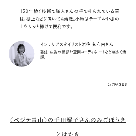
150年続く技術で職人さんの手で作られている箒
は、棚上などに置いても素敵。小箒はテーブルや棚の
上をサッと掃けて便利です。
インテリアスタイリスト岩佐 知布由さん
雑誌・広告の撮影や空間コーディネ ートなど幅広く活
躍。
2/7
PAGES
〈ペジテ青山〉の千田耀子さんのみごぼうき
とはたき