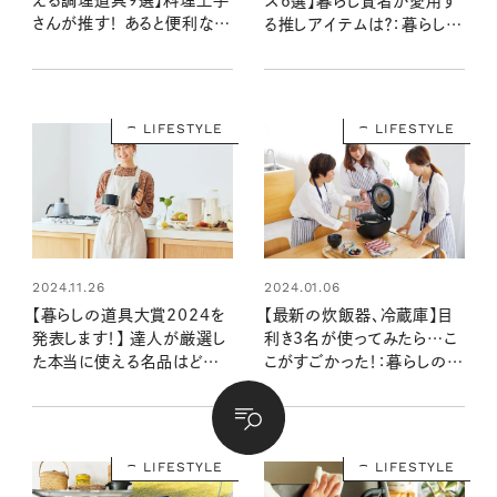
える調理道具9選】料理上手
ズ6選】暮らし賢者が愛用す
さんが推す！ あると便利な優
る推しアイテムは？：暮らしの
秀アイテム
道具大賞2023
LIFESTYLE
LIFESTYLE
2024.11.26
2024.01.06
【暮らしの道具大賞2024を
【最新の炊飯器、冷蔵庫】目
発表します！】 達人が厳選し
利き3名が使ってみたら…こ
た本当に使える名品はどれ？
こがすごかった！：暮らしの道
6部門でグランプリが決定！
具大賞2023
LIFESTYLE
LIFESTYLE