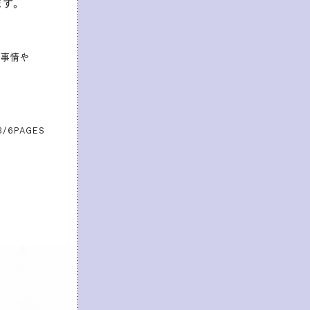
ます。
s事情や
3/6
PAGES