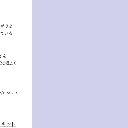
がりま
している
さん
など幅広く
2/6
PAGES
ンキット