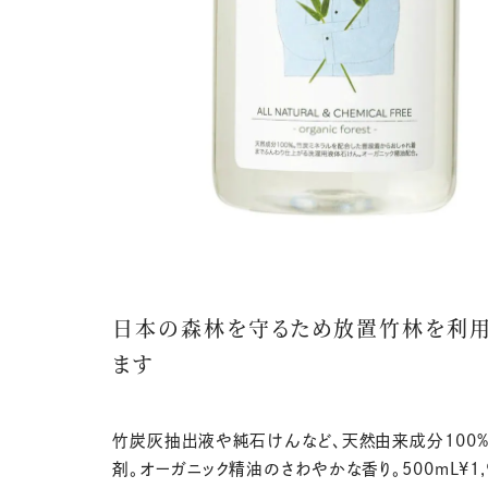
日本の森林を守るため放置竹林を利
ます
竹炭灰抽出液や純石けんなど、天然由来成分100
剤。オーガニック精油のさわやかな香り。500mL¥1,