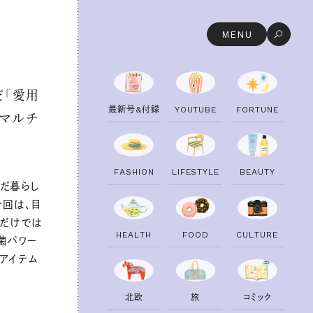
MENU
だ「愛用
最
新
号
&
付
録
Y
O
U
T
U
B
E
F
O
R
T
U
N
E
やマルチ
F
A
S
H
I
O
N
L
I
F
E
S
T
Y
L
E
B
E
A
U
T
Y
だ暮らし
今回は、目
濯だけでは
H
E
A
L
T
H
F
O
O
D
C
U
L
T
U
R
E
菌パワー
アイテム
北
欧
旅
コ
ミ
ッ
ク