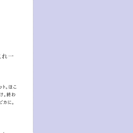
これ一
ト。ほこ
け。終わ
ピカに。