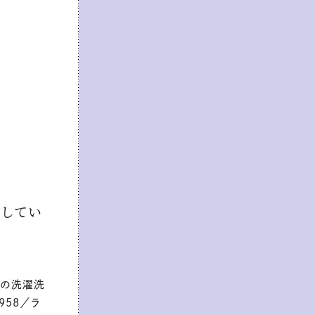
用してい
%の洗濯洗
958／ラ