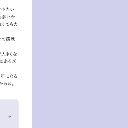
いきたい
も多いか
なくても大
その感覚
が大きくな
だにあるズ
半年になる
からね。