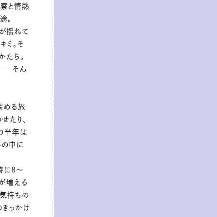
洞察と情熱
途。
のが揺れて
キミ。そ
かたち。
――そん
深める旅
わせたり、
の半年は
心の中に
特に8〜
間が増える
る気持ちの
のきっかけ