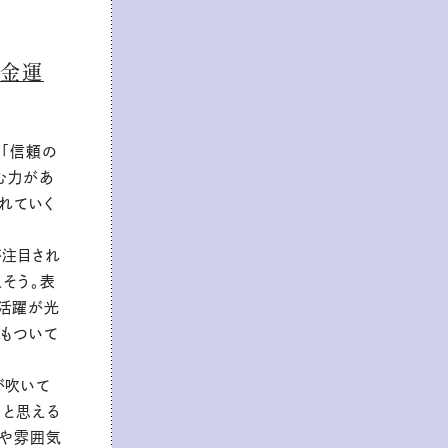
＆金運
と「信頼の
む力があ
れていく
が注目され
えそう。表
の活躍が光
酬もついて
が吹いて
」と思える
行や雰囲気