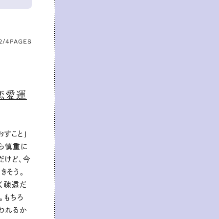
2/4
PAGES
恋愛運
すこと」
ら慎重に
だけど、今
きそう。
く疎遠だ
。もちろ
関われるか