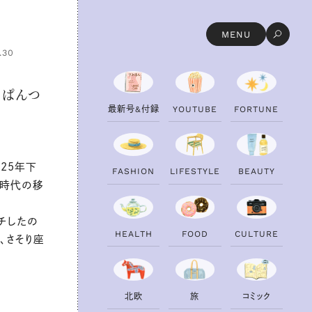
MENU
.30
おぱんつ
最
新
号
&
付
録
Y
O
U
T
U
B
E
F
O
R
T
U
N
E
25年下
F
A
S
H
I
O
N
L
I
F
E
S
T
Y
L
E
B
E
A
U
T
Y
、時代の移
ッチしたの
H
E
A
L
T
H
F
O
O
D
C
U
L
T
U
R
E
、さそり座
！
北
欧
旅
コ
ミ
ッ
ク