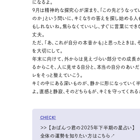
になるよ。
9月は精神的な探究心が深まり、「この先どうなって
のか」という問いに、キミなりの答えを探し始める人
もしれないね。焦らなくていいし、すぐに言葉にでき
丈夫。
ただ、「あ、これが自分の本音かも」と思ったときは、
を大切にして。
年末に向けて、外からは見えづらい部分での成長
るからこそ、人に見せる自分と、本当の自分のあい
レをそっと整えていこう。
キミの中にある深いものが、静かに形になっていく
よ。直感と静寂、そのどちらもが、キミを守ってくれる
CHECK!
＞＞ 【おぱんつ君の2025年下半期の星占い】
全体の運勢を知りたい方はこちら↗