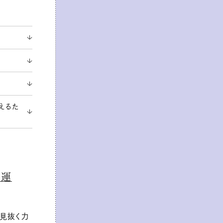
えるた
体運
を見抜く力