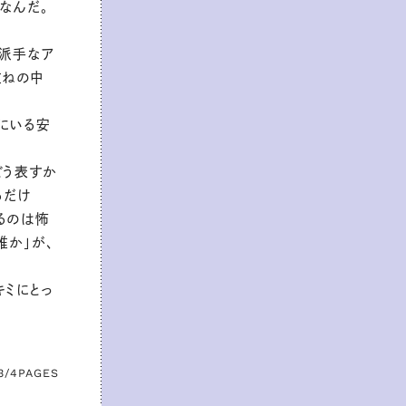
なんだ。
。派手なア
重ねの中
にいる安
どう表すか
るだけ
るのは怖
誰か」が、
キミにとっ
3/4
PAGES