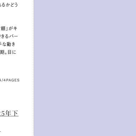
れるかどう
信頼」がキ
できるパー
手な動き
期。目に
4/4
PAGES
25年下
ス