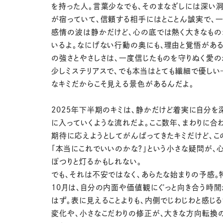
を持った人。言葉少なでも、そのまなざしには深い
が宿っていて、信頼する相手にはとことん誠実で、一
感情の波は静かだけど、心の底では熱く大きなも
いるよ。なにげない行動の奥にも、理由と覚悟がある
の強さとやさしさは、一度信じたものを守りぬく愛の
少しミステリアスで、でも本当はとても繊細で優しい
なキミだからこそ見える景色があるんだよ。
2025年下半期のキミは、静かだけど着実に自分を
に入っていくような流れだよ。ここ数年、まわりに合
期待に応えようとしてがんばってきたキミだけど、こ
「本当にこれでいいのかな？」という小さな疑問が、
ぽつりと灯るかもしれない。
でも、それは不安ではなく、あらたな始まりの予感。
10月は、自分の内面や価値観にぐっと向き合う時
はず。表に見えることよりも、内側でじわじわと感じ
変化や、小さなこだわりの修正が、大きな方向転換