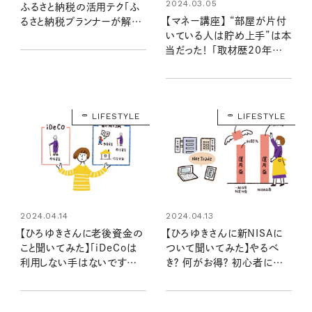
2024.03.05
ふるさと納税の活用テク「ふ
【マネー講座】 “部屋が片付
るさと納税プランナーが解説
いている人は貯め上手”は本
③」
当だった！ 「取材歴20年超
のマネーライターが見た！②」
LIFESTYLE
LIFESTYLE
2024.04.14
2024.04.13
【ひろゆきさんに老後資金の
【ひろゆきさんに新NISAに
こと聞いてみた】「iDeCoは
ついて聞いてみた】やるべ
利用しない手はないですね。
き？ 何がお得？ 初心者にやさ
あとは、最後には〇〇〇〇も
しく教えてくれました
あります」