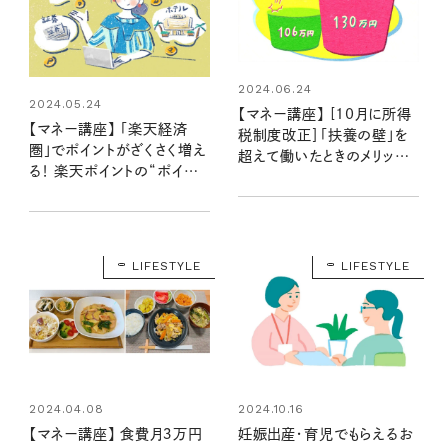
2024.06.24
2024.05.24
【マネー講座】 [10月に所得
【マネー講座】 「楽天経済
税制度改正］「扶養の壁」を
圏」でポイントがざくさく増え
超えて働いたときのメリット
る！ 楽天ポイントの“ポイ
は？ 「社労士が解説③」
活”攻略テク 「取材歴20年
超のマネーライターが見た！
⑨」
LIFESTYLE
LIFESTYLE
2024.04.08
2024.10.16
【マネー講座】 食費月３万円
妊娠出産・育児でもらえるお