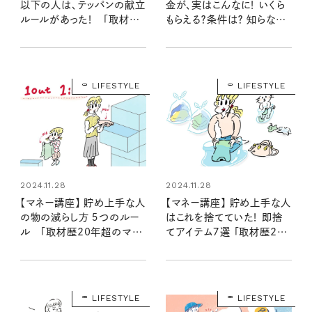
以下の人は、テッパンの献立
金が、実はこんなに！ いくら
ルールがあった！ 「取材歴
もらえる？条件は？ 知らない
20年超のマネーライターが
と損！： 「社労士が解説②」
見た！⑥」
【マネー講座】
LIFESTYLE
LIFESTYLE
2024.11.28
2024.11.28
【マネー講座】 貯め上手な人
【マネー講座】 貯め上手な人
の物の減らし方 ５つのルー
はこれを捨てていた！ 即捨
ル 「取材歴20年超のマネ
てアイテム７選 「取材歴20
ーライターが見た⑫」
年超のマネーライターが見た
⑪」
LIFESTYLE
LIFESTYLE