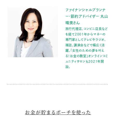
ファイナンシャルプランナ
ー・節約アドバイザー 丸山
晴美さん
旅行代理店、コンビニ店長など
を経て2001年からマネーの
専門家としてテレビやラジオ、
雑誌、講演会などで幅広く活
躍。「女性のための夢を叶え
る！お金の教室」オンラインコミ
ュニティサロンも2021年開
設。
お金が貯まるポーチを使った