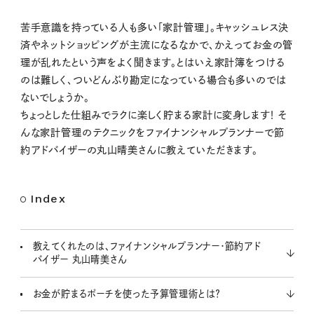
M
苦手意識を持っている人も多い「家計管理」。キャッシュレス決
u
済やネットショッピングが主流になるなかで、かえってお金の管
t
理が乱れたという声をよく聞きます。とはいえ家計簿をつける
e
のは難しく、ついどんぶり勘定になっている場合も多いのでは
ないでしょうか。
ちょっとした仕組みでラクに楽しく貯まる家計に変身します！ そ
んな家計管理のテクニックをファイナンシャルプランナーで節
約アドバイザーの丸山晴美さんに教えていただきます。
Index
教えてくれたのは、ファイナンシャルプランナー・節約アド
バイザー 丸山晴美さん
お金が貯まるポーチを使った予算管理術とは？