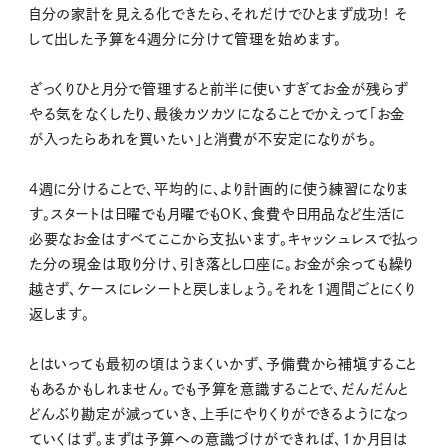
自分の家計を見える化できたら、それだけでひとまず成功！ そ
して出した予算を4週分に分けて管理を始めます。
ざっくりひと月分で管理すると前半に使いすぎてお金が残らず
やる気をなくしたり、最後カツカツになることでかえって「お金
が入ったらあれを買いたい」と消費が不安定になりがち。
4週に分けることで、平均的に、より計画的に使う練習になりま
す。スタートは日曜でも月曜でもOK、食費や日用品など生活に
必要なお金はすべてここから支払います。キャッシュレスで払っ
た分の現金は取り分け、引き落とし口座に。お金が余っても繰り
越さず、ケースにレシートと戻しましょう。それを1週間ごとにくり
返します。
とはいっても最初の頃はうまくいかず、予備費から補塡すること
もあるかもしれません。でも予算を意識することで、だんだんと
どんぶり勘定が減っていき、上手にやりくりができるようになっ
ていくはず。まずは予算への意識づけができれば、1か月目は