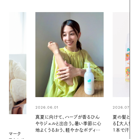
2026.07.24
2026.06.01
ブが香るひん
夏の髪と心が瞬時にリフレッシュす
暑い夏のナイ
暑い季節に心
る【大人気のドライシャンプー】 この
える夜の爽
かなボディケ
1本で汗ばむ季節も一日中心地よく
PROMOTIO