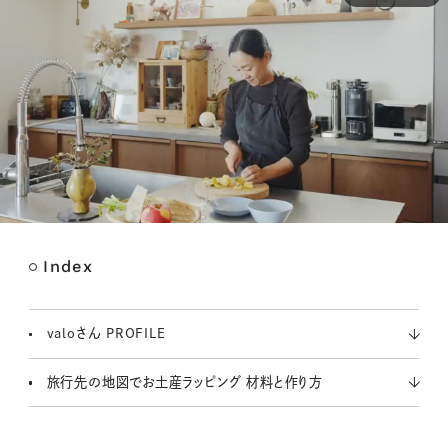
Index
M
u
t
valoさん PROFILE
e
旅行先の地図でお土産ラッピング 材料と作り方