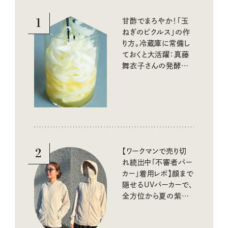
1
甘酢でまろやか！「玉
ねぎのピクルス」の作
り方。冷蔵庫に常備し
ておくと大活躍：真藤
舞衣子さんの発酵と
酸味の仕込みごはん
2
【ワークマンで売り切
れ続出中「不審者パー
カー」着用レポ】顔まで
隠せるUVパーカーで、
全方位から夏の紫外
線をブロック