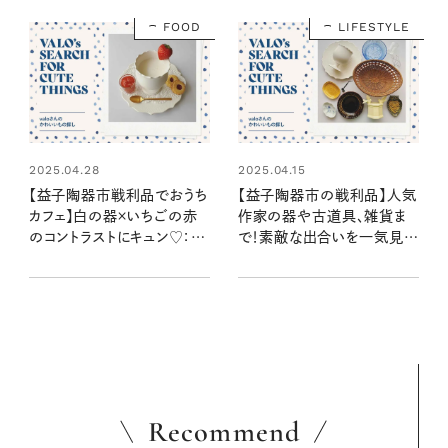
FOOD
LIFESTYLE
2025.04.28
2025.04.15
【益子陶器市戦利品でおうち
【益子陶器市の戦利品】人気
カフェ】白の器×いちごの赤
作家の器や古道具、雑貨ま
のコントラストにキュン♡：
で！素敵な出合いを一気見
valoさんのかわいいもの探
せ！：valoさんのかわいいも
し #35
の探し #34
Recommend