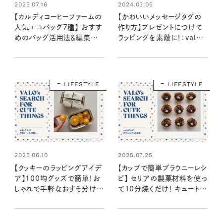
2025.07.16
2024.03.05
【カルディコーヒーファームの
【かわいいメッセージタグの
人気エコバッグ7種】 おすす
作り方】プレゼントにつけて
めのバッグ活用法＆編集部
ラッピングを素敵に！：valoさ
注目アイテムをまとめて公
んのかわいいもの探し #07
開！
LIFESTYLE
LIFESTYLE
2025.06.10
2025.07.25
【クッキーのラッピングアイデ
【カップで簡単ブラウニーレシ
ア】100均グッズで簡単！お
ピ】 セリアの製菓材料を使っ
しゃれで手軽なおすそ分けギ
て10分焼くだけ！ キュートな
フトに：valoさんのかわいい
わんわんスイーツが完成：
もの探し #38
valoさんのかわいいもの探
し #39