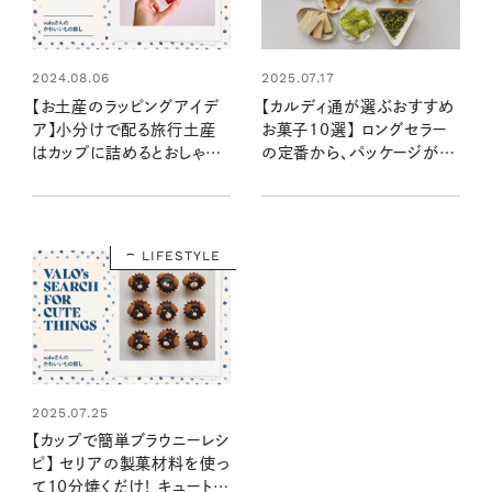
2024.08.06
2025.07.17
【お土産のラッピングアイデ
【カルディ通が選ぶおすすめ
ア】小分けで配る旅行土産
お菓子10選】 ロングセラー
はカップに詰めるとおしゃ
の定番から、パッケージがか
れ！：valoさんのかわいいも
わいい輸入菓子まで！ 長年
の探し #18
通う、valoさんのお気に入り
は？
LIFESTYLE
2025.07.25
【カップで簡単ブラウニーレシ
ピ】 セリアの製菓材料を使っ
て10分焼くだけ！ キュートな