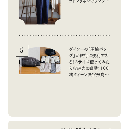
ットンリネンでワンツー
コーデに大活躍！
5
ダイソーの「圧縮バッ
グ」が旅行に便利すぎ
る！3サイズ使ってみた
ら収納力に感動：100
均クイーン渋谷飛鳥の
『本当にいいもの』第
10回③