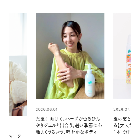
2026.07.24
2026.06.01
ブが香るひん
夏の髪と心が瞬時にリフレッシュす
暑い夏のナイ
暑い季節に心
る【大人気のドライシャンプー】 この
える夜の爽
かなボディケ
1本で汗ばむ季節も一日中心地よく
PROMOTIO