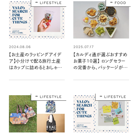
LIFESTYLE
FOOD
2024.08.06
2025.07.17
【お土産のラッピングアイデ
【カルディ通が選ぶおすすめ
ア】小分けで配る旅行土産
お菓子10選】 ロングセラー
はカップに詰めるとおしゃ
の定番から、パッケージがか
れ！：valoさんのかわいいも
わいい輸入菓子まで！ 長年
の探し #18
通う、valoさんのお気に入り
は？
LIFESTYLE
LIFESTYLE