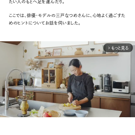
たい人のもとへ足を運んだり。
ここでは、俳優・モデルの三戸なつめさんに、心地よく過ごすた
めのヒントについてお話を伺いました。
もっと見る
arrow_forward_ios
M