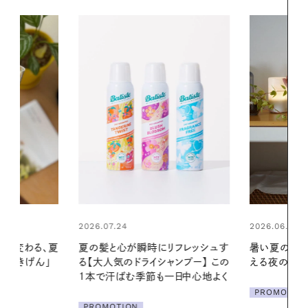
2026.06.01
リフレッシュす
暑い夏のナイトルーティン。私を整
ンプー】 この
える夜の爽やかご褒美ケア
2026.07.21
一日中心地よく
【高山都さん
PROMOTION
発・ベーリングの