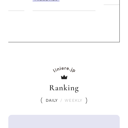
リーとの重ね
夏スタイル３
PROMOTIO
Ranking
DAILY
/
WEEKLY