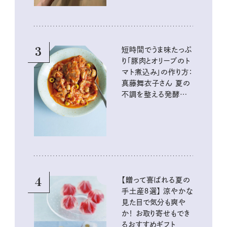
3
短時間でうま味たっぷ
り「豚肉とオリーブのト
マト煮込み」の作り方：
真藤舞衣子さん 夏の
不調を整える発酵レ
シピ
4
【贈って喜ばれる夏の
手土産８選】 涼やかな
見た目で気分も爽や
か！ お取り寄せもでき
るおすすめギフト