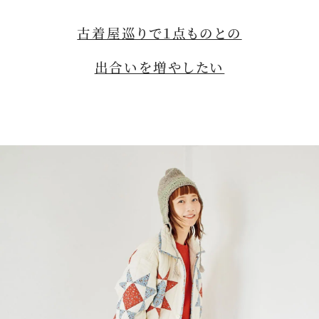
u
t
古着屋巡りで１点ものとの
e
出合いを増やしたい