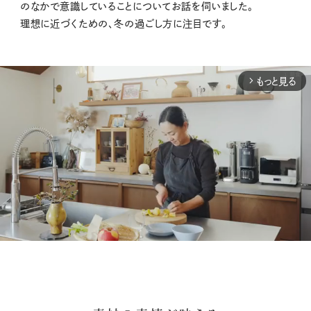
のなかで意識していることについてお話を伺いました。
理想に近づくための、冬の過ごし方に注目です。
もっと見る
arrow_forward_ios
M
u
t