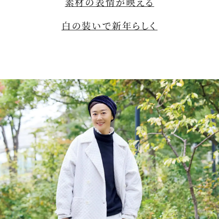
素材の表情が映える
e
白の装いで新年らしく