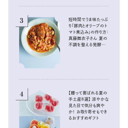
3
短時間でうま味たっぷ
り「豚肉とオリーブのト
マト煮込み」の作り方：
真藤舞衣子さん 夏の
不調を整える発酵レ
シピ
4
【贈って喜ばれる夏の
手土産８選】 涼やかな
見た目で気分も爽や
か！ お取り寄せもでき
るおすすめギフト