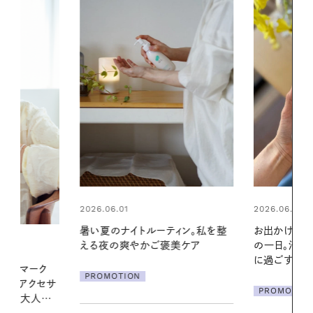
2026.06.01
2026.06.01
ィン。私を整
お出かけ前のひと手間で変わる、夏
真夏に向けて
美ケア
の一日。汗ばむ季節を「ごきげん」
やりジェルと
に過ごす私の新習慣
地よくうるお
ア
PROMOTION
PROMOTIO