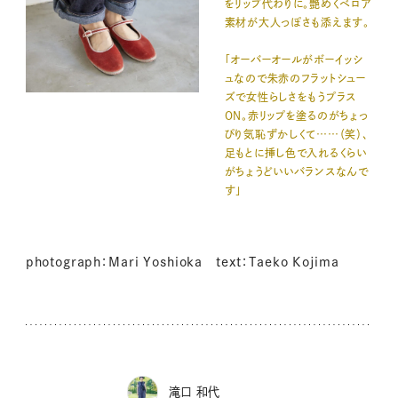
をリップ代わりに。艶めくベロア
素材が大人っぽさも添えます。
「オーバーオールがボーイッシ
ュなので朱赤のフラットシュー
ズで女性らしさをもうプラス
ON。赤リップを塗るのがちょっ
ぴり気恥ずかしくて……（笑）、
足もとに挿し色で入れるくらい
がちょうどいいバランスなんで
す」
photograph：Mari Yoshioka text：Taeko Kojima
滝口 和代