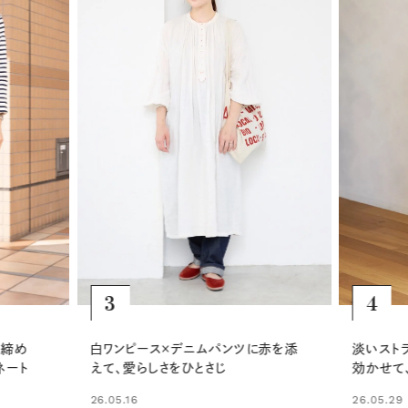
4
5
赤を添
淡いストライプワンピースにブラウンを
モデル・
効かせて、やさしい大人の装いに
とリネン
THE・
26.05.29