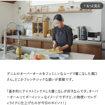
もっと見る
arrow_forward_ios
M
デニムのオーバーオールをフェミニンなムードで着こなした滝口
u
さん。どこかフレンチシックな装いが素敵です。
t
e
「基本的にテイストミックスした着こなしが好きなんです。オーバ
ーオールってボーイッシュなイメージですけど、小物使いでレデ
ィライクに仕上げたのが今日のポイント！」