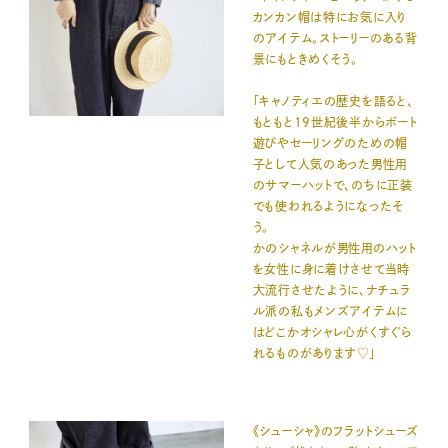
カンカン帽は特にお気に入り
のアイテム。ストーリーのある背
景にもときめくそう。
「キャノティエの歴史を語ると、
もともと19世紀後半からボート
遊びやセーリングのための帽
子として人気のあった男性用
のサマーハットで、のちに正装
でも使われるようになったそ
う。
かのシャネルが男性用のハット
を女性に身に着けさせて当時
大流行させたように、ナチュラ
ル派の私もメンズアイテムに
はどこかオシャレ心がくすぐら
れるものがあります♡」
《シューシャ》のフラットシューズ