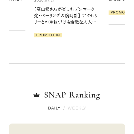
地よくうるお
デンマーク
ア
PROMOTION
クセサ
PROMOTIO
素敵な大人の
SNAP
Ranking
DAILY
/
WEEKLY