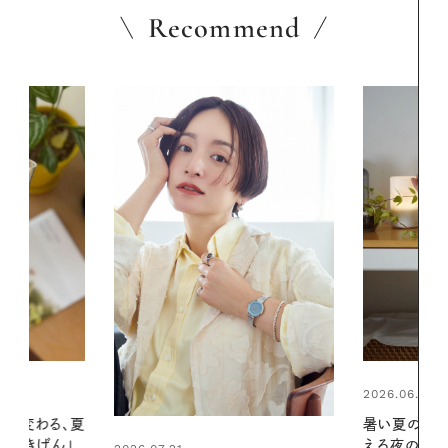
Recommend
2026.06.01
2026.06.01
暑い夏のナイトルーティン。私を整
真夏に向けて
える夜の爽やかご褒美ケア
やりジェルと