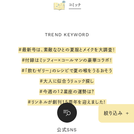
コミック
TREND KEYWORD
#最新号は、素敵なひとの夏服とメイクを大調査！
#付録はミッフィー×コールマンの豪華コラボ！
#「飲むゼリー」のレシピで夏の喉をうるおそう
#大人に似合うリュック探し
#今週の12星座の運勢は？
#リンネルが創刊15周年を迎えました！
絞り込み
SNS
公式