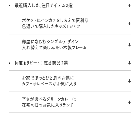
t
最近購入した、注目アイテム２選
e
ポケットにハンカチをしまえて便利◎
色違いで購入したキッズTシャツ
部屋になじむシンプルデザイン
入れ替えて楽しみたい木製フレーム
何度もリピート！ 定番商品２選
お家でほっとひと息のお供に
カフェオレベースがお気に入り
辛さが選べるグリーンカレーは
在宅の日のお気に入りランチ