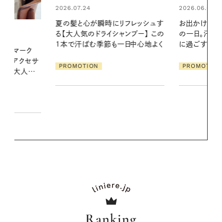
2026.06.01
2026.06.01
リフレッシュす
お出かけ前のひと手間で変わる、夏
暑い夏のナイ
ンプー】 この
の一日。汗ばむ季節を「ごきげん」
える夜の爽
一日中心地よく
に過ごす私の新習慣
PROMOTIO
PROMOTION
Ranking