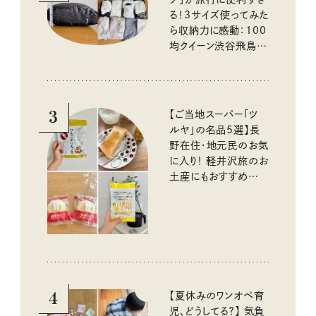
る！3サイズ使ってみた
ら収納力に感動：100
均クイーン渋谷飛鳥の
『本当にいいもの』第
10回③
3
【ご当地スーパー「ツ
ルヤ」の名品5選】長
野在住・地元民のお気
に入り！ 軽井沢旅のお
土産にもおすすめのお
いしいもの
4
【夏休みのワンオペ育
児、どうしてる？】 気負