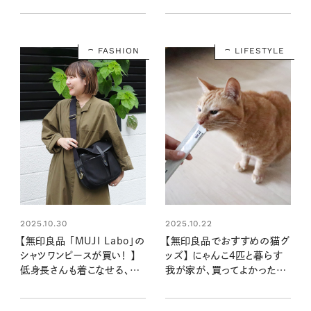
するためのコツ
ング・キッチン・寝室・玄関
に！
FASHION
LIFESTYLE
2025.10.30
2025.10.22
【無印良品 「MUJI Labo」の
【無印良品でおすすめの猫グ
シャツワンピースが買い！ 】
ッズ】 にゃんこ4匹と暮らす
低身長さんも着こなせる、ゆ
我が家が、買ってよかった2
ったりシルエットで着回し力
アイテム
抜群な一着！