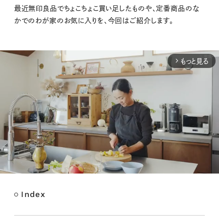
最近無印良品でちょこちょこ買い足したものや、定番商品のな
かでのわが家のお気に入りを、今回はご紹介します。
もっと見る
arrow_forward_ios
Index
M
u