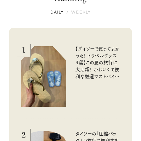
DAILY
/
WEEKLY
1
【ダイソーで買ってよか
った！ トラベルグッズ
4選】この夏の旅行に
大活躍！ かわいくて便
利な厳選マストバイア
イテム
2
ダイソーの「圧縮バッ
グ」が旅行に便利すぎ