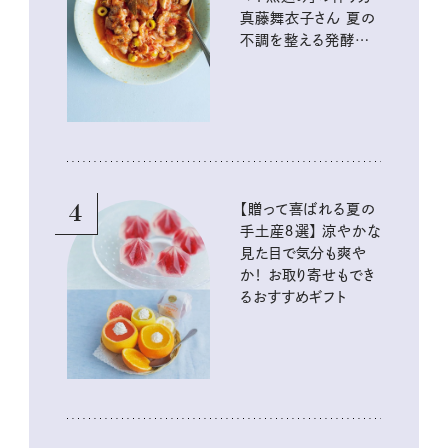
真藤舞衣子さん 夏の
不調を整える発酵レ
シピ
4
【贈って喜ばれる夏の
手土産８選】 涼やかな
見た目で気分も爽や
か！ お取り寄せもでき
るおすすめギフト