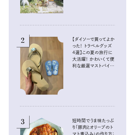
2
【ダイソーで買ってよか
った！ トラベルグッズ
4選】この夏の旅行に
大活躍！ かわいくて便
利な厳選マストバイア
イテム
3
短時間でうま味たっぷ
り「豚肉とオリーブのト
マト煮込み」の作り方：