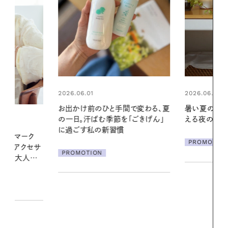
2026.06.01
2026.07.24
間で変わる、夏
暑い夏のナイトルーティン。私を整
夏の髪と心が
「ごきげん」
える夜の爽やかご褒美ケア
る【大人気の
1本で汗ばむ
PROMOTION
PROMOTIO