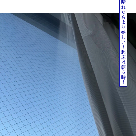
晴れたらより嬉しい！起床は朝6時！
M
u
t
e