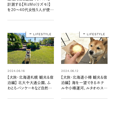
計測する【RizMo(リズモ)】
を20～40代女性5人が使っ
てみたら、QOLにこんな変化
が！
LIFESTYLE
LIFESTYLE
2024.06.16
2024.06.12
【犬旅・北海道札幌 観光＆宿
【犬旅・北海道小樽 観光＆宿
泊編】 北大や大通公園、ふ
泊編】 海を一望できるホテ
わとろパンケーキなど自然や
ルや小樽運河、ルタオのスイ
グルメをレポート：豆柴・まも
ーツを満喫！：豆柴・まもるく
るくんの旅日記
んの旅日記