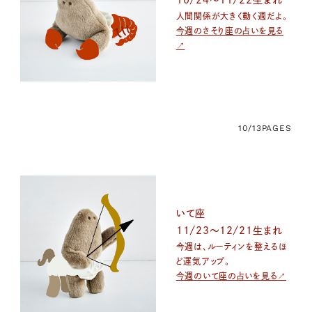
人間関係が大きく動く週だよ。
今週のさそり座の占いを見る
↗
10/13
PAGES
いて座
11/23～12/21生まれ
今週は、ルーティンを整えるほ
ど運気アップ。
今週のいて座の占いを見る↗