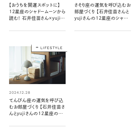
【おうちを開運スポットに】
さそり座の運気を呼び込むお
12星座のシャドームーンから
部屋づくり 【石井佳苗さんと
読む！ 石井佳苗さん×yujiさ
yujiさんの12星座のシャド
んの自分を“整える”インテリ
ームーンで読むインテリア】
ア
LIFESTYLE
2024.12.28
てんびん座の運気を呼び込
むお部屋づくり 【石井佳苗さ
んとyujiさんの12星座のシ
ャドームーンで読むインテリ
ア】