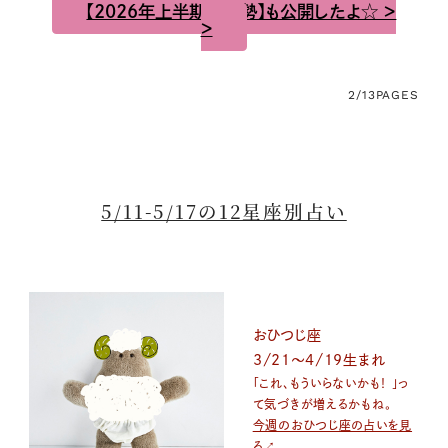
【2026年上半期の運勢】も公開したよ☆ ＞
＞
2/13
PAGES
5/11-5/17の12星座別占い
おひつじ座
3/21～4/19生まれ
「これ、もういらないかも！ 」っ
て気づきが増えるかもね。
今週のおひつじ座の占いを見
る↗