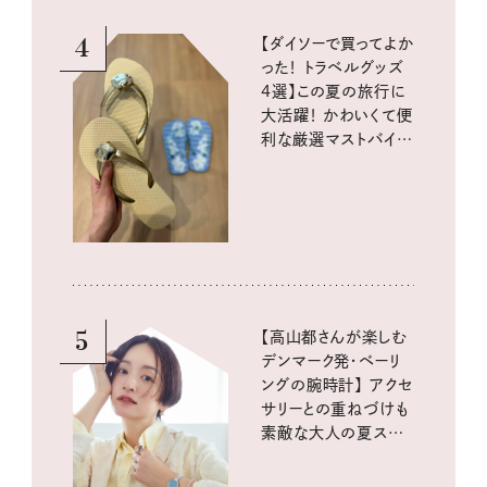
4
【ダイソーで買ってよか
った！ トラベルグッズ
4選】この夏の旅行に
大活躍！ かわいくて便
利な厳選マストバイア
イテム
5
【高山都さんが楽しむ
デンマーク発・ベーリ
ングの腕時計】 アクセ
サリーとの重ねづけも
素敵な大人の夏スタイ
ル３選