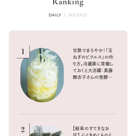
Ranking
DAILY
/
WEEKLY
1
甘酢でまろやか！「玉
ねぎのピクルス」の作
り方。冷蔵庫に常備し
ておくと大活躍：真藤
舞衣子さんの発酵と
酸味の仕込みごはん
2
【岐阜のすてきなお
店】 心ときめくものと、