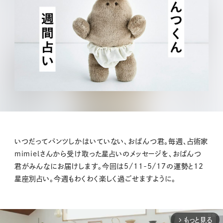
いつだってパンツしかはいていない、おぱんつ君。毎週、占術家
mimielさんから受け取った星占いのメッセージを、おぱんつ
君がみんなにお届けします。今回は5/11-5/17の運勢と12
星座別占い。今週もわくわく楽しく過ごせますように。
もっと見る
arrow_forward_ios