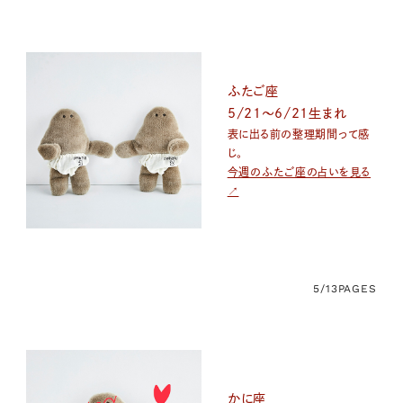
ふたご座
5/21～6/21生まれ
表に出る前の整理期間って感
じ。
今週のふたご座の占いを見る
↗
5/13
PAGES
かに座