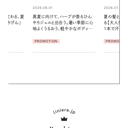
2026.07.24
ブが香るひん
夏の髪と心が瞬時にリフレッシュす
暑い季節に心
る【大人気のドライシャンプー】 この
2026.07.21
かなボディケ
1本で汗ばむ季節も一日中心地よく
【高山都さん
発・ベーリングの
PROMOTION
リーとの重ね
夏スタイル３
PROMOTIO