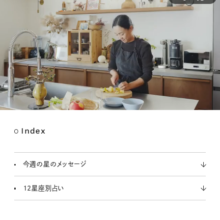
Index
M
u
t
今週の星のメッセージ
e
12星座別占い