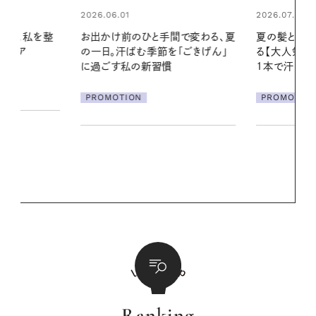
2026.07.24
間で変わる、夏
夏の髪と心が瞬時にリフレッシュす
「ごきげん」
る【大人気のドライシャンプー】 この
2026.07.21
1本で汗ばむ季節も一日中心地よく
【高山都さん
発・ベーリングの
PROMOTION
リーとの重ね
夏スタイル３
PROMOTIO
Ranking