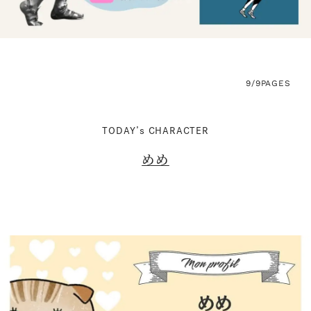
9/9
PAGES
TODAY’s CHARACTER
めめ