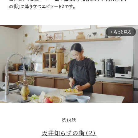
の街」に降り立つエピソード２です。
もっと見る
arrow_forward_ios
M
第14話
u
天井知らずの街（2）
t