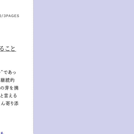
2/3
PAGES
ること
”であっ
。継続的
待の芽を摘
』と言える
とん寄り添
る