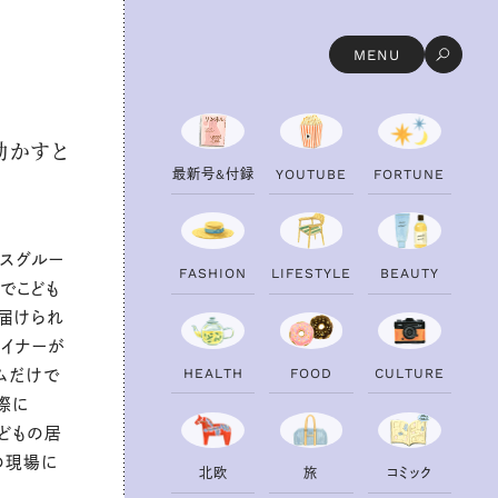
MENU
を動かすと
最
新
号
&
付
録
Y
O
U
T
U
B
E
F
O
R
T
U
N
E
レンスグルー
F
A
S
H
I
O
N
L
I
F
E
S
T
Y
L
E
B
E
A
U
T
Y
でこども
届けられ
ザイナーが
H
E
A
L
T
H
F
O
O
D
C
U
L
T
U
R
E
ムだけで
際に
こどもの居
の現場に
北
欧
旅
コ
ミ
ッ
ク