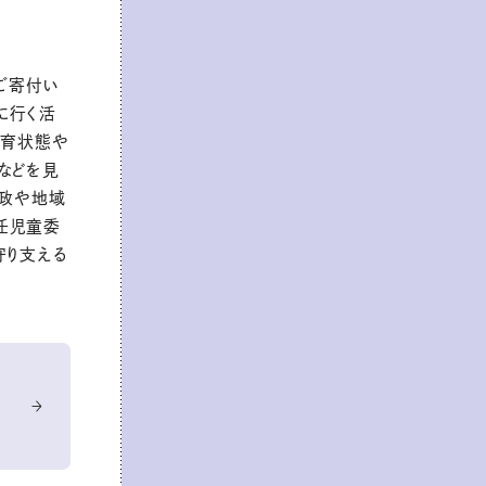
ご寄付い
に行く活
発育状態や
などを見
行政や地域
任児童委
守り支える