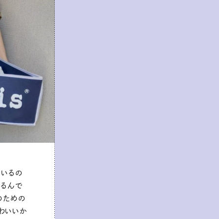
ているの
なるんで
のための
わいいか