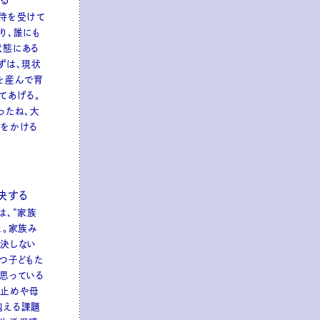
待を受けて
り、誰にも
状態にある
ずは、現状
を産んで育
てあげる。
ったね、大
声をかける
決する
は、“家族
と。家族み
決しない
つ子どもた
思っている
い止めや母
抱える課題