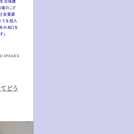
、生活保護
地域のこど
社会資源
べてを投入
決の糸口を
す」
3/3
PAGES
みてどう