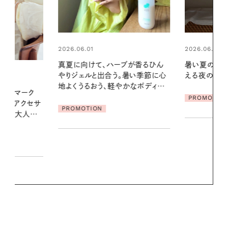
2026.06.01
2026.06.01
ブが香るひん
暑い夏のナイトルーティン。私を整
お出かけ前の
暑い季節に心
える夜の爽やかご褒美ケア
の一日。汗ば
かなボディケ
に過ごす私
PROMOTION
PROMOTIO