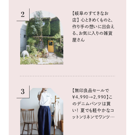
2
【岐阜のすてきなお
店】 心ときめくものと、
作り手の想いに出会え
る、お気に入りの雑貨
屋さん
3
【無印良品セールで
￥4,990→2,990】こ
のデニムパンツは買
い！ 夏でも軽やかなコ
ットンリネンでワンツー
コーデに大活躍！