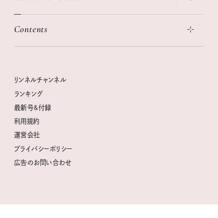
この春ほしい大人のスニーカー 2026春夏
2026年下半期占い大特集
絶品、お餅レシピ大集合！
Contents
女子旅おすすめスポット 暮らすように心地いいリンネル旅ガイ
ぐれいさん
ド
本当に使える「旅道具」
明日もいい日になりますように
幸せな老後のための リンネルマネー講座
世界のサンタさんに会って来た！
清水みさとの食いしんぼう寄り道サウナ
リンネルおしゃれファッションスナップ
私の住むまち、好きな場所。LOCAL LIFE REPORT
ときめく冬の贈りもの
クグロフの猫
リンネル暮らし部
リンネルチャンネル
リンネル 暮らしの道具大賞
クラフトビール案内
中沢元紀の板前さん入門
リンネルチャンネル
ランキング
ナチュラルメイクレッスン
母の日に贈りたい、お花モチーフのアイテム
空想喫茶トラノコクさんのあの店この店、喫茶訪問日記
おぱんつ君のわくわく楽しい一週間占い
最新号&付録
喜ばれる贈り物手帖
うちねこグランプリ2026、発表！
圷みほさんのゆるっと週末キャンプ通信
毎日が心地よくなるリンネルタロット
利用規約
2026年上半期占い大特集
豆柴・まもるくんの旅日記
運営会社
2025年下半期占い大特集
柳沢小実さんのお散歩するようなゆるり旅
プライバシーポリシー
猫と一緒に心地いい暮らし
広告のお問い合わせ
valoさんのかわいいもの探し
tsukuru & Lin. ツクルアンドリン
kippis（キッピス）
暮らしの時産テクニック