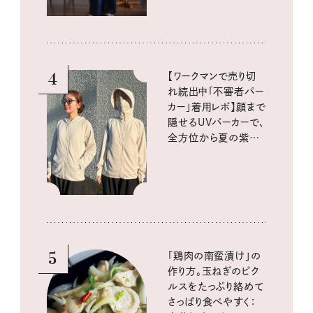
4
【ワークマンで売り切
れ続出中「不審者パー
カー」着用レポ】顔まで
隠せるUVパーカーで、
全方位から夏の紫外
線をブロック
5
「鶏肉の南蛮漬け」の
作り方。玉ねぎのピク
ルスをたっぷり絡めて
さっぱり食べやすく：