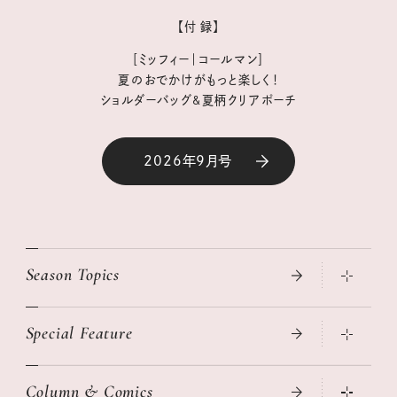
【付 録】
［ミッフィー｜コールマン］
夏のおでかけがもっと楽しく！
ショルダーバッグ&夏柄クリアポーチ
2026年9月号
Season Topics
Special Feature
真夏のひんやりグッズ 2026
大人のリュック探し 2026SS
Column & Comics
ニトリ・イケア・無印良品で賢くおしゃれなインテリア
2026年春夏 トレンドファッションニュース