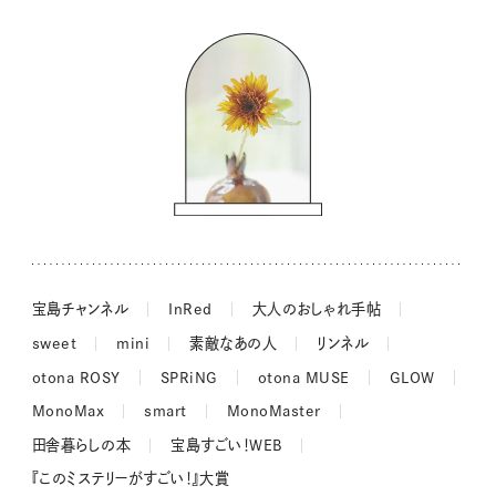
バッグの中身
コウケンテツのヒトワザ巡り
ノーラのフィンランド旅気分
街角ワンデイ
ドーナツハント
吉田羊さんの着物と12のアソビゴコロ
長谷川あかりさんの今週もお疲れ様つまみ
宝島チャンネル
InRed
大人のおしゃれ手帖
sweet
mini
素敵なあの人
リンネル
otona ROSY
SPRiNG
otona MUSE
GLOW
MonoMax
smart
MonoMaster
田舎暮らしの本
宝島すごい！WEB
『このミステリーがすごい！』大賞