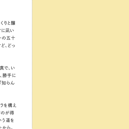
くりと醸
常に凪い
ーの五十
ど、どっ
真で、い
で、勝手に
『知らん
メラを構え
すのが得
いう道を
たから。