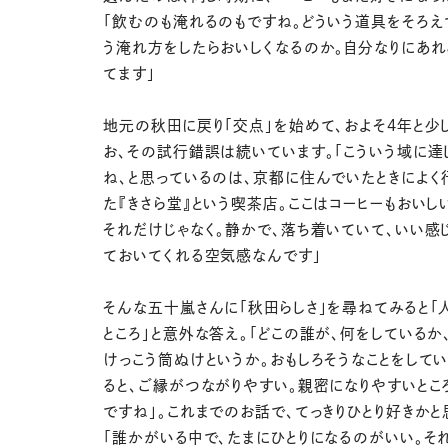
「飲むのも淹れるのもですね。どういう道具をそろえ
う淹れ方をしたらおいしくなるのか。自分なりにあれ
てます」
地元の秋田に戻り「交点」を始めて、およそ4年と少
お、その試行錯誤は続いています。「こういう域に達
ね、と思っているのは、京都に住んでいたときによく
た『きさら堂』という喫茶店。ここはコーヒーもおいし
それだけじゃなく。静かで、落ち着いていて、いい感
ておいてくれる空気感なんです」
そんな五十嵐さんに「秋田らしさ」を尋ねてみると「
ところ」と意外な答え。「どこの誰が、何をしているか
けっこう筒ぬけというか。おもしろそうなことをして
ると、ご縁がつながりやすい。親密になりやすいとこ
ですね」。これまでのお話で、てっきりひとり好きかと
「誰かがいる中で、たまにひとりになるのがいい。そ