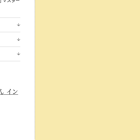
」マスター
ん イン