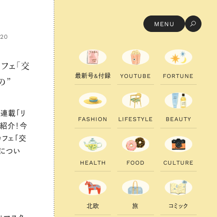
MENU
.20
フェ「交
最
新
号
&
付
録
Y
O
U
T
U
B
E
F
O
R
T
U
N
E
の”
連載「リ
F
A
S
H
I
O
N
L
I
F
E
S
T
Y
L
E
B
E
A
U
T
Y
紹介！今
フェ「交
とについ
H
E
A
L
T
H
F
O
O
D
C
U
L
T
U
R
E
北
欧
旅
コ
ミ
ッ
ク