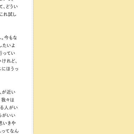
て、どうい
これ試し
し。今もな
したいよ
行ってい
いけれど、
じにほうっ
人が近い
、我々は
いる人がい
ろがいい
思いきや
れってなん