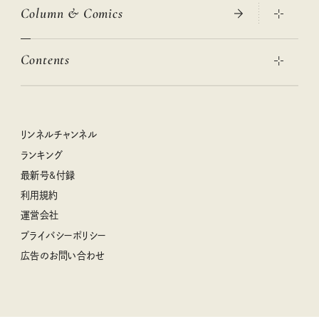
Column & Comics
ニトリ・イケア・無印良品で賢くおしゃれなインテリア
2026年春夏 トレンドファッションニュース
この春ほしい大人のスニーカー 2026春夏
2026年下半期占い大特集
絶品、お餅レシピ大集合！
Contents
女子旅おすすめスポット 暮らすように心地いいリンネル旅ガイ
ぐれいさん
ド
本当に使える「旅道具」
明日もいい日になりますように
幸せな老後のための リンネルマネー講座
世界のサンタさんに会って来た！
清水みさとの食いしんぼう寄り道サウナ
リンネルおしゃれファッションスナップ
私の住むまち、好きな場所。LOCAL LIFE REPORT
ときめく冬の贈りもの
クグロフの猫
リンネル暮らし部
リンネルチャンネル
リンネル 暮らしの道具大賞
クラフトビール案内
中沢元紀の板前さん入門
リンネルチャンネル
ランキング
ナチュラルメイクレッスン
母の日に贈りたい、お花モチーフのアイテム
空想喫茶トラノコクさんのあの店この店、喫茶訪問日記
おぱんつ君のわくわく楽しい一週間占い
最新号&付録
喜ばれる贈り物手帖
うちねこグランプリ2026、発表！
圷みほさんのゆるっと週末キャンプ通信
毎日が心地よくなるリンネルタロット
利用規約
2026年上半期占い大特集
豆柴・まもるくんの旅日記
運営会社
2025年下半期占い大特集
柳沢小実さんのお散歩するようなゆるり旅
プライバシーポリシー
猫と一緒に心地いい暮らし
広告のお問い合わせ
valoさんのかわいいもの探し
tsukuru & Lin. ツクルアンドリン
kippis（キッピス）