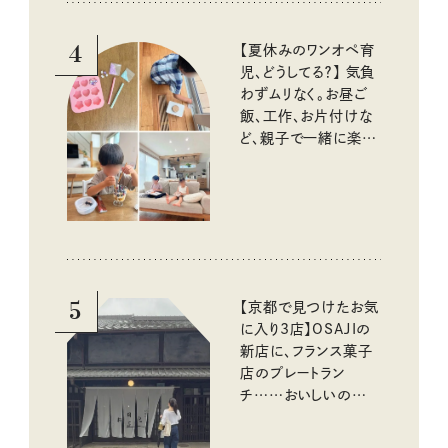
4
【夏休みのワンオペ育
児、どうしてる？】 気負
わずムリなく。お昼ご
飯、工作、お片付けな
ど、親子で一緒に楽し
める工夫
5
【京都で見つけたお気
に入り3店】OSAJIの
新店に、フランス菓子
店のプレートラン
チ……おいしいのんび
り街歩き。