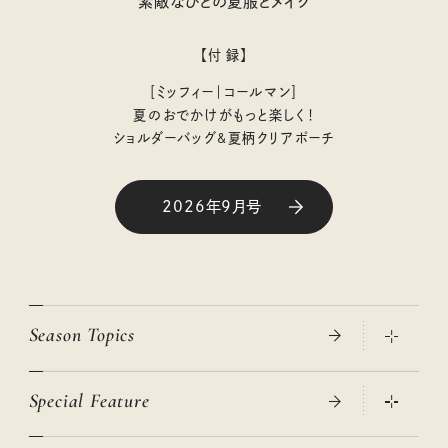
素敵なひとの夏服とメイク
【付 録】
［ミッフィー｜コールマン］
夏のおでかけがもっと楽しく！
ショルダーバッグ&夏柄クリアポーチ
2026年9月号
Season Topics
Special Feature
真夏のひんやりグッズ 2026
大人のリュック探し 2026SS