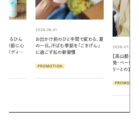
2026.06.01
間で変わる、夏
暑い夏のナイ
「ごきげん」
える夜の爽
2026.07.21
【高山都さんが楽しむデンマーク
PROMOTIO
発・ベーリングの腕時計】 アクセサ
リーとの重ねづけも素敵な大人の
夏スタイル３選
PROMOTION