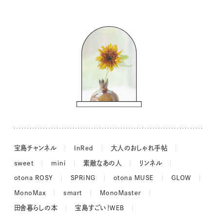
暮らしの時産テクニック
バッグの中身
コウケンテツのヒトワザ巡り
ノーラのフィンランド旅気分
街角ワンデイ
ドーナツハント
吉田羊さんの着物と12のアソビゴコロ
長谷川あかりさんの今週もお疲れ様つまみ
宝島チャンネル
InRed
大人のおしゃれ手帖
sweet
mini
素敵なあの人
リンネル
otona ROSY
SPRiNG
otona MUSE
GLOW
MonoMax
smart
MonoMaster
田舎暮らしの本
宝島すごい！WEB