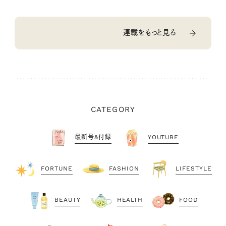
連載をもっと見る
CATEGORY
最新号&付録
YOUTUBE
FORTUNE
FASHION
LIFESTYLE
BEAUTY
HEALTH
FOOD