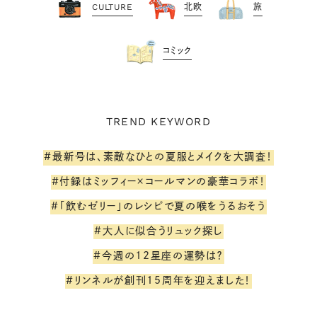
CULTURE
北欧
旅
コミック
TREND KEYWORD
#最新号は、素敵なひとの夏服とメイクを大調査！
#付録はミッフィー×コールマンの豪華コラボ！
#「飲むゼリー」のレシピで夏の喉をうるおそう
#大人に似合うリュック探し
#今週の12星座の運勢は？
#リンネルが創刊15周年を迎えました！