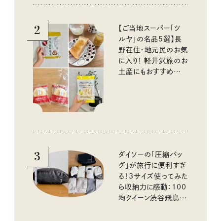
2
【ご当地スーパー「ツ
ルヤ」の名品5選】長
野在住・地元民のお気
に入り！ 軽井沢旅のお
土産にもおすすめのお
いしいもの
3
ダイソーの「圧縮バッ
グ」が旅行に便利すぎ
る！3サイズ使ってみた
ら収納力に感動：100
均クイーン渋谷飛鳥の
『本当にいいもの』第
10回③