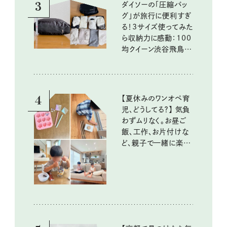
3
ダイソーの「圧縮バッ
グ」が旅行に便利すぎ
る！3サイズ使ってみた
ら収納力に感動：100
均クイーン渋谷飛鳥の
『本当にいいもの』第
10回③
4
【夏休みのワンオペ育
児、どうしてる？】 気負
わずムリなく。お昼ご
飯、工作、お片付けな
ど、親子で一緒に楽し
める工夫