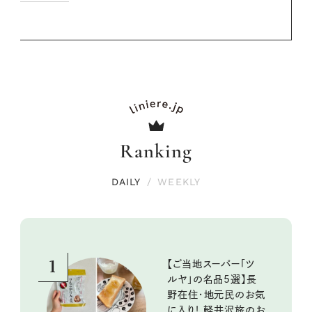
Ranking
DAILY
/
WEEKLY
1
【ご当地スーパー「ツ
ルヤ」の名品5選】長
野在住・地元民のお気
に入り！ 軽井沢旅のお