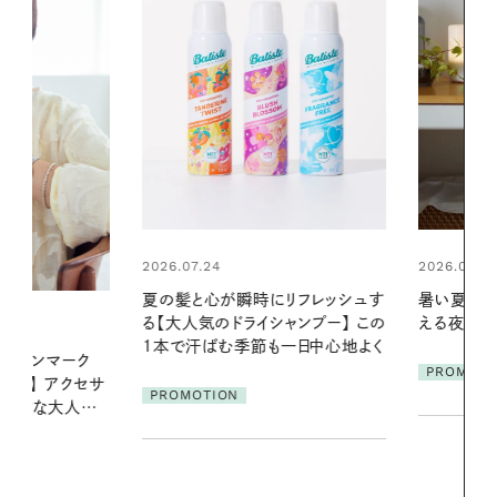
2026.07.24
2026.06.01
夏の髪と心が瞬時にリフレッシュす
暑い夏のナイ
る【大人気のドライシャンプー】 この
える夜の爽
1本で汗ばむ季節も一日中心地よく
デンマーク
PROMOTIO
クセサ
PROMOTION
素敵な大人の