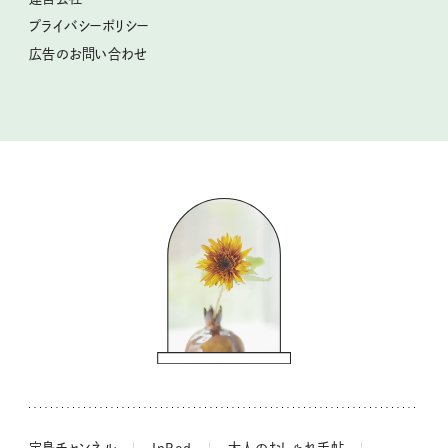
2025年下半期占い大特集
柳沢小実さんのお散歩するようなゆるり旅
プライバシーポリシー
猫と一緒に心地いい暮らし
広告のお問い合わせ
valoさんのかわいいもの探し
tsukuru & Lin. ツクルアンドリン
kippis（キッピス）
暮らしの時産テクニック
バッグの中身
コウケンテツのヒトワザ巡り
ノーラのフィンランド旅気分
街角ワンデイ
ドーナツハント
吉田羊さんの着物と12のアソビゴコロ
長谷川あかりさんの今週もお疲れ様つまみ
宝島チャンネル
InRed
大人のおしゃれ手帖