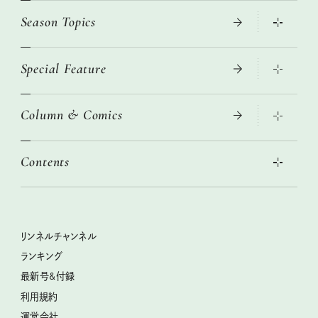
Season Topics
Special Feature
真夏のひんやりグッズ 2026
大人のリュック探し 2026SS
Column & Comics
ニトリ・イケア・無印良品で賢くおしゃれなインテリア
2026年春夏 トレンドファッションニュース
この春ほしい大人のスニーカー 2026春夏
2026年下半期占い大特集
絶品、お餅レシピ大集合！
Contents
女子旅おすすめスポット 暮らすように心地いいリンネル旅ガイ
ぐれいさん
ド
本当に使える「旅道具」
明日もいい日になりますように
幸せな老後のための リンネルマネー講座
世界のサンタさんに会って来た！
清水みさとの食いしんぼう寄り道サウナ
リンネルおしゃれファッションスナップ
私の住むまち、好きな場所。LOCAL LIFE REPORT
ときめく冬の贈りもの
クグロフの猫
リンネル暮らし部
リンネルチャンネル
リンネル 暮らしの道具大賞
クラフトビール案内
中沢元紀の板前さん入門
リンネルチャンネル
ランキング
ナチュラルメイクレッスン
母の日に贈りたい、お花モチーフのアイテム
空想喫茶トラノコクさんのあの店この店、喫茶訪問日記
おぱんつ君のわくわく楽しい一週間占い
最新号&付録
喜ばれる贈り物手帖
うちねこグランプリ2026、発表！
圷みほさんのゆるっと週末キャンプ通信
毎日が心地よくなるリンネルタロット
利用規約
2026年上半期占い大特集
豆柴・まもるくんの旅日記
運営会社