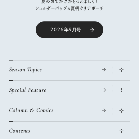
夏のおでかけがもっと楽しく！
ショルダーバッグ&夏柄クリアポーチ
2026年9月号
Season Topics
Special Feature
大人のリュック探し 2026SS
ニトリ・イケア・無印良品で賢くおしゃれなインテリア
Column & Comics
この春ほしい大人のスニーカー 2026春夏
2026年春夏 トレンドファッションニュース
絶品、お餅レシピ大集合！
2026年下半期占い大特集
本当に使える「旅道具」
Contents
女子旅おすすめスポット 暮らすように心地いいリンネル旅ガイ
ぐれいさん
ド
世界のサンタさんに会って来た！