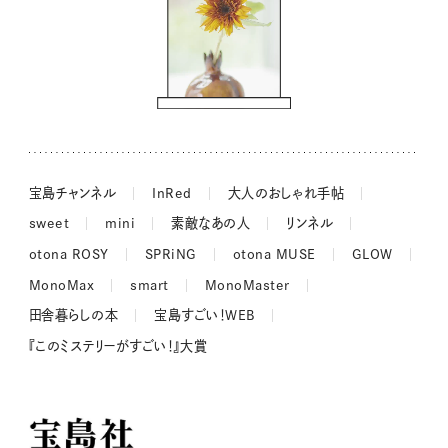
街角ワンデイ
ドーナツハント
吉田羊さんの着物と12のアソビゴコロ
長谷川あかりさんの今週もお疲れ様つまみ
宝島チャンネル
InRed
大人のおしゃれ手帖
sweet
mini
素敵なあの人
リンネル
otona ROSY
SPRiNG
otona MUSE
GLOW
MonoMax
smart
MonoMaster
田舎暮らしの本
宝島すごい！WEB
『このミステリーがすごい！』大賞