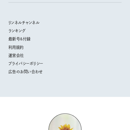
明日もいい日になりますように
幸せな老後のための リンネルマネー講座
ときめく冬の贈りもの
清水みさとの食いしんぼう寄り道サウナ
リンネルおしゃれファッションスナップ
私の住むまち、好きな場所。LOCAL LIFE REPORT
クラフトビール案内
クグロフの猫
リンネル暮らし部
リンネルチャンネル
リンネル 暮らしの道具大賞
母の日に贈りたい、お花モチーフのアイテム
中沢元紀の板前さん入門
リンネルチャンネル
ランキング
ナチュラルメイクレッスン
うちねこグランプリ2026、発表！
空想喫茶トラノコクさんのあの店この店、喫茶訪問日記
おぱんつ君のわくわく楽しい一週間占い
最新号&付録
喜ばれる贈り物手帖
圷みほさんのゆるっと週末キャンプ通信
毎日が心地よくなるリンネルタロット
利用規約
2026年上半期占い大特集
豆柴・まもるくんの旅日記
運営会社
2025年下半期占い大特集
柳沢小実さんのお散歩するようなゆるり旅
プライバシーポリシー
猫と一緒に心地いい暮らし
広告のお問い合わせ
valoさんのかわいいもの探し
tsukuru & Lin. ツクルアンドリン
kippis（キッピス）
暮らしの時産テクニック
バッグの中身
コウケンテツのヒトワザ巡り
ノーラのフィンランド旅気分