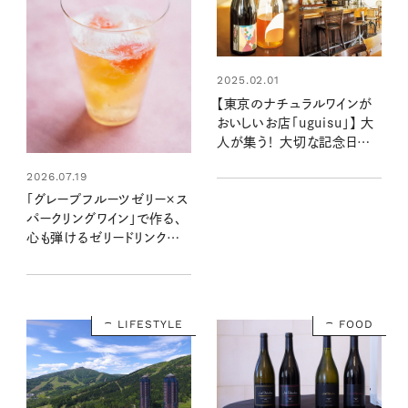
2025.02.01
【東京のナチュラルワインが
おいしいお店「uguisu」】 大
人が集う！ 大切な記念日や
がんばったご褒美に◎
2026.07.19
「グレープフルーツゼリー×ス
パークリングワイン」で作る、
心も弾けるゼリードリンクの
レシピ：高石紀子さんの「飲
むゼリー」#02
LIFESTYLE
FOOD