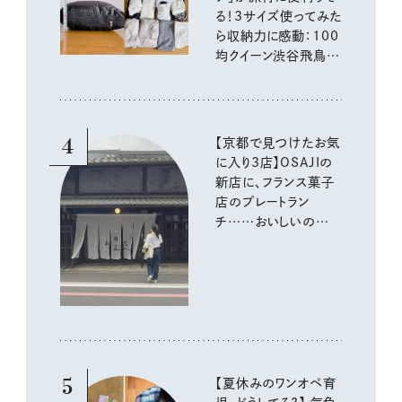
る！3サイズ使ってみた
ら収納力に感動：100
均クイーン渋谷飛鳥の
『本当にいいもの』第
10回③
4
【京都で見つけたお気
に入り3店】OSAJIの
新店に、フランス菓子
店のプレートラン
チ……おいしいのんび
り街歩き。
5
【夏休みのワンオペ育