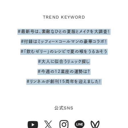
TREND KEYWORD
#最新号は、素敵なひとの夏服とメイクを大調査！
#付録はミッフィー×コールマンの豪華コラボ！
#「飲むゼリー」のレシピで夏の喉をうるおそう
#大人に似合うリュック探し
#今週の12星座の運勢は？
#リンネルが創刊15周年を迎えました！
SNS
公式