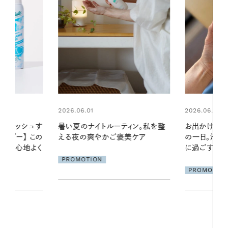
2026.06.01
ィン。私を整
お出かけ前のひと手間で変わる、夏
美ケア
の一日。汗ばむ季節を「ごきげん」
2026.07.21
に過ごす私の新習慣
【高山都さん
発・ベーリングの
PROMOTION
リーとの重ね
夏スタイル３
PROMOTIO