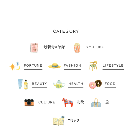
CATEGORY
最新号&付録
YOUTUBE
FORTUNE
FASHION
LIFESTYLE
BEAUTY
HEALTH
FOOD
CULTURE
北欧
旅
コミック